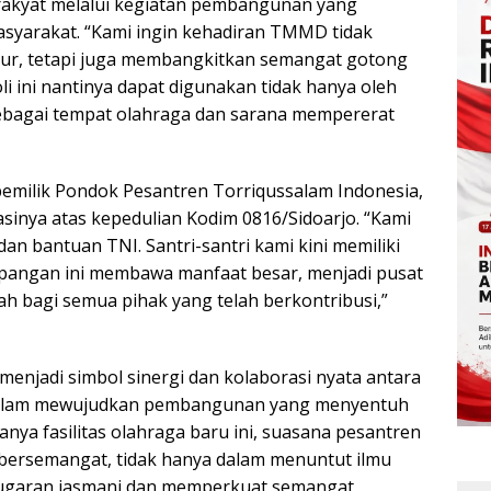
akyat melalui kegiatan pembangunan yang
syarakat. “Kami ingin kehadiran TMMD tidak
ur, tetapi juga membangkitkan semangat gotong
 ini nantinya dapat digunakan tidak hanya oleh
r sebagai tempat olahraga dan sarana mempererat
 pemilik Pondok Pesantren Torriqussalam Indonesia,
inya atas kepedulian Kodim 0816/Sidoarjo. “Kami
dan bantuan TNI. Santri-santri kami kini memiliki
apangan ini membawa manfaat besar, menjadi pusat
yah bagi semua pihak yang telah berkontribusi,”
menjadi simbol sinergi dan kolaborasi nyata antara
 dalam mewujudkan pembangunan yang menyentuh
ya fasilitas olahraga baru ini, suasana pesantren
h bersemangat, tidak hanya dalam menuntut ilmu
bugaran jasmani dan memperkuat semangat