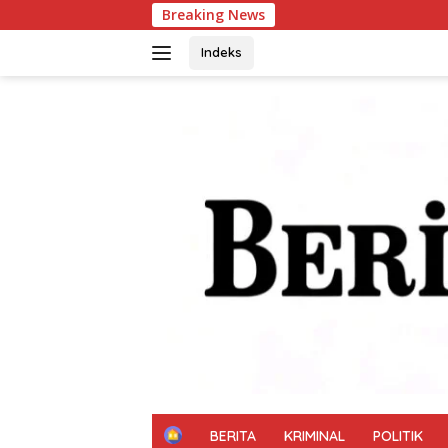
Langsung
Breaking News
Arus
ke
konten
Indeks
H
BERITA
KRIMINAL
POLITIK