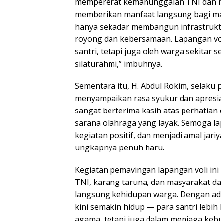
mempererat kemanunggalan TNI dan r
memberikan manfaat langsung bagi ma
hanya sekadar membangun infrastrukt
royong dan kebersamaan. Lapangan voli
santri, tetapi juga oleh warga sekita
silaturahmi,” imbuhnya.
Sementara itu, H. Abdul Rokim, selaku
menyampaikan rasa syukur dan apresias
sangat berterima kasih atas perhatian 
sarana olahraga yang layak. Semoga l
kegiatan positif, dan menjadi amal jari
ungkapnya penuh haru.
Kegiatan pemavingan lapangan voli ini 
TNI, karang taruna, dan masyarakat
langsung kehidupan warga. Dengan adan
kini semakin hidup — para santri lebi
agama, tetapi juga dalam menjaga ke