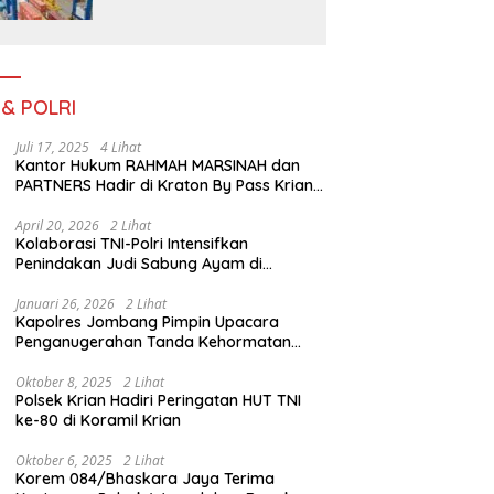
Pada Bulan Juli 2026
 & POLRI
Juli 17, 2025
4 Lihat
Kantor Hukum RAHMAH MARSINAH dan
PARTNERS Hadir di Kraton By Pass Krian
Sidoarjo
April 20, 2026
2 Lihat
Kolaborasi TNI-Polri Intensifkan
Penindakan Judi Sabung Ayam di
Jombang
Januari 26, 2026
2 Lihat
Kapolres Jombang Pimpin Upacara
Penganugerahan Tanda Kehormatan
Satyalancana Pengabdian bagi Personel
Polri
Oktober 8, 2025
2 Lihat
Polsek Krian Hadiri Peringatan HUT TNI
ke-80 di Koramil Krian
Oktober 6, 2025
2 Lihat
Korem 084/Bhaskara Jaya Terima