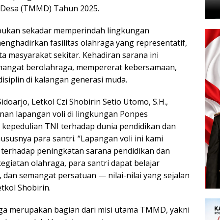
Desa (TMMD) Tahun 2025.
bukan sekadar memperindah lingkungan
nghadirkan fasilitas olahraga yang representatif,
a masyarakat sekitar. Kehadiran sarana ini
ngat berolahraga, mempererat kebersamaan,
isiplin di kalangan generasi muda.
arjo, Letkol Czi Shobirin Setio Utomo, S.H.,
an lapangan voli di lingkungan Ponpes
kepedulian TNI terhadap dunia pendidikan dan
susnya para santri. “Lapangan voli ini kami
terhadap peningkatan sarana pendidikan dan
egiatan olahraga, para santri dapat belajar
ma, dan semangat persatuan — nilai-nilai yang sejalan
kol Shobirin.
ga merupakan bagian dari misi utama TMMD, yakni