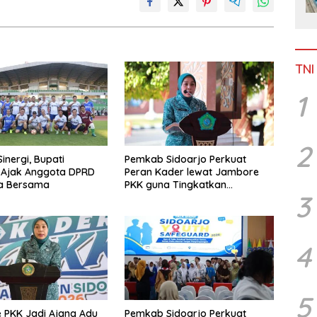
TNI
1
2
inergi, Bupati
Pemkab Sidoarjo Perkuat
 Ajak Anggota DPRD
Peran Kader lewat Jambore
la Bersama
PKK guna Tingkatkan
3
Pelayanan Masyarakat
4
5
 PKK Jadi Ajang Adu
Pemkab Sidoarjo Perkuat