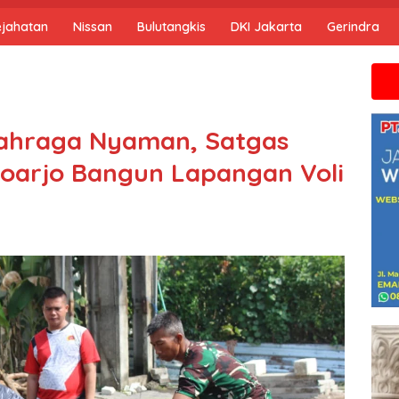
ejahatan
Nissan
Bulutangkis
DKI Jakarta
Gerindra
Jika anda m
lahraga Nyaman, Satgas
oarjo Bangun Lapangan Voli