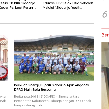
 Ketua TP PKK Sidoarjo
Edukasi HIV Sejak Usia Sekolah
ader Perkuat Peran di
Melalui “Sidoarjo Youth
6
Masyarakat
Safeguard 2026”
Ber
Perkuat Sinergi, Bupati Sidoarjo Ajak Anggota
DPRD Main Bola Bersama
akter
Beritanews9.id || SIDOARJO – Sinergi antara
anak.
Pemerintah Kabupaten Sidoarjo dengan DPRD tidak
hanya dibangun di…