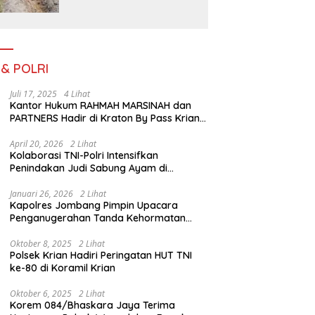
Dampingi Petani
Penyiapan Lahan Sawah Di
Desa Ngoran
 & POLRI
Juli 17, 2025
4 Lihat
Kantor Hukum RAHMAH MARSINAH dan
PARTNERS Hadir di Kraton By Pass Krian
Sidoarjo
April 20, 2026
2 Lihat
Kolaborasi TNI-Polri Intensifkan
Penindakan Judi Sabung Ayam di
Jombang
Januari 26, 2026
2 Lihat
Kapolres Jombang Pimpin Upacara
Penganugerahan Tanda Kehormatan
Satyalancana Pengabdian bagi Personel
Polri
Oktober 8, 2025
2 Lihat
Polsek Krian Hadiri Peringatan HUT TNI
ke-80 di Koramil Krian
Oktober 6, 2025
2 Lihat
Korem 084/Bhaskara Jaya Terima