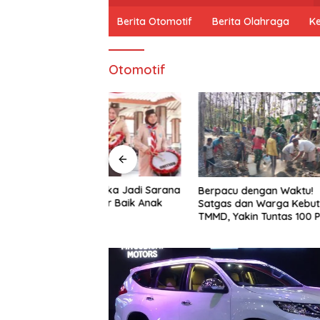
o
m
Berita Otomotif
Berita Olahraga
K
e
Otomotif
amuka Jadi Sarana
Patroli 
Berpacu dengan Waktu!
kter Baik Anak
Giriwoyo
Satgas dan Warga Kebut
Wilayah
TMMD, Yakin Tuntas 100 Persen
Sebelum Penutupan