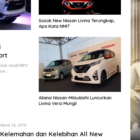
Sosok New Nissan Livina Terungkap,
Apa Kata NMI?
l
ort
ntuk small MPV
esia…
Aliansi Nissan-Mitsubishi Luncurkan
Livina Versi Mungil
Maret 16, 2019
 Kelemahan dan Kelebihan All New