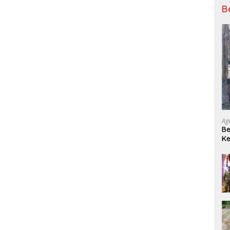
B
Ag
Be
Ke
Se