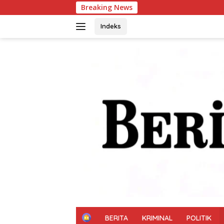
Langsung
Breaking News
Pras
ke
konten
Indeks
H
BERITA
KRIMINAL
POLITIK