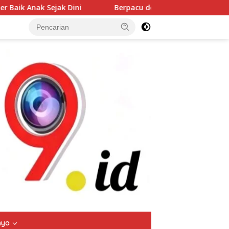
Berpacu dengan Waktu! Satgas dan Warga Kebut TMMD
tutup
nya