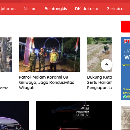
ejahatan
Nissan
Bulutangkis
DKI Jakarta
Gerindra
Jika anda
Malam Koramil 08
Dukung Ketahanan Pangan,
Tujuh
, Jaga Kondusivitas
Sertu Harianto Dampingi Petani
BPC 
Penyiapan Lahan Sawah Di
Perk
Desa Ngoran
DPR