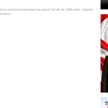
erios pertama kali terjun ke pasar Tanah Air 2006 silam. Setelah
0 tahun…