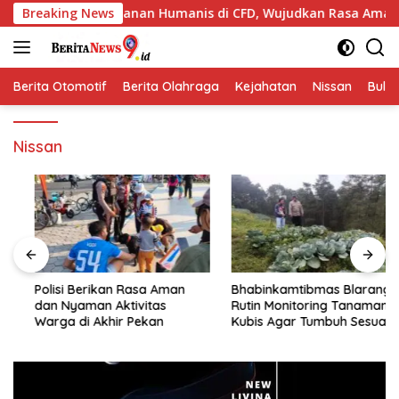
Langsung
n Pengamanan Humanis di CFD, Wujudkan Rasa Aman dan Nyama
Breaking News
ke
konten
Berita Otomotif
Berita Olahraga
Kejahatan
Nissan
Bulut
Nissan
Polisi Berikan Rasa Aman
Bhabinkamtibmas Blarang
dan Nyaman Aktivitas
Rutin Monitoring Tanaman
Warga di Akhir Pekan
Kubis Agar Tumbuh Sesuai
Harapan