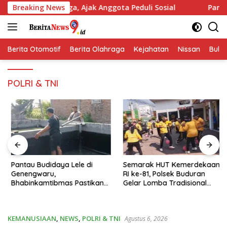
Langsung
arga, Ajak Anggota Peduli Sosial
Breaking News
Pantau Budidaya Le
ke
konten
Berita Otomotif
Berita Olahraga
Kejahatan
Nissan
Bulut
POLRI & TNI
Pantau Budidaya Lele di
Semarak HUT Kemerdekaan
Genengwaru,
RI ke-81, Polsek Buduran
Bhabinkamtibmas Pastikan
Gelar Lomba Tradisional
Pertumbuhan Ikan Berjalan
Pererat Soliditas Personel
Baik
KEMANUSIAAN
,
NEWS
,
POLRI & TNI
Agustus 6, 2026