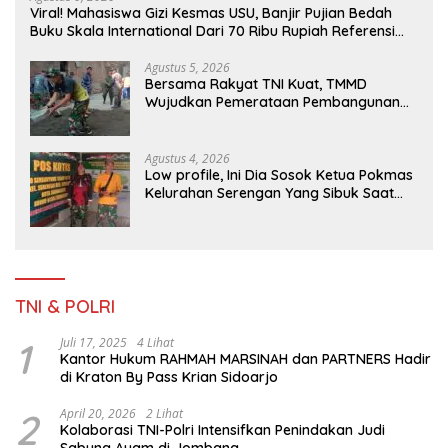
Viral! Mahasiswa Gizi Kesmas USU, Banjir Pujian Bedah
Buku Skala International Dari 70 Ribu Rupiah Referensi
Akademik Dunia
Agustus 5, 2026
Bersama Rakyat TNI Kuat, TMMD
Wujudkan Pemerataan Pembangunan
dan Ketahanan Nasional di Daerah.
Agustus 4, 2026
Low profile, Ini Dia Sosok Ketua Pokmas
Kelurahan Serengan Yang Sibuk Saat
TMMD Sengkuyung Tahap III TA. 2026
TNI & POLRI
1
Juli 17, 2025
4 Lihat
Kantor Hukum RAHMAH MARSINAH dan PARTNERS Hadir
di Kraton By Pass Krian Sidoarjo
2
April 20, 2026
2 Lihat
Kolaborasi TNI-Polri Intensifkan Penindakan Judi
Sabung Ayam di Jombang