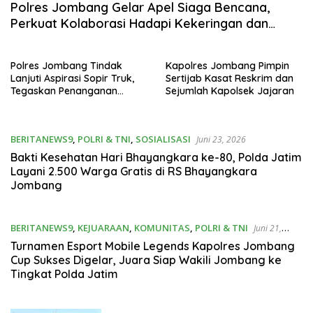
Polres Jombang Gelar Apel Siaga Bencana,
Perkuat Kolaborasi Hadapi Kekeringan dan
Karhutla
Polres Jombang Tindak
Kapolres Jombang Pimpin
Lanjuti Aspirasi Sopir Truk,
Sertijab Kasat Reskrim dan
Tegaskan Penanganan
Sejumlah Kapolsek Jajaran
dugaan Pungli hingga Balap
Liar Terus Dilakukan
BERITANEWS9
,
POLRI & TNI
,
SOSIALISASI
Juni 23, 2026
Bakti Kesehatan Hari Bhayangkara ke-80, Polda Jatim
Layani 2.500 Warga Gratis di RS Bhayangkara
Jombang
BERITANEWS9
,
KEJUARAAN
,
KOMUNITAS
,
POLRI & TNI
Juni 21,
2026
Turnamen Esport Mobile Legends Kapolres Jombang
Cup Sukses Digelar, Juara Siap Wakili Jombang ke
Tingkat Polda Jatim