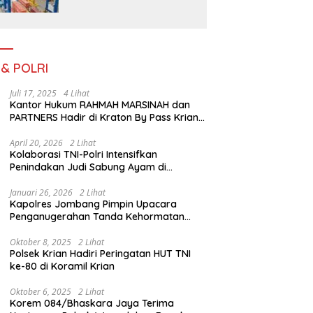
Pada Bulan Juli 2026
 & POLRI
Juli 17, 2025
4 Lihat
Kantor Hukum RAHMAH MARSINAH dan
PARTNERS Hadir di Kraton By Pass Krian
Sidoarjo
April 20, 2026
2 Lihat
Kolaborasi TNI-Polri Intensifkan
Penindakan Judi Sabung Ayam di
Jombang
Januari 26, 2026
2 Lihat
Kapolres Jombang Pimpin Upacara
Penganugerahan Tanda Kehormatan
Satyalancana Pengabdian bagi Personel
Polri
Oktober 8, 2025
2 Lihat
Polsek Krian Hadiri Peringatan HUT TNI
ke-80 di Koramil Krian
Oktober 6, 2025
2 Lihat
Korem 084/Bhaskara Jaya Terima