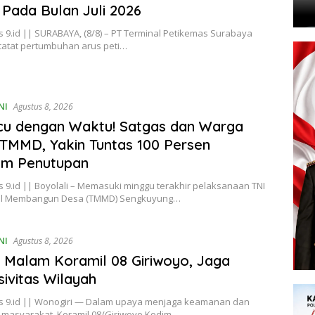
f Pada Bulan Juli 2026
 9.id || SURABAYA, (8/8) – PT Terminal Petikemas Surabaya
catat pertumbuhan arus peti…
NI
Agustus 8, 2026
cu dengan Waktu! Satgas dan Warga
TMMD, Yakin Tuntas 100 Persen
um Penutupan
 9.id || Boyolali – Memasuki minggu terakhir pelaksanaan TNI
l Membangun Desa (TMMD) Sengkuyung…
NI
Agustus 8, 2026
i Malam Koramil 08 Giriwoyo, Jaga
ivitas Wilayah
s 9.id || Wonogiri — Dalam upaya menjaga keamanan dan
n masyarakat, Koramil 08/Giriwoyo Kodim…