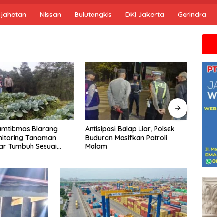
ejahatan
Nissan
Bulutangkis
DKI Jakarta
Gerindra
Jika anda
Personel Polsek Bareng
Laksanakan Pemantauan
Tanaman Jagung Kuartal II
Tahun 2026 dalam Mendukung
Program Ketahanan Pangan
i Balap Liar, Polsek
Koram
Masifkan Patroli
Keam
Kond