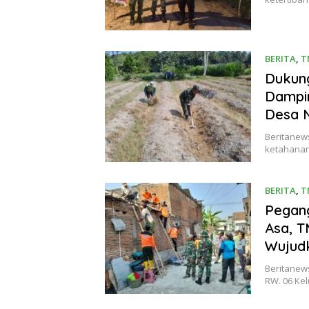
BERITA
,
T
Dukung
Dampin
Desa 
Beritanew
ketahanan
BERITA
,
T
Pegan
Asa, T
Wujud
Beritanews
RW. 06 Ke