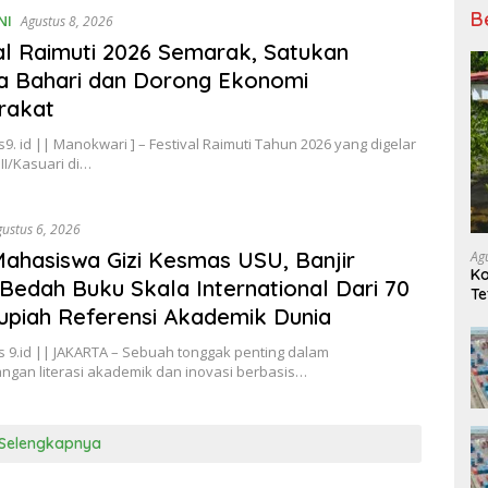
B
NI
Agustus 8, 2026
al Raimuti 2026 Semarak, Satukan
a Bahari dan Dorong Ekonomi
rakat
9. id || Manokwari ] – Festival Raimuti Tahun 2026 yang digelar
II/Kasuari di…
gustus 6, 2026
 Mahasiswa Gizi Kesmas USU, Banjir
Ag
Ko
 Bedah Buku Skala International Dari 70
Te
upiah Referensi Akademik Dunia
s 9.id || JAKARTA – Sebuah tonggak penting dalam
gan literasi akademik dan inovasi berbasis…
Selengkapnya