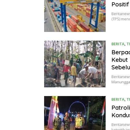
Positi
Beritanews
(TPS) men
BERITA
,
T
Berpa
Kebut 
Sebel
Beritanews
Manungga
BERITA
,
T
Patrol
Kondus
Beritanew
ketertiba