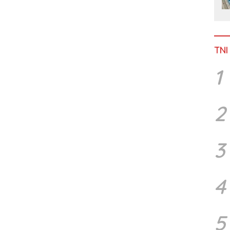
TNI
1
2
3
4
5