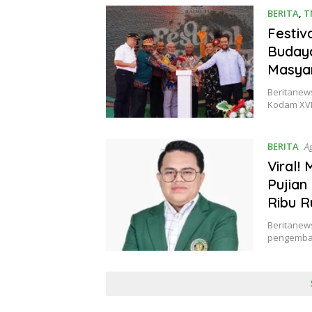
BERITA
,
T
Festiv
Buday
Masya
Beritanews
Kodam XVI
BERITA
A
Viral!
Pujian
Ribu R
Beritanew
pengemban