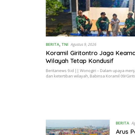
BERITA
,
TNI
Agustus 9, 2026
Koramil Giritontro Jaga Keam
Wilayah Tetap Kondusif
Beritanews 9.id || Wonogiri – Dalam upaya me
dan ketertiban wilayah, Babinsa Koramil 09/Girit
BERITA
A
Arus P