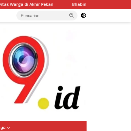
an
Bhabinkamtibmas Blarang Rutin Monitoring Tanam
tutup
nya