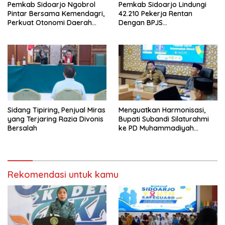
Pemkab Sidoarjo Ngobrol
Pemkab Sidoarjo Lindungi
Pintar Bersama Kemendagri,
42.210 Pekerja Rentan
Perkuat Otonomi Daerah
Dengan BPJS
dan Tata Kelola Keuangan
Ketenagakerjaan,Anggaran
Rp4,5 Miliar dari DBHCHT,
Wabup Mimik: “Bangun
Manusia Juga Bagian dari
Pembangunan”
Sidang Tipiring, Penjual Miras
Menguatkan Harmonisasi,
yang Terjaring Razia Divonis
Bupati Subandi Silaturahmi
Bersalah
ke PD Muhammadiyah
Sidoarjo
Rekomendasi untuk kamu