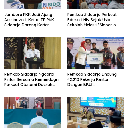
Jambore PKK Jadi Ajang
Pemkab Sidoarjo Perkuat
Adu Inovasi, Ketua TP PKK
Edukasi HIV Sejak Usia
Sidoarjo Dorong Kader
Sekolah Melalui “Sidoarjo
Perkuat Peran di Tengah
Youth Safeguard 2026”
Masyarakat
Pemkab Sidoarjo Ngobrol
Pemkab Sidoarjo Lindungi
Pintar Bersama Kemendagri,
42.210 Pekerja Rentan
Perkuat Otonomi Daerah
Dengan BPJS
dan Tata Kelola Keuangan
Ketenagakerjaan,Anggaran
Rp4,5 Miliar dari DBHCHT,
Wabup Mimik: “Bangun
Manusia Juga Bagian dari
Pembangunan”