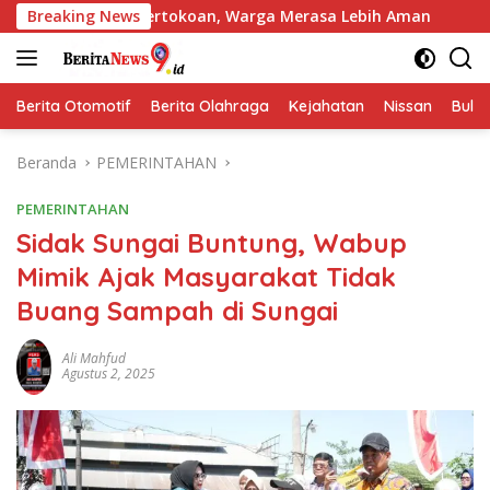
Langsung
gga Pertokoan, Warga Merasa Lebih Aman
Breaking News
Polres Jomban
ke
konten
Berita Otomotif
Berita Olahraga
Kejahatan
Nissan
Bulut
Beranda
PEMERINTAHAN
PEMERINTAHAN
Sidak Sungai Buntung, Wabup
Mimik Ajak Masyarakat Tidak
Buang Sampah di Sungai
Ali Mahfud
Agustus 2, 2025