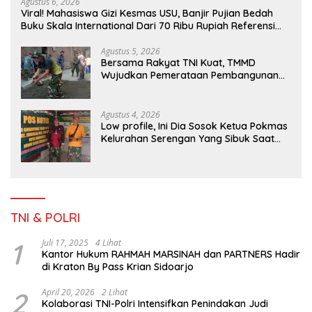
Agustus 6, 2026
Viral! Mahasiswa Gizi Kesmas USU, Banjir Pujian Bedah
Buku Skala International Dari 70 Ribu Rupiah Referensi
Akademik Dunia
Agustus 5, 2026
Bersama Rakyat TNI Kuat, TMMD
Wujudkan Pemerataan Pembangunan
dan Ketahanan Nasional di Daerah.
Agustus 4, 2026
Low profile, Ini Dia Sosok Ketua Pokmas
Kelurahan Serengan Yang Sibuk Saat
TMMD Sengkuyung Tahap III TA. 2026
TNI & POLRI
1
Juli 17, 2025
4 Lihat
Kantor Hukum RAHMAH MARSINAH dan PARTNERS Hadir
di Kraton By Pass Krian Sidoarjo
2
April 20, 2026
2 Lihat
Kolaborasi TNI-Polri Intensifkan Penindakan Judi