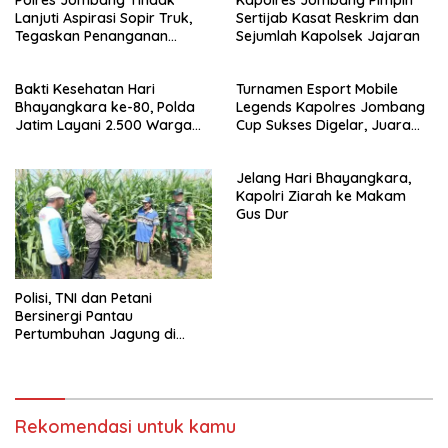
Lanjuti Aspirasi Sopir Truk,
Sertijab Kasat Reskrim dan
Tegaskan Penanganan
Sejumlah Kapolsek Jajaran
dugaan Pungli hingga Balap
Liar Terus Dilakukan
Bakti Kesehatan Hari
Turnamen Esport Mobile
Bhayangkara ke-80, Polda
Legends Kapolres Jombang
Jatim Layani 2.500 Warga
Cup Sukses Digelar, Juara
Gratis di RS Bhayangkara
Siap Wakili Jombang ke
Jombang
Tingkat Polda Jatim
Jelang Hari Bhayangkara,
Kapolri Ziarah ke Makam
Gus Dur
Polisi, TNI dan Petani
Bersinergi Pantau
Pertumbuhan Jagung di
Desa Pesawahan Porong
Rekomendasi untuk kamu