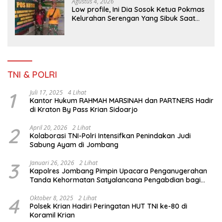
Agustus 4, 2026
Low profile, Ini Dia Sosok Ketua Pokmas
Kelurahan Serengan Yang Sibuk Saat
TMMD Sengkuyung Tahap III TA. 2026
TNI & POLRI
1
Juli 17, 2025
4 Lihat
Kantor Hukum RAHMAH MARSINAH dan PARTNERS Hadir
di Kraton By Pass Krian Sidoarjo
2
April 20, 2026
2 Lihat
Kolaborasi TNI-Polri Intensifkan Penindakan Judi
Sabung Ayam di Jombang
3
Januari 26, 2026
2 Lihat
Kapolres Jombang Pimpin Upacara Penganugerahan
Tanda Kehormatan Satyalancana Pengabdian bagi
Personel Polri
4
Oktober 8, 2025
2 Lihat
Polsek Krian Hadiri Peringatan HUT TNI ke-80 di
Koramil Krian