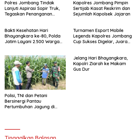
Polres Jombang Tindak
Kapolres Jombang Pimpin
Lanjuti Aspirasi Sopir Truk,
Sertijab Kasat Reskrim dan
Tegaskan Penanganan
Sejumlah Kapolsek Jajaran
dugaan Pungli hingga Balap
Liar Terus Dilakukan
Bakti Kesehatan Hari
Turnamen Esport Mobile
Bhayangkara ke-80, Polda
Legends Kapolres Jombang
Jatim Layani 2.500 Warga
Cup Sukses Digelar, Juara
Gratis di RS Bhayangkara
Siap Wakili Jombang ke
Jombang
Tingkat Polda Jatim
Jelang Hari Bhayangkara,
Kapolri Ziarah ke Makam
Gus Dur
Polisi, TNI dan Petani
Bersinergi Pantau
Pertumbuhan Jagung di
Desa Pesawahan Porong
Tinggalkan Balasan