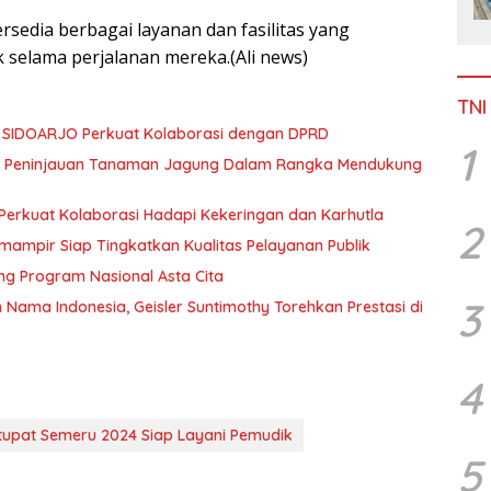
ersedia berbagai layanan dan fasilitas yang
selama perjalanan mereka.(Ali news)
TNI
N SIDOARJO Perkuat Kolaborasi dengan DPRD
1
n Peninjauan Tanaman Jagung Dalam Rangka Mendukung
Perkuat Kolaborasi Hadapi Kekeringan dan Karhutla
2
mampir Siap Tingkatkan Kualitas Pelayanan Publik
g Program Nasional Asta Cita
3
ma Indonesia, Geisler Suntimothy Torehkan Prestasi di
4
tupat Semeru 2024 Siap Layani Pemudik
5