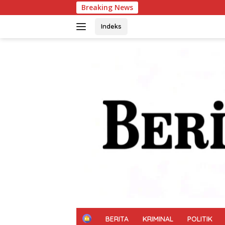
Langsung
Breaking News
ke
konten
Indeks
H
BERITA
KRIMINAL
POLITIK