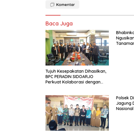
Komentar
Baca Juga
Bhabink
Ngusikan
Tanaman
Rangka 
Pangan
Tujuh Kesepakatan Dihasilkan,
BPC PERADIN SIDOARJO
Perkuat Kolaborasi dengan
DPRD
Polsek D
Jagung 
Nasional