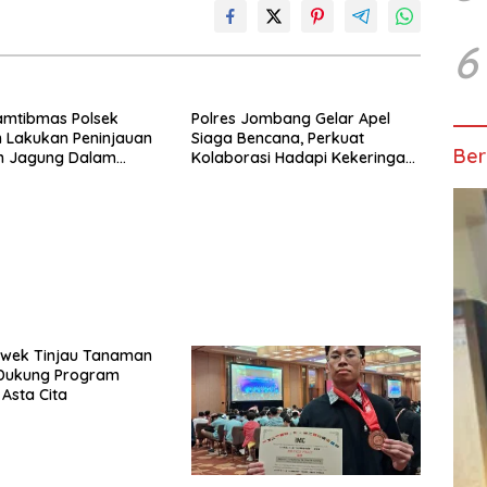
6
amtibmas Polsek
Polres Jombang Gelar Apel
 Lakukan Peninjauan
Siaga Bencana, Perkuat
Ber
 Jagung Dalam
Kolaborasi Hadapi Kekeringan
Mendukung Ketahanan
dan Karhutla
iwek Tinjau Tanaman
Dukung Program
 Asta Cita