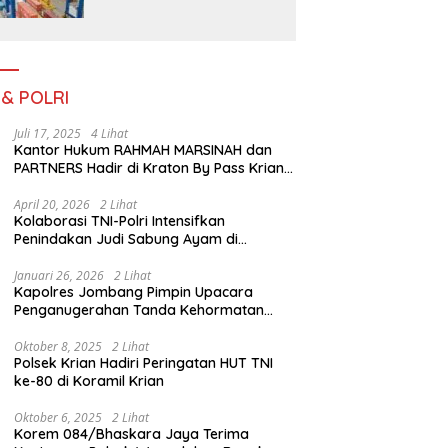
Pada Bulan Juli 2026
 & POLRI
Juli 17, 2025
4 Lihat
Kantor Hukum RAHMAH MARSINAH dan
PARTNERS Hadir di Kraton By Pass Krian
Sidoarjo
April 20, 2026
2 Lihat
Kolaborasi TNI-Polri Intensifkan
Penindakan Judi Sabung Ayam di
Jombang
Januari 26, 2026
2 Lihat
Kapolres Jombang Pimpin Upacara
Penganugerahan Tanda Kehormatan
Satyalancana Pengabdian bagi Personel
Polri
Oktober 8, 2025
2 Lihat
Polsek Krian Hadiri Peringatan HUT TNI
ke-80 di Koramil Krian
Oktober 6, 2025
2 Lihat
Korem 084/Bhaskara Jaya Terima