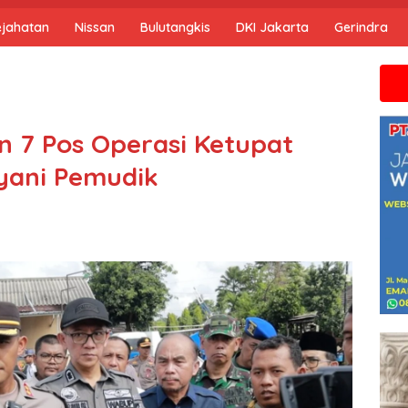
ejahatan
Nissan
Bulutangkis
DKI Jakarta
Gerindra
Jika anda
n 7 Pos Operasi Ketupat
yani Pemudik