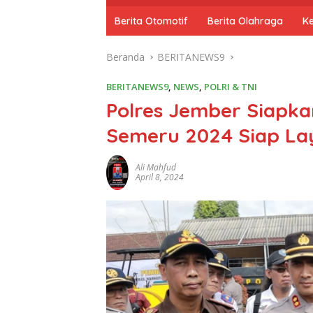
o
m
Berita Otomotif
Berita Olahraga
K
e
Beranda
BERITANEWS9
BERITANEWS9
,
NEWS
,
POLRI & TNI
Polres Jember Siapka
Semeru 2024 Siap La
Ali Mahfud
April 8, 2024