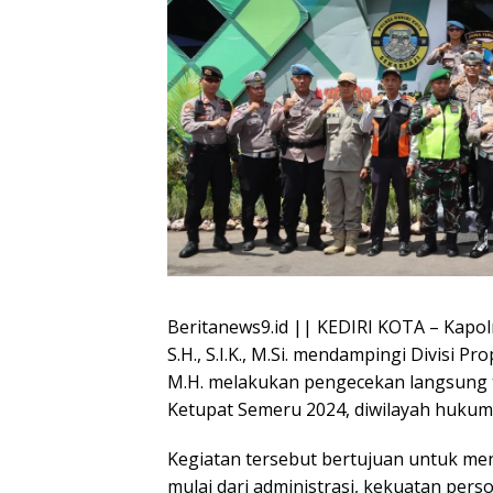
Beritanews9.id || KEDIRI KOTA – Kapolr
S.H., S.I.K., M.Si. mendampingi Divisi P
M.H. melakukan pengecekan langsung 
Ketupat Semeru 2024, diwilayah hukum P
Kegiatan tersebut bertujuan untuk m
mulai dari administrasi, kekuatan pers