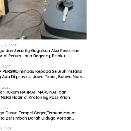
er 6, 2025
a dan Security Gagalkan Aksi Pencurian
r di Perum Jaya Regency, Pelaku
ngkap dan Diserahkan ke Polisi
21, 2025
 PERS!!!!Dihimbau Kepada Seluruh Instansi
 Ada Di provinsi Jawa Timur, Bahwa Nama
ebut Bukan Lagi Wartawan KABIRO
tanews9.id
17, 2025
tor Hukum RAHMAH MARSINAH dan
NERS Hadir di Kraton By Pass Krian
arjo
14, 2025
ga Dusun Tempel Geger,Temuan Mayat
ta Bersimbah Darah Diduga Korban
bunuhan dan Perampokan
30, 2025