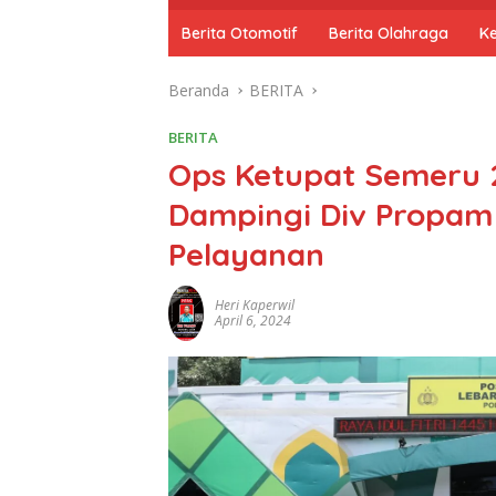
o
m
Berita Otomotif
Berita Olahraga
K
e
Beranda
BERITA
BERITA
Ops Ketupat Semeru 2
Dampingi Div Propam 
Pelayanan
Heri Kaperwil
April 6, 2024