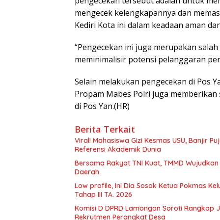
pengecekan tersebut adalah untuk me
mengecek kelengkapannya dan memastik
Kediri Kota ini dalam keadaan aman dan
“Pengecekan ini juga merupakan salah
meminimalisir potensi pelanggaran pe
Selain melakukan pengecekan di Pos Yan
Propam Mabes Polri juga memberikan 
di Pos Yan.(HR)
Berita Terkait
Viral! Mahasiswa Gizi Kesmas USU, Banjir Pu
Referensi Akademik Dunia
Bersama Rakyat TNI Kuat, TMMD Wujudkan
Daerah.
Low profile, Ini Dia Sosok Ketua Pokmas 
Tahap III TA. 2026
Komisi D DPRD Lamongan Soroti Rangkap J
Rekrutmen Perangkat Desa