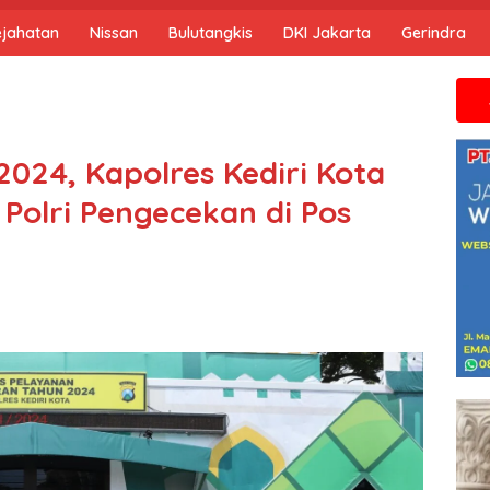
ejahatan
Nissan
Bulutangkis
DKI Jakarta
Gerindra
Jika anda 
024, Kapolres Kediri Kota
Polri Pengecekan di Pos