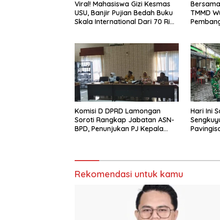
Viral! Mahasiswa Gizi Kesmas
Bersama 
USU, Banjir Pujian Bedah Buku
TMMD Wu
Skala International Dari 70 Ribu
Pembang
Rupiah Referensi Akademik
Nasional
Dunia
Komisi D DPRD Lamongan
Hari Ini
Soroti Rangkap Jabatan ASN-
Sengkuyu
BPD, Penunjukan PJ Kepala
Pavingis
Desa hingga Rekrutmen
Meter, Le
Perangkat Desa
Garap
Rekomendasi untuk kamu