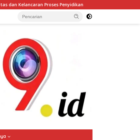
nyidikan
Bhabinkamtibmas Polsek Nongkojajar Dampi
tutup
nya