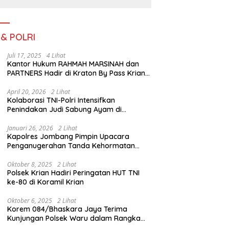
III TA. 2026
 & POLRI
Juli 17, 2025
4 Lihat
Kantor Hukum RAHMAH MARSINAH dan
PARTNERS Hadir di Kraton By Pass Krian
Sidoarjo
April 20, 2026
2 Lihat
Kolaborasi TNI-Polri Intensifkan
Penindakan Judi Sabung Ayam di
Jombang
Januari 26, 2026
2 Lihat
Kapolres Jombang Pimpin Upacara
Penganugerahan Tanda Kehormatan
Satyalancana Pengabdian bagi Personel
Polri
Oktober 8, 2025
2 Lihat
Polsek Krian Hadiri Peringatan HUT TNI
ke-80 di Koramil Krian
Oktober 6, 2025
2 Lihat
Korem 084/Bhaskara Jaya Terima
Kunjungan Polsek Waru dalam Rangka
HUT ke-80 TNI