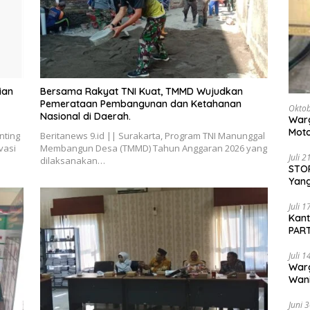
ian
Bersama Rakyat TNI Kuat, TMMD Wujudkan
Pemerataan Pembangunan dan Ketahanan
Oktob
Nasional di Daerah.
Warg
Moto
nting
Beritanews 9.id || Surakarta, Program TNI Manunggal
Dita
vasi
Membangun Desa (TMMD) Tahun Anggaran 2026 yang
Juli 
dilaksanakan…
STOP
Yang
Ters
Beri
Juli 
Kan
PART
Sido
Juli 
War
Wani
Pem
Juni 