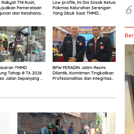
Rakyat TNI Kuat,
Low profile, Ini Dia Sosok Ketua
6
judkan Pemerataan
Pokmas Kelurahan Serengan
unan dan Ketahanan
Yang Sibuk Saat TMMD
 di Daerah.
Sengkuyung Tahap III TA. 2026
Ber
 Sasaran TMMD
BPW PERADIN Jatim Resmi
ng Tahap III TA 2026
Dilantik, Komitmen Tingkatkan
asi Jalan Sepanjang 97
Profesionalitas dan Integritas
bar 4,5 Meter Mulai di
Advokat