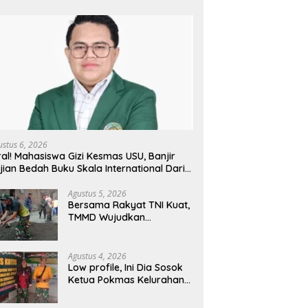
ustus 6, 2026
ral! Mahasiswa Gizi Kesmas USU, Banjir
jian Bedah Buku Skala International Dari
 Ribu Rupiah Referensi Akademik Dunia
Agustus 5, 2026
Bersama Rakyat TNI Kuat,
TMMD Wujudkan
Pemerataan
Pembangunan dan
Ketahanan Nasional di
Agustus 4, 2026
Daerah.
Low profile, Ini Dia Sosok
Ketua Pokmas Kelurahan
Serengan Yang Sibuk Saat
TMMD Sengkuyung Tahap