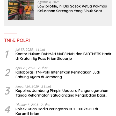
Agustus 4, 2026
Low profile, Ini Dia Sosok Ketua Pokmas
Kelurahan Serengan Yang Sibuk Saat
TMMD Sengkuyung Tahap III TA. 2026
TNI & POLRI
1
Juli 17, 2025
4 Lihat
Kantor Hukum RAHMAH MARSINAH dan PARTNERS Hadir
di Kraton By Pass Krian Sidoarjo
2
April 20, 2026
2 Lihat
Kolaborasi TNI-Polri Intensifkan Penindakan Judi
Sabung Ayam di Jombang
3
Januari 26, 2026
2 Lihat
Kapolres Jombang Pimpin Upacara Penganugerahan
Tanda Kehormatan Satyalancana Pengabdian bagi
Personel Polri
4
Oktober 8, 2025
2 Lihat
Polsek Krian Hadiri Peringatan HUT TNI ke-80 di
Koramil Krian