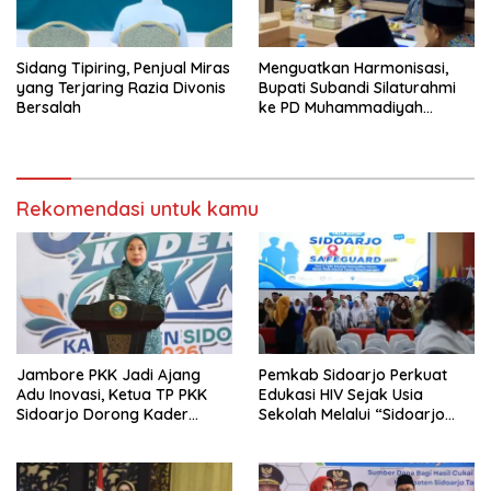
Sidang Tipiring, Penjual Miras
Menguatkan Harmonisasi,
yang Terjaring Razia Divonis
Bupati Subandi Silaturahmi
Bersalah
ke PD Muhammadiyah
Sidoarjo
Rekomendasi untuk kamu
Jambore PKK Jadi Ajang
Pemkab Sidoarjo Perkuat
Adu Inovasi, Ketua TP PKK
Edukasi HIV Sejak Usia
Sidoarjo Dorong Kader
Sekolah Melalui “Sidoarjo
Perkuat Peran di Tengah
Youth Safeguard 2026”
Masyarakat