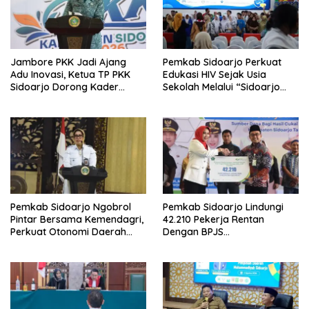
Jambore PKK Jadi Ajang
Pemkab Sidoarjo Perkuat
Adu Inovasi, Ketua TP PKK
Edukasi HIV Sejak Usia
Sidoarjo Dorong Kader
Sekolah Melalui “Sidoarjo
Perkuat Peran di Tengah
Youth Safeguard 2026”
Masyarakat
Pemkab Sidoarjo Ngobrol
Pemkab Sidoarjo Lindungi
Pintar Bersama Kemendagri,
42.210 Pekerja Rentan
Perkuat Otonomi Daerah
Dengan BPJS
dan Tata Kelola Keuangan
Ketenagakerjaan,Anggaran
Rp4,5 Miliar dari DBHCHT,
Wabup Mimik: “Bangun
Manusia Juga Bagian dari
Pembangunan”