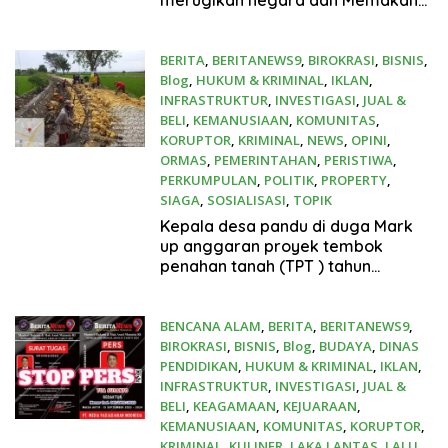
merugikan negara dan Memakan
Korban .
BERITA
,
BERITANEWS9
,
BIROKRASI
,
BISNIS
,
Blog
,
HUKUM & KRIMINAL
,
IKLAN
,
INFRASTRUKTUR
,
INVESTIGASI
,
JUAL &
BELI
,
KEMANUSIAAN
,
KOMUNITAS
,
KORUPTOR
,
KRIMINAL
,
NEWS
,
OPINI
,
ORMAS
,
PEMERINTAHAN
,
PERISTIWA
,
PERKUMPULAN
,
POLITIK
,
PROPERTY
,
SIAGA
,
SOSIALISASI
,
TOPIK
Juli 15, 2024
Kepala desa pandu di duga Mark
up anggaran proyek tembok
penahan tanah (TPT ) tahun
anggaran 2024
BENCANA ALAM
,
BERITA
,
BERITANEWS9
,
BIROKRASI
,
BISNIS
,
Blog
,
BUDAYA
,
DINAS
PENDIDIKAN
,
HUKUM & KRIMINAL
,
IKLAN
,
INFRASTRUKTUR
,
INVESTIGASI
,
JUAL &
BELI
,
KEAGAMAAN
,
KEJUARAAN
,
KEMANUSIAAN
,
KOMUNITAS
,
KORUPTOR
,
KRIMINAL
,
KULINER
,
LAKA LANTAS
,
LALU