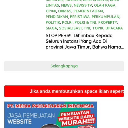
LINTAS
,
NEWS
,
NEWS9 TV
,
OLAH RAGA
,
OPINI
,
ORMAS
,
PEMERINTAHAN
,
PENDIDIKAN
,
PERISTIWA
,
PERKUMPULAN
,
POLITIK
,
POLRI
,
POLRI & TNI
,
PROPERTY
,
SIAGA
,
SOSIALISASI
,
TNI
,
TOPIK
,
UPACARA
Juni 18, 2024
STOP PERS!!! Dihimbau Kepada
Seluruh Instansi Yang Ada Di
provinsi Jawa Timur, Bahwa Nama
Tersebut Bukan Lagi Wartawan
REDAKTUR Beritanews9.id
Selengkapnya
Jika anda membutuhkan space iklan seperti ini sila