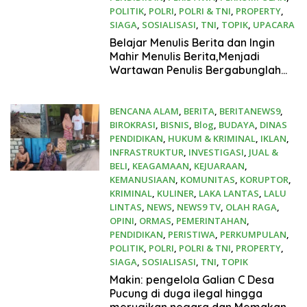
POLITIK
,
POLRI
,
POLRI & TNI
,
PROPERTY
,
SIAGA
,
SOSIALISASI
,
TNI
,
TOPIK
,
UPACARA
April 6, 2025
Belajar Menulis Berita dan Ingin
Mahir Menulis Berita,Menjadi
Wartawan Penulis Bergabunglah
Dengan PT Media Padjadjaran
Indonesia (MPI)
BENCANA ALAM
,
BERITA
,
BERITANEWS9
,
BIROKRASI
,
BISNIS
,
Blog
,
BUDAYA
,
DINAS
PENDIDIKAN
,
HUKUM & KRIMINAL
,
IKLAN
,
INFRASTRUKTUR
,
INVESTIGASI
,
JUAL &
BELI
,
KEAGAMAAN
,
KEJUARAAN
,
KEMANUSIAAN
,
KOMUNITAS
,
KORUPTOR
,
KRIMINAL
,
KULINER
,
LAKA LANTAS
,
LALU
LINTAS
,
NEWS
,
NEWS9 TV
,
OLAH RAGA
,
OPINI
,
ORMAS
,
PEMERINTAHAN
,
PENDIDIKAN
,
PERISTIWA
,
PERKUMPULAN
,
POLITIK
,
POLRI
,
POLRI & TNI
,
PROPERTY
,
SIAGA
,
SOSIALISASI
,
TNI
,
TOPIK
November 9, 2024
Makin: pengelola Galian C Desa
Pucung di duga ilegal hingga