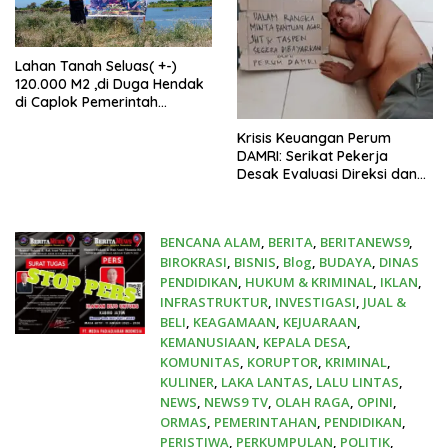
Lahan Tanah Seluas( +-)
120.000 M2 ,di Duga Hendak
di Caplok Pemerintah
Kelurahan Pucang Anom
Krisis Keuangan Perum
DAMRI: Serikat Pekerja
Desak Evaluasi Direksi dan
Audit Menyeluruh
BENCANA ALAM
,
BERITA
,
BERITANEWS9
,
BIROKRASI
,
BISNIS
,
Blog
,
BUDAYA
,
DINAS
PENDIDIKAN
,
HUKUM & KRIMINAL
,
IKLAN
,
INFRASTRUKTUR
,
INVESTIGASI
,
JUAL &
BELI
,
KEAGAMAAN
,
KEJUARAAN
,
KEMANUSIAAN
,
KEPALA DESA
,
KOMUNITAS
,
KORUPTOR
,
KRIMINAL
,
KULINER
,
LAKA LANTAS
,
LALU LINTAS
,
NEWS
,
NEWS9 TV
,
OLAH RAGA
,
OPINI
,
ORMAS
,
PEMERINTAHAN
,
PENDIDIKAN
,
PERISTIWA
,
PERKUMPULAN
,
POLITIK
,