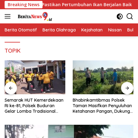
Langsung
Pastikan Pertumbuhan Ikan Berjalan Baik
Breaking News
Semarak HUT 
ke
konten
Berita Otomotif
Berita Olahraga
Kejahatan
Nissan
Bulut
TOPIK
Semarak HUT Kemerdekaan
Bhabinkamtibmas Polsek
RI ke-81, Polsek Buduran
Taman Masifkan Penyuluhan
Gelar Lomba Tradisional
Ketahanan Pangan, Dukung
Pererat Soliditas Personel
Swasembada Jagung