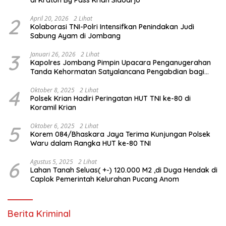
2
April 20, 2026
2 Lihat
Kolaborasi TNI-Polri Intensifkan Penindakan Judi
Sabung Ayam di Jombang
3
Januari 26, 2026
2 Lihat
Kapolres Jombang Pimpin Upacara Penganugerahan
Tanda Kehormatan Satyalancana Pengabdian bagi
Personel Polri
4
Oktober 8, 2025
2 Lihat
Polsek Krian Hadiri Peringatan HUT TNI ke-80 di
Koramil Krian
5
Oktober 6, 2025
2 Lihat
Korem 084/Bhaskara Jaya Terima Kunjungan Polsek
Waru dalam Rangka HUT ke-80 TNI
6
Agustus 5, 2025
2 Lihat
Lahan Tanah Seluas( +-) 120.000 M2 ,di Duga Hendak di
Caplok Pemerintah Kelurahan Pucang Anom
Berita Kriminal