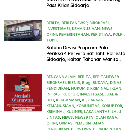
Pass Krian Sidoarjo
BERITA
,
BERITANEWS9
,
BIROKRASI
,
INVESTIGASI
,
KEMANUSIAAN
,
NEWS
,
OPINI
,
PEMERINTAHAN
,
PERISTIWA
,
POLRI
,
TOPIK
Mei 6, 2025
Satuan Devisi Propram Polri
Periksa 4 Perwira Sat Tahti Polresta
Sidoarjo, Kaitan Tahanan Wanita
Dimasukkan Ruang Khusus
BENCANA ALAM
,
BERITA
,
BERITANEWS9
,
BIROKRASI
,
BISNIS
,
Blog
,
BUDAYA
,
DINAS
PENDIDIKAN
,
HUKUM & KRIMINAL
,
IKLAN
,
INFRASTRUKTUR
,
INVESTIGASI
,
JUAL &
BELI
,
KEAGAMAAN
,
KEJUARAAN
,
KEMANUSIAAN
,
KOMUNITAS
,
KORUPTOR
,
KRIMINAL
,
KULINER
,
LAKA LANTAS
,
LALU
LINTAS
,
NEWS
,
NEWS9 TV
,
OLAH RAGA
,
OPINI
,
ORMAS
,
PEMERINTAHAN
,
PENDIDIKAN
,
PERISTIWA
,
PERKUMPULAN
,