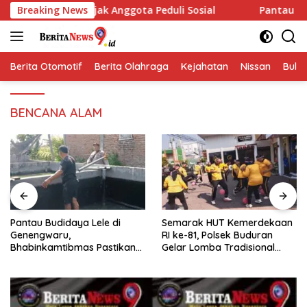
Langsung
Ajak Anggota Peduli Sosial
Breaking News
Pantau Budidaya Lele di 
ke
konten
Berita Otomotif
Berita Olahraga
Kejahatan
Nissan
Bulut
BENCANA ALAM
Pantau Budidaya Lele di
Semarak HUT Kemerdekaan
Genengwaru,
RI ke-81, Polsek Buduran
Bhabinkamtibmas Pastikan
Gelar Lomba Tradisional
Pertumbuhan Ikan Berjalan
Pererat Soliditas Personel
Baik