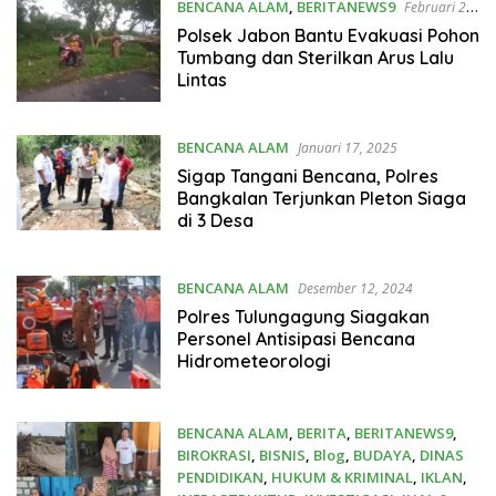
BENCANA ALAM
,
BERITANEWS9
Februari 2,
2025
Polsek Jabon Bantu Evakuasi Pohon
Tumbang dan Sterilkan Arus Lalu
Lintas
BENCANA ALAM
Januari 17, 2025
Sigap Tangani Bencana, Polres
Bangkalan Terjunkan Pleton Siaga
di 3 Desa
BENCANA ALAM
Desember 12, 2024
Polres Tulungagung Siagakan
Personel Antisipasi Bencana
Hidrometeorologi
BENCANA ALAM
,
BERITA
,
BERITANEWS9
,
BIROKRASI
,
BISNIS
,
Blog
,
BUDAYA
,
DINAS
PENDIDIKAN
,
HUKUM & KRIMINAL
,
IKLAN
,