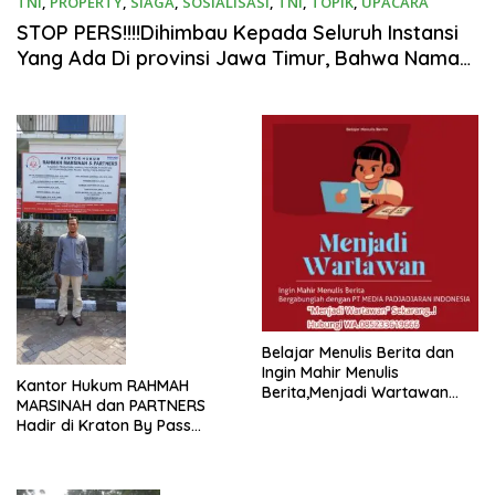
TNI
,
PROPERTY
,
SIAGA
,
SOSIALISASI
,
TNI
,
TOPIK
,
UPACARA
Juli 21, 2025
STOP PERS!!!!Dihimbau Kepada Seluruh Instansi
Yang Ada Di provinsi Jawa Timur, Bahwa Nama
Tersebut Bukan Lagi Wartawan KABIRO
Beritanews9.id
Belajar Menulis Berita dan
Ingin Mahir Menulis
Kantor Hukum RAHMAH
Berita,Menjadi Wartawan
MARSINAH dan PARTNERS
Penulis Bergabunglah
Hadir di Kraton By Pass
Dengan PT Media
Krian Sidoarjo
Padjadjaran Indonesia (MPI)