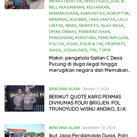
INFRASTRUKTUR
,
INVESTIGASI
,
JUAL &
BELI
,
KEAGAMAAN
,
KEJUARAAN
,
KEMANUSIAAN
,
KOMUNITAS
,
KORUPTOR
,
KRIMINAL
,
KULINER
,
LAKA LANTAS
,
LALU
LINTAS
,
NEWS
,
NEWS9 TV
,
OLAH RAGA
,
OPINI
,
ORMAS
,
PEMERINTAHAN
,
PENDIDIKAN
,
PERISTIWA
,
PERKUMPULAN
,
POLITIK
,
POLRI
,
POLRI & TNI
,
PROPERTY
,
SIAGA
,
SOSIALISASI
,
TNI
,
TOPIK
November 9, 2024
Makin: pengelola Galian C Desa
Pucung di duga ilegal hingga
merugikan negara dan Memakan
Korban .
BENCANA ALAM
Oktober 1, 2024
BERIKUT QUOTE KARO PENMAS
DIVHUMAS POLRI BRIGJEN. POL.
TRUNOYUDO WISNU ANDIKO, S.I.K.
BENCANA ALAM
September 18, 2024
Ikut Jaga Perdamaian Dunia, Polri