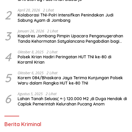
2
April 20, 2026
2 Lihat
Kolaborasi TNI-Polri Intensifkan Penindakan Judi
Sabung Ayam di Jombang
3
Januari 26, 2026
2 Lihat
Kapolres Jombang Pimpin Upacara Penganugerahan
Tanda Kehormatan Satyalancana Pengabdian bagi
Personel Polri
4
Oktober 8, 2025
2 Lihat
Polsek Krian Hadiri Peringatan HUT TNI ke-80 di
Koramil Krian
5
Oktober 6, 2025
2 Lihat
Korem 084/Bhaskara Jaya Terima Kunjungan Polsek
Waru dalam Rangka HUT ke-80 TNI
6
Agustus 5, 2025
2 Lihat
Lahan Tanah Seluas( +-) 120.000 M2 ,di Duga Hendak di
Caplok Pemerintah Kelurahan Pucang Anom
Berita Kriminal