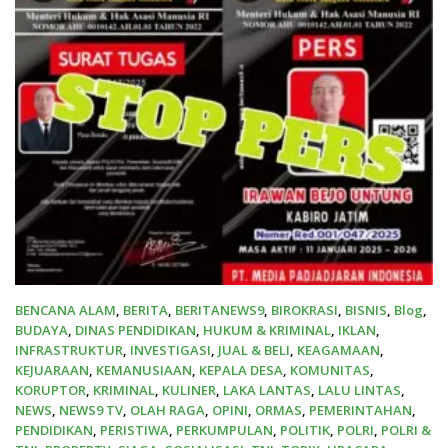
BENCANA ALAM
,
BERITA
,
BERITANEWS9
,
BIROKRASI
,
BISNIS
,
Blog
,
BUDAYA
,
DINAS PENDIDIKAN
,
HUKUM & KRIMINAL
,
IKLAN
,
INFRASTRUKTUR
,
INVESTIGASI
,
JUAL & BELI
,
KEAGAMAAN
,
KEJUARAAN
,
KEMANUSIAAN
,
KEPALA DESA
,
KOMUNITAS
,
KORUPTOR
,
KRIMINAL
,
KULINER
,
LAKA LANTAS
,
LALU LINTAS
,
NEWS
,
NEWS9 TV
,
OLAH RAGA
,
OPINI
,
ORMAS
,
PEMERINTAHAN
,
PENDIDIKAN
,
PERISTIWA
,
PERKUMPULAN
,
POLITIK
,
POLRI
,
POLRI &