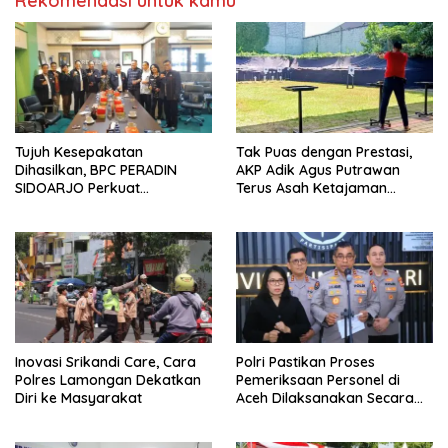
Rekomendasi untuk kamu
Tujuh Kesepakatan
Tak Puas dengan Prestasi,
Dihasilkan, BPC PERADIN
AKP Adik Agus Putrawan
SIDOARJO Perkuat
Terus Asah Ketajaman
Kolaborasi dengan DPRD
Bidikan di Lapangan Tembak
Inovasi Srikandi Care, Cara
Polri Pastikan Proses
Polres Lamongan Dekatkan
Pemeriksaan Personel di
Diri ke Masyarakat
Aceh Dilaksanakan Secara
Profesional dan Transparan