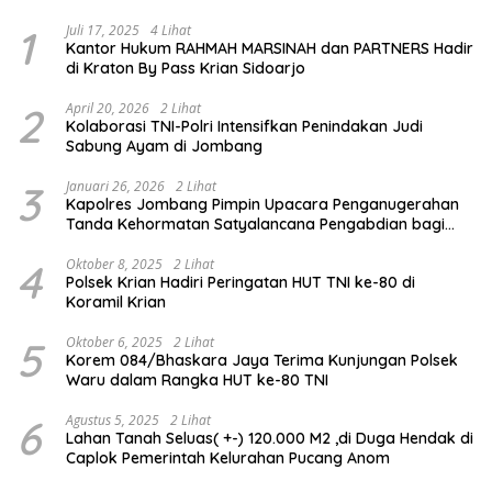
1
Juli 17, 2025
4 Lihat
Kantor Hukum RAHMAH MARSINAH dan PARTNERS Hadir
di Kraton By Pass Krian Sidoarjo
2
April 20, 2026
2 Lihat
Kolaborasi TNI-Polri Intensifkan Penindakan Judi
Sabung Ayam di Jombang
3
Januari 26, 2026
2 Lihat
Kapolres Jombang Pimpin Upacara Penganugerahan
Tanda Kehormatan Satyalancana Pengabdian bagi
Personel Polri
4
Oktober 8, 2025
2 Lihat
Polsek Krian Hadiri Peringatan HUT TNI ke-80 di
Koramil Krian
5
Oktober 6, 2025
2 Lihat
Korem 084/Bhaskara Jaya Terima Kunjungan Polsek
Waru dalam Rangka HUT ke-80 TNI
6
Agustus 5, 2025
2 Lihat
Lahan Tanah Seluas( +-) 120.000 M2 ,di Duga Hendak di
Caplok Pemerintah Kelurahan Pucang Anom