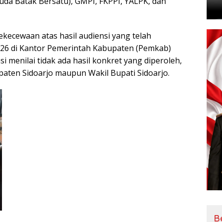
a Batak Bersatu), GMPI, FKPPI, YALPK, dan
ekecewaan atas hasil audiensi yang telah
2026 di Kantor Pemerintah Kabupaten (Pemkab)
si menilai tidak ada hasil konkret yang diperoleh,
paten Sidoarjo maupun Wakil Bupati Sidoarjo.
B