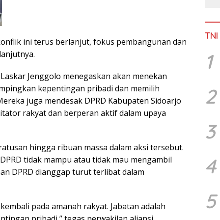
TNI
 konflik ini terus berlanjut, fokus pembangunan dan
lanjutnya.
1
nsi Laskar Jenggolo menegaskan akan menekan
mpingkan kepentingan pribadi dan memilih
2
Mereka juga mendesak DPRD Kabupaten Sidoarjo
itator rakyat dan berperan aktif dalam upaya
3
atusan hingga ribuan massa dalam aksi tersebut.
4
 DPRD tidak mampu atau tidak mau mengambil
n DPRD dianggap turut terlibat dalam
5
kembali pada amanah rakyat. Jabatan adalah
tingan pribadi,” tegas perwakilan aliansi.