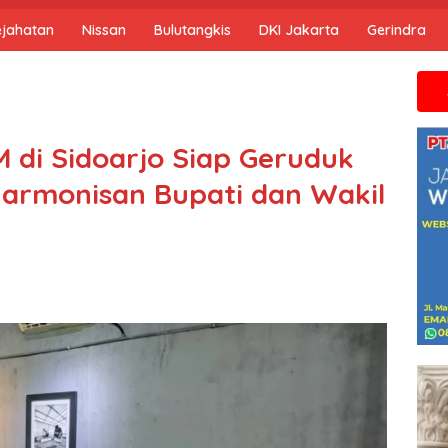
ejahatan
Nissan
Bulutangkis
DKI Jakarta
Gerindra
Jika anda 
M di Sidoarjo Siap Geruduk
harmonisan Bupati dan Wakil