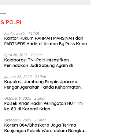
III TA. 2026
 & POLRI
Juli 17, 2025
4 Lihat
Kantor Hukum RAHMAH MARSINAH dan
PARTNERS Hadir di Kraton By Pass Krian
Sidoarjo
April 20, 2026
2 Lihat
Kolaborasi TNI-Polri Intensifkan
Penindakan Judi Sabung Ayam di
Jombang
Januari 26, 2026
2 Lihat
Kapolres Jombang Pimpin Upacara
Penganugerahan Tanda Kehormatan
Satyalancana Pengabdian bagi Personel
Polri
Oktober 8, 2025
2 Lihat
Polsek Krian Hadiri Peringatan HUT TNI
ke-80 di Koramil Krian
Oktober 6, 2025
2 Lihat
Korem 084/Bhaskara Jaya Terima
Kunjungan Polsek Waru dalam Rangka
HUT ke-80 TNI