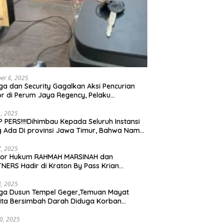
er 6, 2025
a dan Security Gagalkan Aksi Pencurian
r di Perum Jaya Regency, Pelaku
ngkap dan Diserahkan ke Polisi
21, 2025
 PERS!!!!Dihimbau Kepada Seluruh Instansi
 Ada Di provinsi Jawa Timur, Bahwa Nama
ebut Bukan Lagi Wartawan KABIRO
tanews9.id
17, 2025
tor Hukum RAHMAH MARSINAH dan
NERS Hadir di Kraton By Pass Krian
arjo
14, 2025
ga Dusun Tempel Geger,Temuan Mayat
ta Bersimbah Darah Diduga Korban
bunuhan dan Perampokan
30, 2025