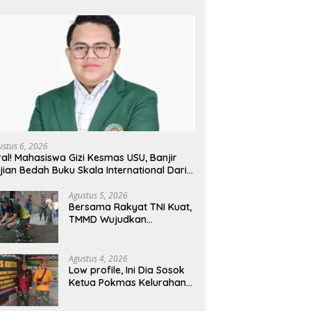
ustus 6, 2026
ral! Mahasiswa Gizi Kesmas USU, Banjir
jian Bedah Buku Skala International Dari
 Ribu Rupiah Referensi Akademik Dunia
Agustus 5, 2026
Bersama Rakyat TNI Kuat,
TMMD Wujudkan
Pemerataan
Pembangunan dan
Ketahanan Nasional di
Agustus 4, 2026
Daerah.
Low profile, Ini Dia Sosok
Ketua Pokmas Kelurahan
Serengan Yang Sibuk Saat
TMMD Sengkuyung Tahap