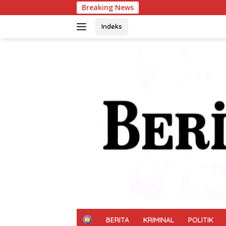
Langsung
Breaking News
Bhabinkamtibmas Polsek
ke
konten
Indeks
H
BERITA
KRIMINAL
POLITIK