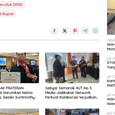
 Geruduk DPRD
l Bupati
Oktob
Warg
Moto
Dita
Juli 
STOP
Yang
Ters
Beri
Juli 
Kan
PART
MAK FRATERAN
Gebyar Semarak HUT Ke-3
Sido
A Harumkan Nama
Media Jadikabar Network,
Juli 
a, Geisler Suntimothy
Perkuat Kolaborasi Wujudkan
War
 Prestasi di Ajang
Jurnalisme Berkualitas dan
Wani
ka Internasional
Dukung Pariwisata Kota
Pem
Malang
Juni 