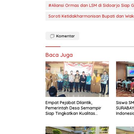
#Aliansi Ormas dan LSM di Sidoarjo Siap
Soroti Ketidakharmonisan Bupati dan Waki
Komentar
Baca Juga
Empat Pejabat Dilantik,
Siswa S
Pemerintah Desa Semampir
SURABAY
Siap Tingkatkan Kualitas
Indonesi
Pelayanan Publik
Torehkan
Matemati