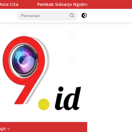
oarjo Ngobrol Pintar Bersama Kemendagri, Perkuat Otonomi D
tutup
nya