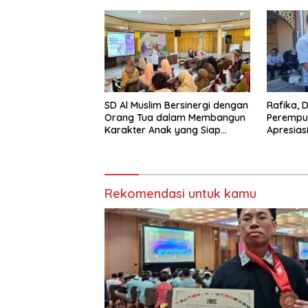
Matematika Internasional
Dukung P
Malang
SD Al Muslim Bersinergi dengan
Rafika, 
Orang Tua dalam Membangun
Perempu
Karakter Anak yang Siap
Apresiasi
Hadapi Tantangan Abad 21
Kasatnar
Pelabuha
Rekomendasi untuk kamu