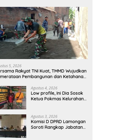
ustus 5, 2026
rsama Rakyat TNI Kuat, TMMD Wujudkan
emerataan Pembangunan dan Ketahanan
sional di Daerah.
Agustus 4, 2026
Low profile, Ini Dia Sosok
Ketua Pokmas Kelurahan
Serengan Yang Sibuk Saat
TMMD Sengkuyung Tahap
III TA. 2026
Agustus 3, 2026
Komisi D DPRD Lamongan
Soroti Rangkap Jabatan
ASN-BPD, Penunjukan PJ
Kepala Desa hingga