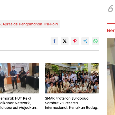
6
R Apresiasi Pengamanan TNI-Polri
Ber
Semarak HUT Ke-3
SMAK Frateran Surabaya
dikabar Network,
Sambut 28 Peserta
Kolaborasi Wujudkan
Internasional, Kenalkan Budaya
me Berkualitas dan
Lokal Lewat Ecoprint dan