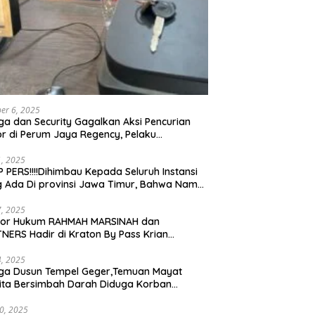
er 6, 2025
a dan Security Gagalkan Aksi Pencurian
r di Perum Jaya Regency, Pelaku
ngkap dan Diserahkan ke Polisi
21, 2025
 PERS!!!!Dihimbau Kepada Seluruh Instansi
 Ada Di provinsi Jawa Timur, Bahwa Nama
ebut Bukan Lagi Wartawan KABIRO
tanews9.id
17, 2025
tor Hukum RAHMAH MARSINAH dan
NERS Hadir di Kraton By Pass Krian
arjo
14, 2025
ga Dusun Tempel Geger,Temuan Mayat
ta Bersimbah Darah Diduga Korban
bunuhan dan Perampokan
30, 2025