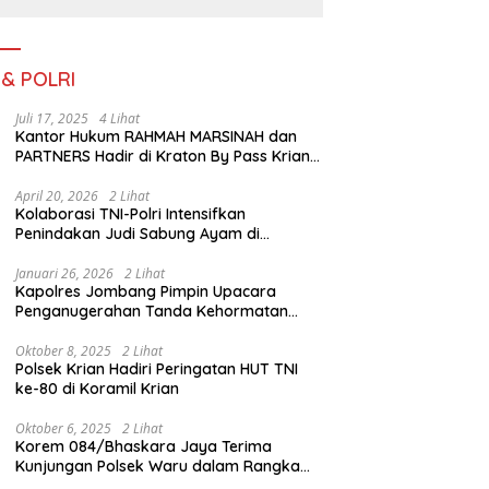
Rekrutmen Perangkat
Desa
 & POLRI
Juli 17, 2025
4 Lihat
Kantor Hukum RAHMAH MARSINAH dan
PARTNERS Hadir di Kraton By Pass Krian
Sidoarjo
April 20, 2026
2 Lihat
Kolaborasi TNI-Polri Intensifkan
Penindakan Judi Sabung Ayam di
Jombang
Januari 26, 2026
2 Lihat
Kapolres Jombang Pimpin Upacara
Penganugerahan Tanda Kehormatan
Satyalancana Pengabdian bagi Personel
Polri
Oktober 8, 2025
2 Lihat
Polsek Krian Hadiri Peringatan HUT TNI
ke-80 di Koramil Krian
Oktober 6, 2025
2 Lihat
Korem 084/Bhaskara Jaya Terima
Kunjungan Polsek Waru dalam Rangka
HUT ke-80 TNI