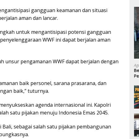
mengantisipasi gangguan keamanan dan situasi
berjalan aman dan lancar.
angkah untuk mengantisipasi potensi gangguan
r penyelenggaraan WWF ini dapat berjalan aman
uruh unsur pengamanan WWF dapat berjalan dengan
Ag
Be
P
Na
manan baik personel, sarana prasarana, dan
gan baik,” tuturnya.
menyukseskan agenda internasional ini. Kapolri
ah satu pijakan menuju Indonesia Emas 2045.
 Bali, sebagai salah satu pijakan pembangunan
 pungkasnya.