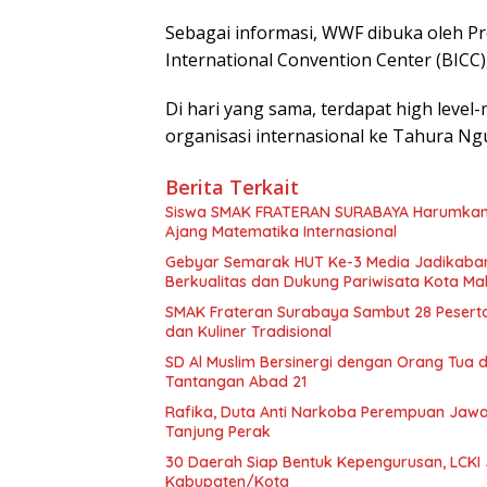
Sebagai informasi, WWF dibuka oleh Pre
International Convention Center (BICC)
Di hari yang sama, terdapat high leve
organisasi internasional ke Tahura Ngu
Berita Terkait
Siswa SMAK FRATERAN SURABAYA Harumkan Na
Ajang Matematika Internasional
Gebyar Semarak HUT Ke-3 Media Jadikabar
Berkualitas dan Dukung Pariwisata Kota Ma
SMAK Frateran Surabaya Sambut 28 Peserta 
dan Kuliner Tradisional
SD Al Muslim Bersinergi dengan Orang Tua
Tantangan Abad 21
Rafika, Duta Anti Narkoba Perempuan Jawa 
Tanjung Perak
30 Daerah Siap Bentuk Kepengurusan, LCKI
Kabupaten/Kota