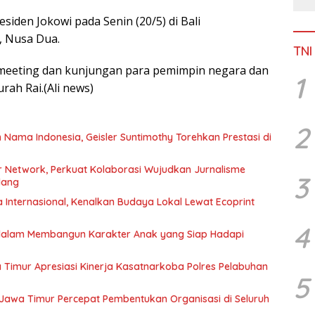
siden Jokowi pada Senin (20/5) di Bali
, Nusa Dua.
TNI
l-meeting dan kunjungan para pemimpin negara dan
1
rah Rai.(Ali news)
2
ma Indonesia, Geisler Suntimothy Torehkan Prestasi di
 Network, Perkuat Kolaborasi Wujudkan Jurnalisme
3
lang
Internasional, Kenalkan Budaya Lokal Lewat Ecoprint
4
 dalam Membangun Karakter Anak yang Siap Hadapi
Timur Apresiasi Kinerja Kasatnarkoba Polres Pelabuhan
5
 Jawa Timur Percepat Pembentukan Organisasi di Seluruh