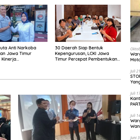
ariwisata Kota
Kuliner Tradisional
Duta Anti Narkoba
30 Daerah Siap Bentuk
Oktob
an Jawa Timur
Kepengurusan, LCKI Jawa
Warg
 Kinerja
Timur Percepat Pembentukan
Moto
koba Polres
Organisasi di Seluruh
Dita
n Tanjung Perak
Kabupaten/Kota
Juli 
STOP
Yang
Ters
Beri
Juli 
Kan
PART
Sido
Juli 
War
Wani
Pem
Juni 