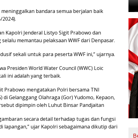
 meninggalkan bandara semua berjalan baik
5/2024).
n Kapolri Jenderal Listyo Sigit Prabowo dan
g selalu memantau pelaksaan WWF dari Denpasar.
sif sekali untuk para peserta WWF ini,” ujarnya.
wa Presiden World Water Council (WWC) Loïc
 ini adalah yang terbaik.
igit Prabowo mengatakan Polri bersama TNI
G) di Gelanggang Olahraga (Gor) Yudomo, Kepaon,
ersebut dipimpin oleh Luhut Binsar Pandjaitan
ambaran secara detail terhadap tugas dan fungsi
 lapangan,” ujar Kapolri sebagaimana dikutip dari
B