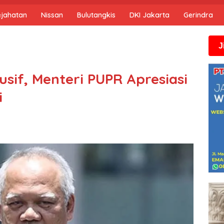
ejahatan
Nissan
Bulutangkis
DKI Jakarta
Gerindra
Jika anda m
if, Menteri PUPR Apresiasi
i