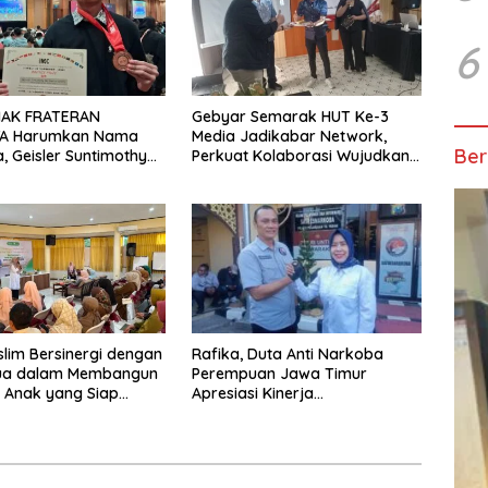
6
MAK FRATERAN
Gebyar Semarak HUT Ke-3
A Harumkan Nama
Media Jadikabar Network,
Ber
a, Geisler Suntimothy
Perkuat Kolaborasi Wujudkan
 Prestasi di Ajang
Jurnalisme Berkualitas dan
ka Internasional
Dukung Pariwisata Kota
Malang
Rafika, Duta Anti Narkoba
slim Bersinergi dengan
Perempuan Jawa Timur
ua dalam Membangun
Apresiasi Kinerja
 Anak yang Siap
Kasatnarkoba Polres
Tantangan Abad 21
Pelabuhan Tanjung Perak