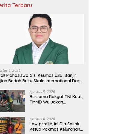
erita Terbaru
ustus 6, 2026
ral! Mahasiswa Gizi Kesmas USU, Banjir
jian Bedah Buku Skala International Dari
 Ribu Rupiah Referensi Akademik Dunia
Agustus 5, 2026
Bersama Rakyat TNI Kuat,
TMMD Wujudkan
Pemerataan
Pembangunan dan
Ketahanan Nasional di
Agustus 4, 2026
Daerah.
Low profile, Ini Dia Sosok
Ketua Pokmas Kelurahan