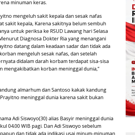
arena minuman keras.
yitno mengeluh sakit kepala dan sesak nafas
 sakit kepala, Karena sakitnya belum sembuh
anya untuk periksa ke RSUD Lawang hari Selasa
i. Menurut Diagnosa Dokter Ria yang menangani
itno datang dalam keadaan sadar dan tidak ada
i korban mengeluh sesak nafas, dan setelah
rnyata didalam darah korbam terdapat sisa-sisa
n mengakibatkan korban meninggal dunia,”
 kandung almarhum dan Santoso kakak kandung
rayitno meninggal dunia karena sakit bukan
ma Adi Siswoyo(30) alias Basyir meninggal dunia
kul 04.00 WIB pagi. Dan Adi Siswoyo sebelum
apapun dan tidak ada indikasi usai minum-minuman