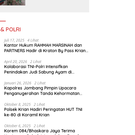
Serengan Yang Sibuk Saat
TMMD Sengkuyung Tahap
III TA. 2026
 & POLRI
Juli 17, 2025
4 Lihat
Kantor Hukum RAHMAH MARSINAH dan
PARTNERS Hadir di Kraton By Pass Krian
Sidoarjo
April 20, 2026
2 Lihat
Kolaborasi TNI-Polri Intensifkan
Penindakan Judi Sabung Ayam di
Jombang
Januari 26, 2026
2 Lihat
Kapolres Jombang Pimpin Upacara
Penganugerahan Tanda Kehormatan
Satyalancana Pengabdian bagi Personel
Polri
Oktober 8, 2025
2 Lihat
Polsek Krian Hadiri Peringatan HUT TNI
ke-80 di Koramil Krian
Oktober 6, 2025
2 Lihat
Korem 084/Bhaskara Jaya Terima