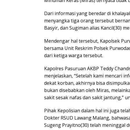
Minuman Keras (Miras) ternyata tidak 
Dari informasi yang beredar di khalaya
menyangka tiga orang tersebut bernama
Basyir, dan Sugiman alias Kancil(30) me
Mendengar hal tersebut, Kapolsek Purw
bersama Unit Reskrim Polsek Purwoda
dari ketiga warga tersebut.
Kapolres Pasuruan AKBP Teddy Chandra,
menjelaskan, “Setelah kami mencari inf
dekat korban, akhirnya bisa disimpulk
bukan disebabkan oleh Miras, melaink
sakit sesak nafas dan sakit jantung,” 
Pihak Kepolisian dalam hal ini juga te
Dokter RSUD Lawang Malang, bahwasan
Sugeng Prayitno(30) telah meninggal d