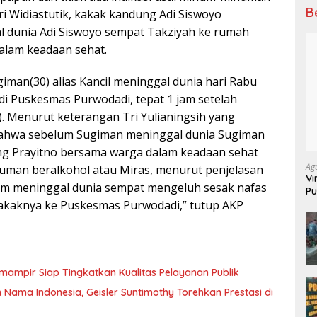
B
ri Widiastutik, kakak kandung Adi Siswoyo
 dunia Adi Siswoyo sempat Takziyah ke rumah
alam keadaan sehat.
man(30) alias Kancil meninggal dunia hari Rabu
 di Puskesmas Purwodadi, tepat 1 jam setelah
. Menurut keterangan Tri Yulianingsih yang
bahwa sebelum Sugiman meninggal dunia Sugiman
ng Prayitno bersama warga dalam keadaan sehat
Ag
numan beralkohol atau Miras, menurut penjelasan
Vi
um meninggal dunia sempat mengeluh sesak nafas
Pu
70
n kakaknya ke Puskesmas Purwodadi,” tutup AKP
mampir Siap Tingkatkan Kualitas Pelayanan Publik
ma Indonesia, Geisler Suntimothy Torehkan Prestasi di