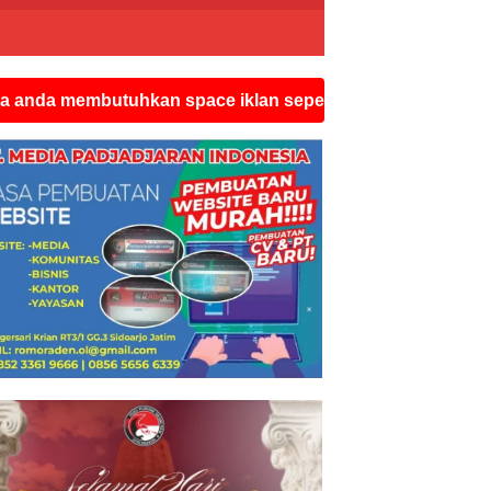
utuhkan space iklan seperti ini silahkan hubungi watsap