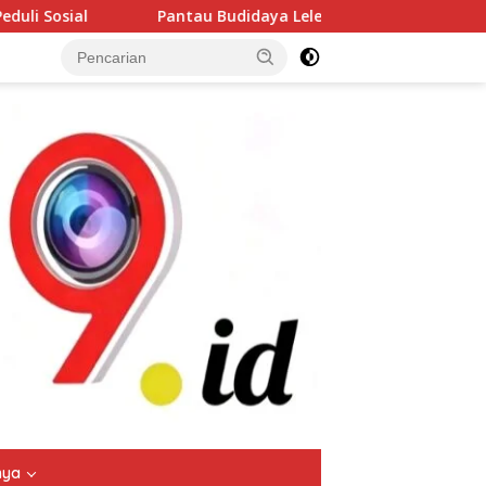
didaya Lele di Genengwaru, Bhabinkamtibmas Pastikan Pertumb
tutup
nya