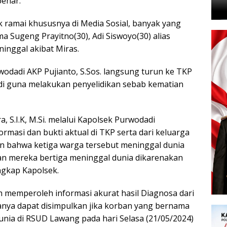
benar.
k ramai khususnya di Media Sosial, banyak yang
 Sugeng Prayitno(30), Adi Siswoyo(30) alias
ninggal akibat Miras.
odadi AKP Pujianto, S.Sos. langsung turun ke TKP
di guna melakukan penyelidikan sebab kematian
 S.I.K, M.Si. melalui Kapolsek Purwodadi
ormasi dan bukti aktual di TKP serta dari keluarga
an bahwa ketiga warga tersebut meninggal dunia
an mereka bertiga meninggal dunia dikarenakan
ungkap Kapolsek.
lah memperoleh informasi akurat hasil Diagnosa dari
ya dapat disimpulkan jika korban yang bernama
unia di RSUD Lawang pada hari Selasa (21/05/2024)