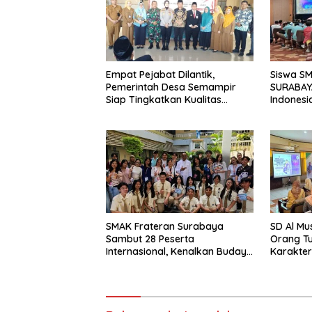
Empat Pejabat Dilantik,
Siswa S
Pemerintah Desa Semampir
SURABAY
Siap Tingkatkan Kualitas
Indonesi
Pelayanan Publik
Torehkan
Matemati
SMAK Frateran Surabaya
SD Al Mu
Sambut 28 Peserta
Orang T
Internasional, Kenalkan Budaya
Karakter
Lokal Lewat Ecoprint dan
Hadapi 
Kuliner Tradisional