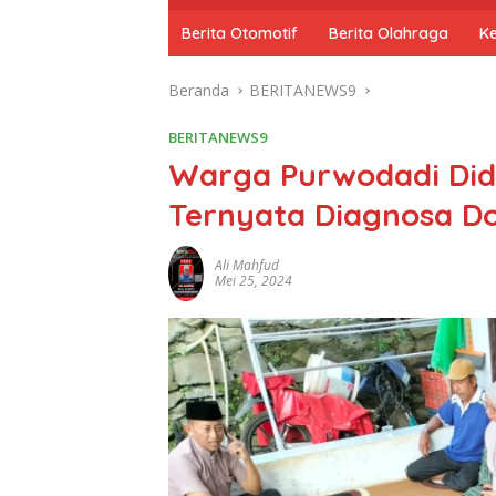
o
m
Berita Otomotif
Berita Olahraga
K
e
Beranda
BERITANEWS9
BERITANEWS9
Warga Purwodadi Didu
Ternyata Diagnosa Do
Ali Mahfud
Mei 25, 2024