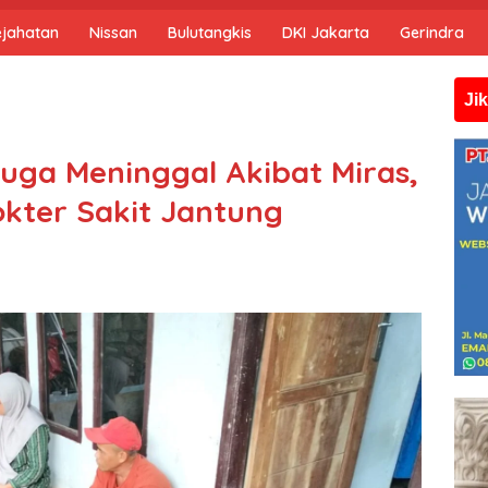
ejahatan
Nissan
Bulutangkis
DKI Jakarta
Gerindra
Jika anda memb
ga Meninggal Akibat Miras,
kter Sakit Jantung