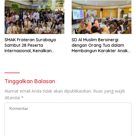
Pariwisata Kota Malang
SMAK Frateran Surabaya
SD Al Muslim Bersinergi
Sambut 28 Peserta
dengan Orang Tua dalam
Internasional, Kenalkan
Membangun Karakter Anak
Budaya Lokal Lewat Ecoprint
yang Siap Hadapi Tantangan
dan Kuliner Tradisional
Abad 21
Tinggalkan Balasan
Alamat email Anda tidak akan dipublikasikan.
Ruas yang wajib
ditandai
*