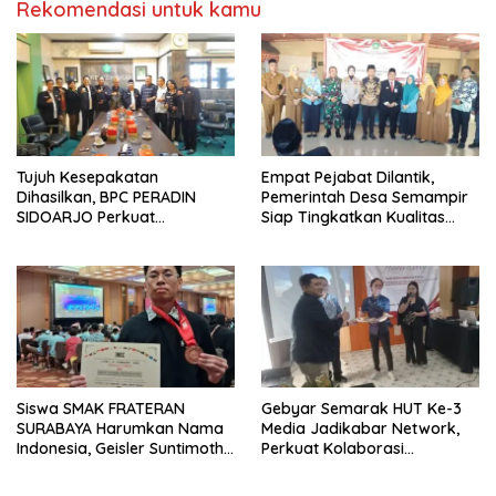
Rekomendasi untuk kamu
Tujuh Kesepakatan
Empat Pejabat Dilantik,
Dihasilkan, BPC PERADIN
Pemerintah Desa Semampir
SIDOARJO Perkuat
Siap Tingkatkan Kualitas
Kolaborasi dengan DPRD
Pelayanan Publik
Siswa SMAK FRATERAN
Gebyar Semarak HUT Ke-3
SURABAYA Harumkan Nama
Media Jadikabar Network,
Indonesia, Geisler Suntimothy
Perkuat Kolaborasi
Torehkan Prestasi di Ajang
Wujudkan Jurnalisme
Matematika Internasional
Berkualitas dan Dukung