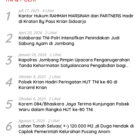
1
Juli 17, 2025
4 Lihat
Kantor Hukum RAHMAH MARSINAH dan PARTNERS Hadir
di Kraton By Pass Krian Sidoarjo
2
April 20, 2026
2 Lihat
Kolaborasi TNI-Polri Intensifkan Penindakan Judi
Sabung Ayam di Jombang
3
Januari 26, 2026
2 Lihat
Kapolres Jombang Pimpin Upacara Penganugerahan
Tanda Kehormatan Satyalancana Pengabdian bagi
Personel Polri
4
Oktober 8, 2025
2 Lihat
Polsek Krian Hadiri Peringatan HUT TNI ke-80 di
Koramil Krian
5
Oktober 6, 2025
2 Lihat
Korem 084/Bhaskara Jaya Terima Kunjungan Polsek
Waru dalam Rangka HUT ke-80 TNI
6
Agustus 5, 2025
2 Lihat
Lahan Tanah Seluas( +-) 120.000 M2 ,di Duga Hendak di
Caplok Pemerintah Kelurahan Pucang Anom