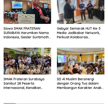
Siswa SMAK FRATERAN
Gebyar Semarak HUT Ke-3
SURABAYA Harumkan Nama
Media Jadikabar Network,
Indonesia, Geisler Suntimothy
Perkuat Kolaborasi
Torehkan Prestasi di Ajang
Wujudkan Jurnalisme
Matematika Internasional
Berkualitas dan Dukung
Pariwisata Kota Malang
SMAK Frateran Surabaya
SD Al Muslim Bersinergi
Sambut 28 Peserta
dengan Orang Tua dalam
Internasional, Kenalkan
Membangun Karakter Anak
Budaya Lokal Lewat Ecoprint
yang Siap Hadapi Tantangan
dan Kuliner Tradisional
Abad 21