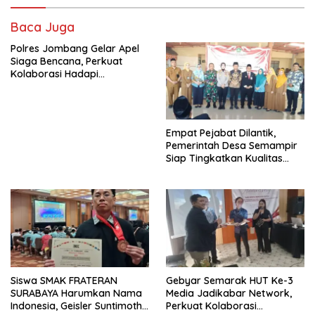
Baca Juga
Polres Jombang Gelar Apel
Siaga Bencana, Perkuat
Kolaborasi Hadapi
Kekeringan dan Karhutla
Empat Pejabat Dilantik,
Pemerintah Desa Semampir
Siap Tingkatkan Kualitas
Pelayanan Publik
Siswa SMAK FRATERAN
Gebyar Semarak HUT Ke-3
SURABAYA Harumkan Nama
Media Jadikabar Network,
Indonesia, Geisler Suntimothy
Perkuat Kolaborasi