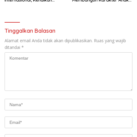
Internasional, Kenalkan
Membangun Karakter Anak
Budaya Lokal Lewat Ecoprint
yang Siap Hadapi Tantangan
dan Kuliner Tradisional
Abad 21
Tinggalkan Balasan
Alamat email Anda tidak akan dipublikasikan.
Ruas yang wajib
ditandai
*