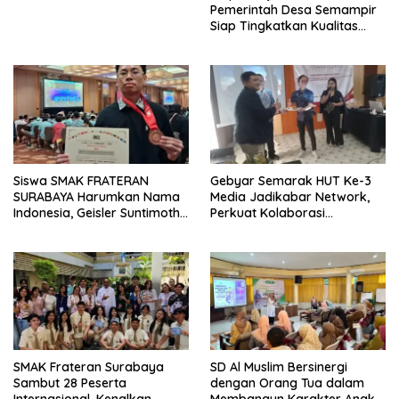
Pemerintah Desa Semampir
Siap Tingkatkan Kualitas
Pelayanan Publik
Siswa SMAK FRATERAN
Gebyar Semarak HUT Ke-3
SURABAYA Harumkan Nama
Media Jadikabar Network,
Indonesia, Geisler Suntimothy
Perkuat Kolaborasi
Torehkan Prestasi di Ajang
Wujudkan Jurnalisme
Matematika Internasional
Berkualitas dan Dukung
Pariwisata Kota Malang
SMAK Frateran Surabaya
SD Al Muslim Bersinergi
Sambut 28 Peserta
dengan Orang Tua dalam