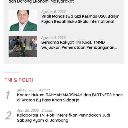
dan Dorong Ekonomi Masyarakat
Agustus 6, 2026
Viral! Mahasiswa Gizi Kesmas USU, Banjir
Pujian Bedah Buku Skala International
Dari 70 Ribu Rupiah Referensi Akademik
Dunia
Agustus 5, 2026
Bersama Rakyat TNI Kuat, TMMD
Wujudkan Pemerataan Pembangunan
dan Ketahanan Nasional di Daerah.
TNI & POLRI
1
Juli 17, 2025
4 Lihat
Kantor Hukum RAHMAH MARSINAH dan PARTNERS Hadir
di Kraton By Pass Krian Sidoarjo
2
April 20, 2026
2 Lihat
Kolaborasi TNI-Polri Intensifkan Penindakan Judi
Sabung Ayam di Jombang