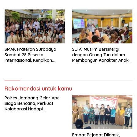
Torehkan Prestasi di Ajang
Wujudkan Jurnalisme
Matematika Internasional
Berkualitas dan Dukung
Pariwisata Kota Malang
SMAK Frateran Surabaya
SD Al Muslim Bersinergi
Sambut 28 Peserta
dengan Orang Tua dalam
Internasional, Kenalkan
Membangun Karakter Anak
Budaya Lokal Lewat Ecoprint
yang Siap Hadapi Tantangan
dan Kuliner Tradisional
Abad 21
Rekomendasi untuk kamu
Polres Jombang Gelar Apel
Siaga Bencana, Perkuat
Kolaborasi Hadapi
Kekeringan dan Karhutla
Empat Pejabat Dilantik,