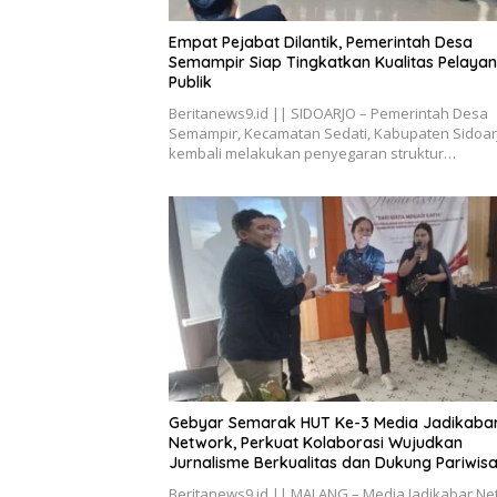
Empat Pejabat Dilantik, Pemerintah Desa
Semampir Siap Tingkatkan Kualitas Pelaya
Publik
Beritanews9.id || SIDOARJO – Pemerintah Desa
Semampir, Kecamatan Sedati, Kabupaten Sidoar
kembali melakukan penyegaran struktur…
Gebyar Semarak HUT Ke-3 Media Jadikaba
Network, Perkuat Kolaborasi Wujudkan
Jurnalisme Berkualitas dan Dukung Pariwis
Kota Malang
Beritanews9.id || MALANG – Media Jadikabar Ne