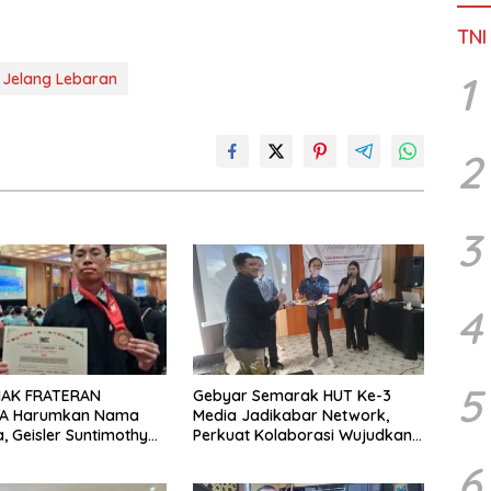
TNI
1
 Jelang Lebaran
2
3
4
5
MAK FRATERAN
Gebyar Semarak HUT Ke-3
A Harumkan Nama
Media Jadikabar Network,
a, Geisler Suntimothy
Perkuat Kolaborasi Wujudkan
 Prestasi di Ajang
Jurnalisme Berkualitas dan
6
ka Internasional
Dukung Pariwisata Kota