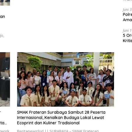
Pem
Juni 
Polr
nan
Aman
Juni 
5 Or
jo,
Krit
Kimi
Kria
r
SMAK Frateran Surabaya Sambut 28 Peserta
Internasional, Kenalkan Budaya Lokal Lewat
ata
Ecoprint dan Kuliner Tradisional
twork
Beritanews9.id || SURABAYA – SMAK Frateran