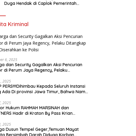
Duga Hendak di Caplok Pemerintah
Kelurahan Pucang Anom
ita Kriminal
er 6, 2025
a dan Security Gagalkan Aksi Pencurian
r di Perum Jaya Regency, Pelaku
ngkap dan Diserahkan ke Polisi
21, 2025
 PERS!!!!Dihimbau Kepada Seluruh Instansi
 Ada Di provinsi Jawa Timur, Bahwa Nama
ebut Bukan Lagi Wartawan KABIRO
tanews9.id
17, 2025
tor Hukum RAHMAH MARSINAH dan
NERS Hadir di Kraton By Pass Krian
arjo
14, 2025
ga Dusun Tempel Geger,Temuan Mayat
ta Bersimbah Darah Diduga Korban