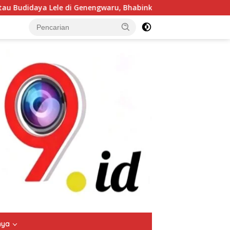
nengwaru, Bhabinkamtibmas Pastikan Pertumbuhan Ikan Berjala
tutup
nya