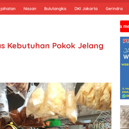
ejahatan
Nissan
Bulutangkis
DKI Jakarta
Gerindra
Jika anda membutuhkan
tas Kebutuhan Pokok Jelang