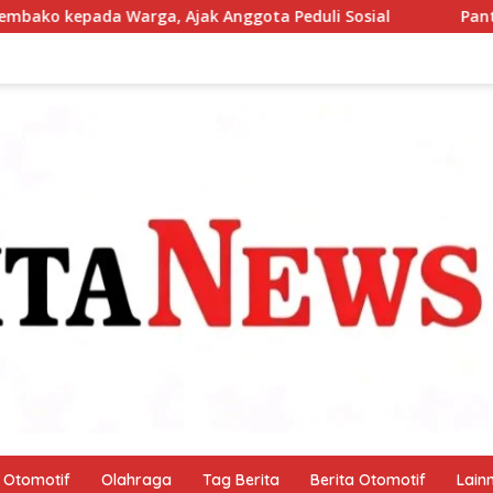
ak Anggota Peduli Sosial
Pantau Budidaya Lele di Ge
Otomotif
Olahraga
Tag Berita
Berita Otomotif
Lain