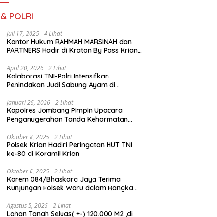
 & POLRI
Juli 17, 2025
4 Lihat
Kantor Hukum RAHMAH MARSINAH dan
PARTNERS Hadir di Kraton By Pass Krian
Sidoarjo
April 20, 2026
2 Lihat
Kolaborasi TNI-Polri Intensifkan
Penindakan Judi Sabung Ayam di
Jombang
Januari 26, 2026
2 Lihat
Kapolres Jombang Pimpin Upacara
Penganugerahan Tanda Kehormatan
Satyalancana Pengabdian bagi Personel
Polri
Oktober 8, 2025
2 Lihat
Polsek Krian Hadiri Peringatan HUT TNI
ke-80 di Koramil Krian
Oktober 6, 2025
2 Lihat
Korem 084/Bhaskara Jaya Terima
Kunjungan Polsek Waru dalam Rangka
HUT ke-80 TNI
Agustus 5, 2025
2 Lihat
Lahan Tanah Seluas( +-) 120.000 M2 ,di