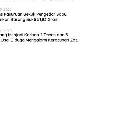
bunuhan dan Perampokan
30, 2025
es Pasuruan Bekuk Pengedar Sabu,
kan Barang Bukti 51,83 Gram
17, 2025
ang Menjadi Korban 2 Tewas dan 3
is,Usai Diduga Mengalami Keracunan Zat
a Ditempat Cucian Truk Tirta Abadi By Pass
n