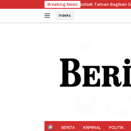
Langsung
Kapolsek Taman Bagikan Sembako kepada Warga, Aj
Breaking News
ke
konten
Indeks
H
BERITA
KRIMINAL
POLITIK