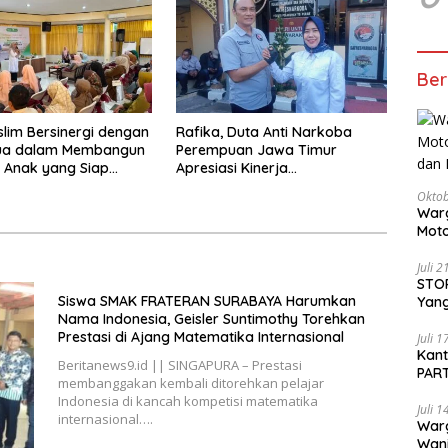
Malang
Ber
slim Bersinergi dengan
Rafika, Duta Anti Narkoba
ua dalam Membangun
Perempuan Jawa Timur
 Anak yang Siap
Apresiasi Kinerja
Tantangan Abad 21
Kasatnarkoba Polres
Oktob
Pelabuhan Tanjung Perak
Warg
Moto
Dita
Juli 
STOP
Siswa SMAK FRATERAN SURABAYA Harumkan
Yang
Nama Indonesia, Geisler Suntimothy Torehkan
Ters
Prestasi di Ajang Matematika Internasional
Beri
Juli 
Kan
Beritanews9.id || SINGAPURA – Prestasi
PART
membanggakan kembali ditorehkan pelajar
Sido
Indonesia di kancah kompetisi matematika
Juli 
internasional….
War
Wani