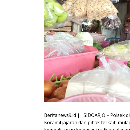
Beritanews9.id || SIDOARJO – Polsek d
Koramil jajaran dan pihak terkait, mula
kembali turun ke pasar tradisional m