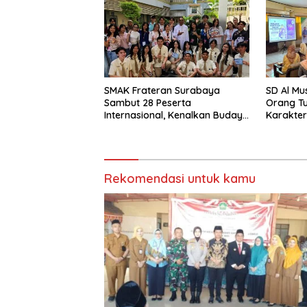
SMAK Frateran Surabaya
SD Al Mu
Sambut 28 Peserta
Orang T
Internasional, Kenalkan Budaya
Karakter
Lokal Lewat Ecoprint dan
Hadapi 
Kuliner Tradisional
Rekomendasi untuk kamu