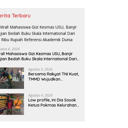
erita Terbaru
ustus 6, 2026
ral! Mahasiswa Gizi Kesmas USU, Banjir
jian Bedah Buku Skala International Dari
 Ribu Rupiah Referensi Akademik Dunia
Agustus 5, 2026
Bersama Rakyat TNI Kuat,
TMMD Wujudkan
Pemerataan
Pembangunan dan
Ketahanan Nasional di
Agustus 4, 2026
Daerah.
Low profile, Ini Dia Sosok
Ketua Pokmas Kelurahan
Serengan Yang Sibuk Saat
TMMD Sengkuyung Tahap
III TA. 2026