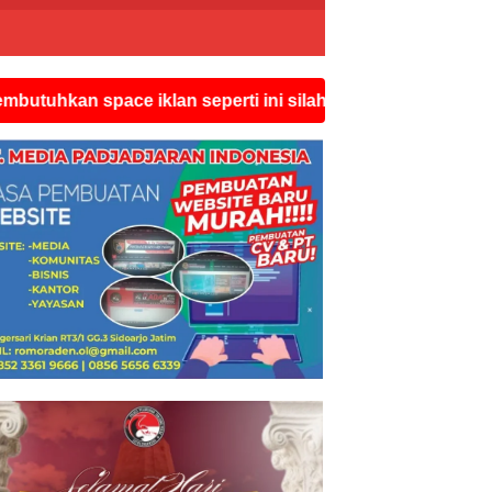
 space iklan seperti ini silahkan hubungi watsapp redak