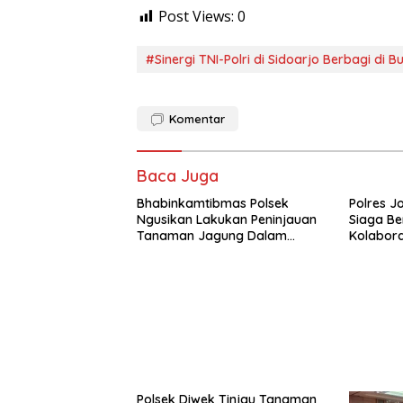
Post Views:
0
#Sinergi TNI-Polri di Sidoarjo Berbagi di Bu
Komentar
Baca Juga
Bhabinkamtibmas Polsek
Polres J
Ngusikan Lakukan Peninjauan
Siaga Be
Tanaman Jagung Dalam
Kolabora
Rangka Mendukung Ketahanan
dan Karh
Pangan
Polsek Diwek Tinjau Tanaman