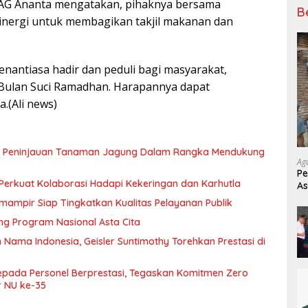
i AG Ananta mengatakan, pihaknya bersama
B
sinergi untuk membagikan takjil makanan dan
enantiasa hadir dan peduli bagi masyarakat,
m Bulan Suci Ramadhan. Harapannya dapat
.(Ali news)
n Peninjauan Tanaman Jagung Dalam Rangka Mendukung
Ag
P
Perkuat Kolaborasi Hadapi Kekeringan dan Karhutla
As
W
mampir Siap Tingkatkan Kualitas Pelayanan Publik
g Program Nasional Asta Cita
ma Indonesia, Geisler Suntimothy Torehkan Prestasi di
pada Personel Berprestasi, Tegaskan Komitmen Zero
 NU ke-35