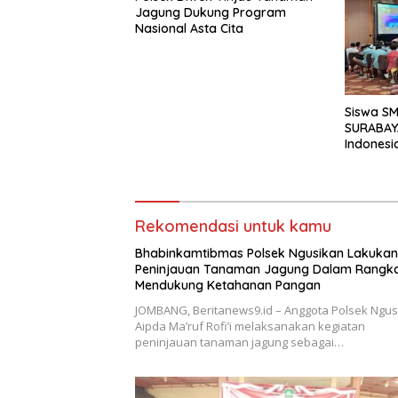
Jagung Dukung Program
Nasional Asta Cita
Siswa S
SURABAY
Indonesi
Torehkan
Matemati
Rekomendasi untuk kamu
Bhabinkamtibmas Polsek Ngusikan Lakukan
Peninjauan Tanaman Jagung Dalam Rangk
Mendukung Ketahanan Pangan
JOMBANG, Beritanews9.id – Anggota Polsek Ngus
Aipda Ma’ruf Rofi’i melaksanakan kegiatan
peninjauan tanaman jagung sebagai…