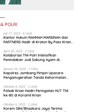
Bedah Buku Skala
International Dari 70 Ribu
Rupiah Referensi
Akademik Dunia
 & POLRI
Juli 17, 2025
4 Lihat
Kantor Hukum RAHMAH MARSINAH dan
PARTNERS Hadir di Kraton By Pass Krian
Sidoarjo
April 20, 2026
2 Lihat
Kolaborasi TNI-Polri Intensifkan
Penindakan Judi Sabung Ayam di
Jombang
Januari 26, 2026
2 Lihat
Kapolres Jombang Pimpin Upacara
Penganugerahan Tanda Kehormatan
Satyalancana Pengabdian bagi Personel
Polri
Oktober 8, 2025
2 Lihat
Polsek Krian Hadiri Peringatan HUT TNI
ke-80 di Koramil Krian
Oktober 6, 2025
2 Lihat
Korem 084/Bhaskara Jaya Terima