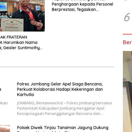
Penghargaan kepada Personel
Berprestasi, Tegaskan
6
Komitmen Zero Miras dan
Kesiapan Pengamanan
Muktamar NU ke-35
MAK FRATERAN
Ber
A Harumkan Nama
a, Geisler Suntimothy
 Prestasi di Ajang
ka Internasional
Polres Jombang Gelar Apel Siaga Bencana,
a
Perkuat Kolaborasi Hadapi Kekeringan dan
Karhutla
ikan
JOMBANG, Beritanews9.id – Polres Jombang bersama
Pemerintah Kabupaten Jombang menggelar Apel
Kesiapsiagaan Penanggulangan Bencana dan…
Polsek Diwek Tinjau Tanaman Jagung Dukung