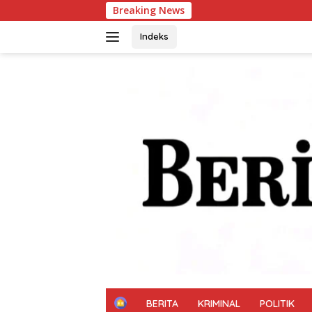
Langsung
Breaking News
Pegangan dan Sentuha
ke
konten
Indeks
H
BERITA
KRIMINAL
POLITIK