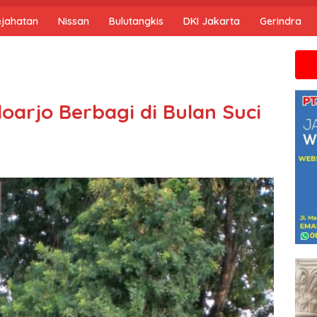
ejahatan
Nissan
Bulutangkis
DKI Jakarta
Gerindra
Jika anda m
idoarjo Berbagi di Bulan Suci