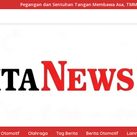
n Tangan Membawa Asa, TMMD Sengkuyung Tahap III TA. 202
Otomotif
Olahraga
Tag Berita
Berita Otomotif
Lain