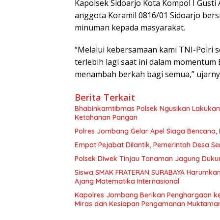
Kapolsek Sidoarjo Kota Kompol I Gust
anggota Koramil 0816/01 Sidoarjo ber
minuman kepada masyarakat.
“Melalui kebersamaan kami TNI-Polri s
terlebih lagi saat ini dalam momentu
menambah berkah bagi semua,” ujarnya
Berita Terkait
Bhabinkamtibmas Polsek Ngusikan Lakuka
Ketahanan Pangan
Polres Jombang Gelar Apel Siaga Bencana, 
Empat Pejabat Dilantik, Pemerintah Desa Se
Polsek Diwek Tinjau Tanaman Jagung Dukun
Siswa SMAK FRATERAN SURABAYA Harumkan Na
Ajang Matematika Internasional
Kapolres Jombang Berikan Penghargaan ke
Miras dan Kesiapan Pengamanan Muktamar