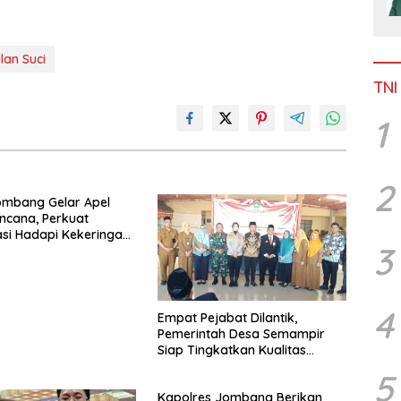
lan Suci
TNI
1
2
ombang Gelar Apel
ncana, Perkuat
si Hadapi Kekeringan
3
utla
4
Empat Pejabat Dilantik,
Pemerintah Desa Semampir
Siap Tingkatkan Kualitas
Pelayanan Publik
5
Kapolres Jombang Berikan