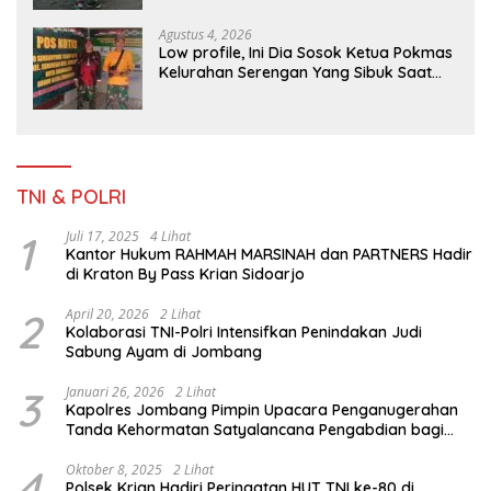
Agustus 4, 2026
Low profile, Ini Dia Sosok Ketua Pokmas
Kelurahan Serengan Yang Sibuk Saat
TMMD Sengkuyung Tahap III TA. 2026
TNI & POLRI
1
Juli 17, 2025
4 Lihat
Kantor Hukum RAHMAH MARSINAH dan PARTNERS Hadir
di Kraton By Pass Krian Sidoarjo
2
April 20, 2026
2 Lihat
Kolaborasi TNI-Polri Intensifkan Penindakan Judi
Sabung Ayam di Jombang
3
Januari 26, 2026
2 Lihat
Kapolres Jombang Pimpin Upacara Penganugerahan
Tanda Kehormatan Satyalancana Pengabdian bagi
Personel Polri
4
Oktober 8, 2025
2 Lihat
Polsek Krian Hadiri Peringatan HUT TNI ke-80 di