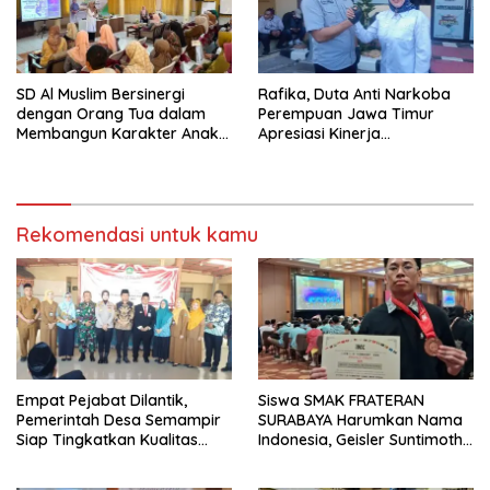
SD Al Muslim Bersinergi
Rafika, Duta Anti Narkoba
dengan Orang Tua dalam
Perempuan Jawa Timur
Membangun Karakter Anak
Apresiasi Kinerja
yang Siap Hadapi Tantangan
Kasatnarkoba Polres
Abad 21
Pelabuhan Tanjung Perak
Rekomendasi untuk kamu
Empat Pejabat Dilantik,
Siswa SMAK FRATERAN
Pemerintah Desa Semampir
SURABAYA Harumkan Nama
Siap Tingkatkan Kualitas
Indonesia, Geisler Suntimothy
Pelayanan Publik
Torehkan Prestasi di Ajang
Matematika Internasional