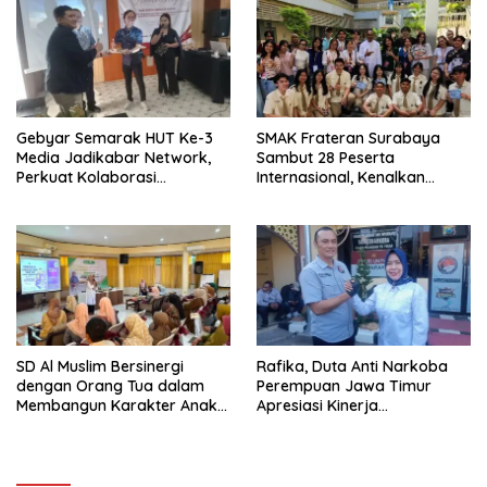
Gebyar Semarak HUT Ke-3
SMAK Frateran Surabaya
Media Jadikabar Network,
Sambut 28 Peserta
Perkuat Kolaborasi
Internasional, Kenalkan
Wujudkan Jurnalisme
Budaya Lokal Lewat Ecoprint
Berkualitas dan Dukung
dan Kuliner Tradisional
Pariwisata Kota Malang
SD Al Muslim Bersinergi
Rafika, Duta Anti Narkoba
dengan Orang Tua dalam
Perempuan Jawa Timur
Membangun Karakter Anak
Apresiasi Kinerja
yang Siap Hadapi Tantangan
Kasatnarkoba Polres
Abad 21
Pelabuhan Tanjung Perak