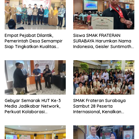
Empat Pejabat Dilantik,
Siswa SMAK FRATERAN
Pemerintah Desa Semampir
SURABAYA Harumkan Nama
Siap Tingkatkan Kualitas
Indonesia, Geisler Suntimothy
Pelayanan Publik
Torehkan Prestasi di Ajang
Matematika Internasional
Gebyar Semarak HUT Ke-3
SMAK Frateran Surabaya
Media Jadikabar Network,
Sambut 28 Peserta
Perkuat Kolaborasi
Internasional, Kenalkan
Wujudkan Jurnalisme
Budaya Lokal Lewat Ecoprint
Berkualitas dan Dukung
dan Kuliner Tradisional
Pariwisata Kota Malang