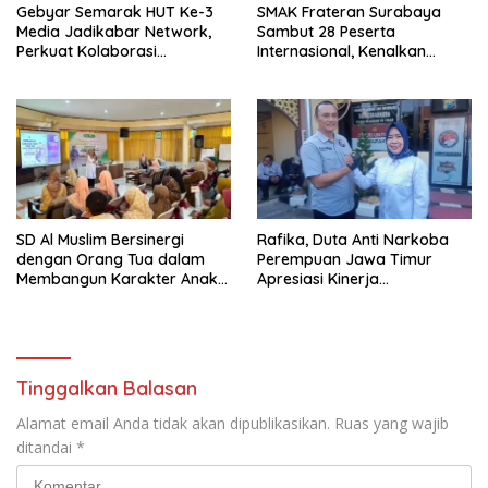
Gebyar Semarak HUT Ke-3
SMAK Frateran Surabaya
Media Jadikabar Network,
Sambut 28 Peserta
Perkuat Kolaborasi
Internasional, Kenalkan
Wujudkan Jurnalisme
Budaya Lokal Lewat Ecoprint
Berkualitas dan Dukung
dan Kuliner Tradisional
Pariwisata Kota Malang
SD Al Muslim Bersinergi
Rafika, Duta Anti Narkoba
dengan Orang Tua dalam
Perempuan Jawa Timur
Membangun Karakter Anak
Apresiasi Kinerja
yang Siap Hadapi Tantangan
Kasatnarkoba Polres
Abad 21
Pelabuhan Tanjung Perak
Tinggalkan Balasan
Alamat email Anda tidak akan dipublikasikan.
Ruas yang wajib
ditandai
*