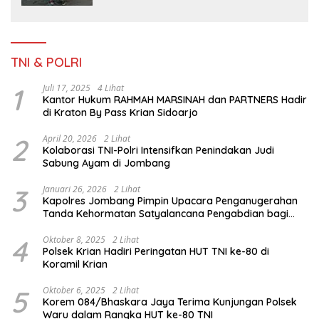
TNI & POLRI
1
Juli 17, 2025
4 Lihat
Kantor Hukum RAHMAH MARSINAH dan PARTNERS Hadir
di Kraton By Pass Krian Sidoarjo
2
April 20, 2026
2 Lihat
Kolaborasi TNI-Polri Intensifkan Penindakan Judi
Sabung Ayam di Jombang
3
Januari 26, 2026
2 Lihat
Kapolres Jombang Pimpin Upacara Penganugerahan
Tanda Kehormatan Satyalancana Pengabdian bagi
Personel Polri
4
Oktober 8, 2025
2 Lihat
Polsek Krian Hadiri Peringatan HUT TNI ke-80 di
Koramil Krian
5
Oktober 6, 2025
2 Lihat
Korem 084/Bhaskara Jaya Terima Kunjungan Polsek
Waru dalam Rangka HUT ke-80 TNI