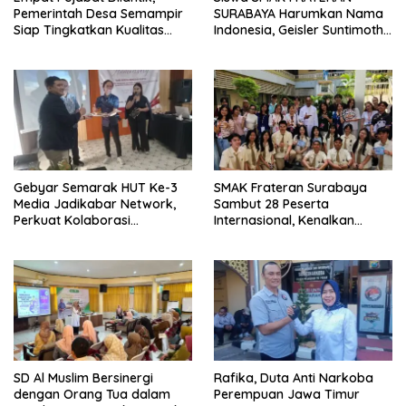
Pemerintah Desa Semampir
SURABAYA Harumkan Nama
Siap Tingkatkan Kualitas
Indonesia, Geisler Suntimothy
Pelayanan Publik
Torehkan Prestasi di Ajang
Matematika Internasional
Gebyar Semarak HUT Ke-3
SMAK Frateran Surabaya
Media Jadikabar Network,
Sambut 28 Peserta
Perkuat Kolaborasi
Internasional, Kenalkan
Wujudkan Jurnalisme
Budaya Lokal Lewat Ecoprint
Berkualitas dan Dukung
dan Kuliner Tradisional
Pariwisata Kota Malang
SD Al Muslim Bersinergi
Rafika, Duta Anti Narkoba
dengan Orang Tua dalam
Perempuan Jawa Timur