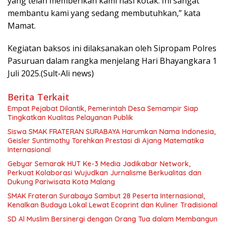
yang telah memberikan kami nasi kotak. Ini sangat
membantu kami yang sedang membutuhkan,” kata
Mamat.
Kegiatan baksos ini dilaksanakan oleh Sipropam Polres
Pasuruan dalam rangka menjelang Hari Bhayangkara 1
Juli 2025.(Sult-Ali news)
Berita Terkait
Empat Pejabat Dilantik, Pemerintah Desa Semampir Siap
Tingkatkan Kualitas Pelayanan Publik
Siswa SMAK FRATERAN SURABAYA Harumkan Nama Indonesia,
Geisler Suntimothy Torehkan Prestasi di Ajang Matematika
Internasional
Gebyar Semarak HUT Ke-3 Media Jadikabar Network,
Perkuat Kolaborasi Wujudkan Jurnalisme Berkualitas dan
Dukung Pariwisata Kota Malang
SMAK Frateran Surabaya Sambut 28 Peserta Internasional,
Kenalkan Budaya Lokal Lewat Ecoprint dan Kuliner Tradisional
SD Al Muslim Bersinergi dengan Orang Tua dalam Membangun