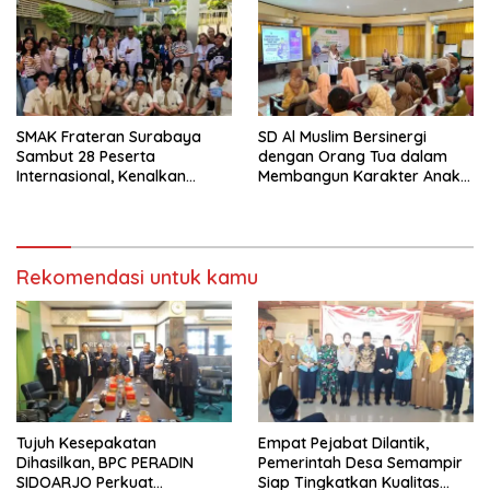
Pariwisata Kota Malang
SMAK Frateran Surabaya
SD Al Muslim Bersinergi
Sambut 28 Peserta
dengan Orang Tua dalam
Internasional, Kenalkan
Membangun Karakter Anak
Budaya Lokal Lewat Ecoprint
yang Siap Hadapi Tantangan
dan Kuliner Tradisional
Abad 21
Rekomendasi untuk kamu
Tujuh Kesepakatan
Empat Pejabat Dilantik,
Dihasilkan, BPC PERADIN
Pemerintah Desa Semampir
SIDOARJO Perkuat
Siap Tingkatkan Kualitas