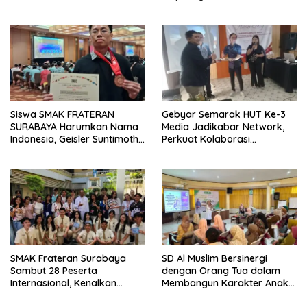
Kolaborasi dengan DPRD
Pelayanan Publik
Siswa SMAK FRATERAN
Gebyar Semarak HUT Ke-3
SURABAYA Harumkan Nama
Media Jadikabar Network,
Indonesia, Geisler Suntimothy
Perkuat Kolaborasi
Torehkan Prestasi di Ajang
Wujudkan Jurnalisme
Matematika Internasional
Berkualitas dan Dukung
Pariwisata Kota Malang
SMAK Frateran Surabaya
SD Al Muslim Bersinergi
Sambut 28 Peserta
dengan Orang Tua dalam
Internasional, Kenalkan
Membangun Karakter Anak
Budaya Lokal Lewat Ecoprint
yang Siap Hadapi Tantangan