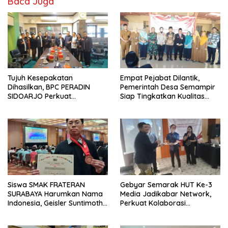
Baca Juga
Tujuh Kesepakatan
Empat Pejabat Dilantik,
Dihasilkan, BPC PERADIN
Pemerintah Desa Semampir
SIDOARJO Perkuat
Siap Tingkatkan Kualitas
Kolaborasi dengan DPRD
Pelayanan Publik
Siswa SMAK FRATERAN
Gebyar Semarak HUT Ke-3
SURABAYA Harumkan Nama
Media Jadikabar Network,
Indonesia, Geisler Suntimothy
Perkuat Kolaborasi
Torehkan Prestasi di Ajang
Wujudkan Jurnalisme
Matematika Internasional
Berkualitas dan Dukung