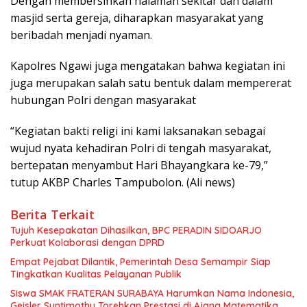
Dengan membersihkan halaman sekitar dan dalam
masjid serta gereja, diharapkan masyarakat yang
beribadah menjadi nyaman.
Kapolres Ngawi juga mengatakan bahwa kegiatan ini
juga merupakan salah satu bentuk dalam mempererat
hubungan Polri dengan masyarakat
“Kegiatan bakti religi ini kami laksanakan sebagai
wujud nyata kehadiran Polri di tengah masyarakat,
bertepatan menyambut Hari Bhayangkara ke-79,”
tutup AKBP Charles Tampubolon. (Ali news)
Berita Terkait
Tujuh Kesepakatan Dihasilkan, BPC PERADIN SIDOARJO
Perkuat Kolaborasi dengan DPRD
Empat Pejabat Dilantik, Pemerintah Desa Semampir Siap
Tingkatkan Kualitas Pelayanan Publik
Siswa SMAK FRATERAN SURABAYA Harumkan Nama Indonesia,
Geisler Suntimothy Torehkan Prestasi di Ajang Matematika