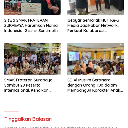
Siswa SMAK FRATERAN
Gebyar Semarak HUT Ke-3
SURABAYA Harumkan Nama
Media Jadikabar Network,
Indonesia, Geisler Suntimothy
Perkuat Kolaborasi
Torehkan Prestasi di Ajang
Wujudkan Jurnalisme
Matematika Internasional
Berkualitas dan Dukung
Pariwisata Kota Malang
SMAK Frateran Surabaya
SD Al Muslim Bersinergi
Sambut 28 Peserta
dengan Orang Tua dalam
Internasional, Kenalkan
Membangun Karakter Anak
Budaya Lokal Lewat Ecoprint
yang Siap Hadapi Tantangan
dan Kuliner Tradisional
Abad 21
Tinggalkan Balasan