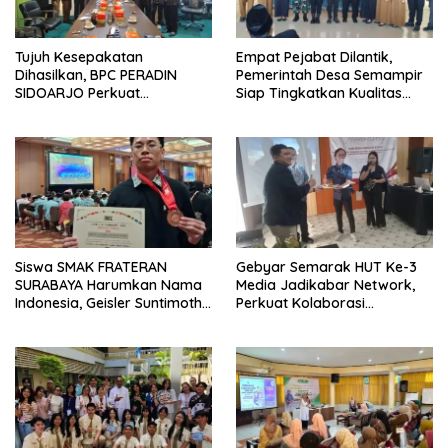
Tujuh Kesepakatan
Empat Pejabat Dilantik,
Dihasilkan, BPC PERADIN
Pemerintah Desa Semampir
SIDOARJO Perkuat
Siap Tingkatkan Kualitas
Kolaborasi dengan DPRD
Pelayanan Publik
Siswa SMAK FRATERAN
Gebyar Semarak HUT Ke-3
SURABAYA Harumkan Nama
Media Jadikabar Network,
Indonesia, Geisler Suntimothy
Perkuat Kolaborasi
Torehkan Prestasi di Ajang
Wujudkan Jurnalisme
Matematika Internasional
Berkualitas dan Dukung
Pariwisata Kota Malang