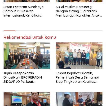
SMAK Frateran Surabaya
SD Al Muslim Bersinergi
Sambut 28 Peserta
dengan Orang Tua dalam
Internasional, Kenalkan
Membangun Karakter Anak
Budaya Lokal Lewat Ecoprint
yang Siap Hadapi Tantangan
dan Kuliner Tradisional
Abad 21
Rekomendasi untuk kamu
Tujuh Kesepakatan
Empat Pejabat Dilantik,
Dihasilkan, BPC PERADIN
Pemerintah Desa Semampir
SIDOARJO Perkuat
Siap Tingkatkan Kualitas
Kolaborasi dengan DPRD
Pelayanan Publik