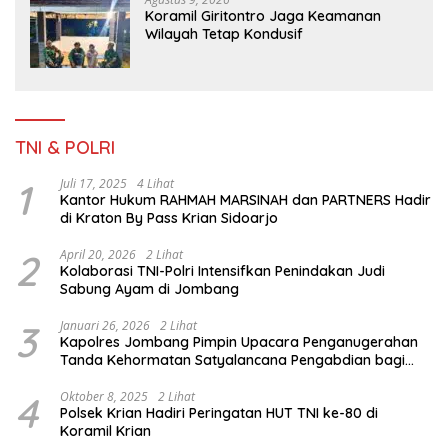
Koramil Giritontro Jaga Keamanan
Wilayah Tetap Kondusif
TNI & POLRI
1
Juli 17, 2025
4 Lihat
Kantor Hukum RAHMAH MARSINAH dan PARTNERS Hadir
di Kraton By Pass Krian Sidoarjo
2
April 20, 2026
2 Lihat
Kolaborasi TNI-Polri Intensifkan Penindakan Judi
Sabung Ayam di Jombang
3
Januari 26, 2026
2 Lihat
Kapolres Jombang Pimpin Upacara Penganugerahan
Tanda Kehormatan Satyalancana Pengabdian bagi
Personel Polri
4
Oktober 8, 2025
2 Lihat
Polsek Krian Hadiri Peringatan HUT TNI ke-80 di
Koramil Krian