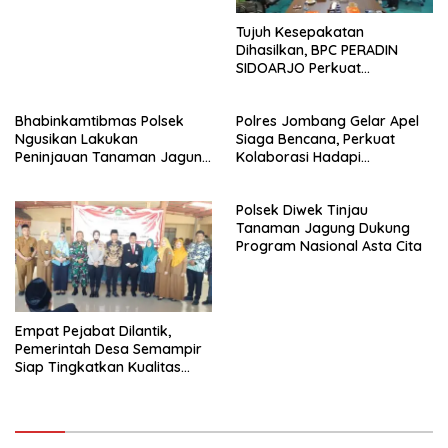
Ketahanan Pangan
Tujuh Kesepakatan
Dihasilkan, BPC PERADIN
SIDOARJO Perkuat
Kolaborasi dengan DPRD
Bhabinkamtibmas Polsek
Polres Jombang Gelar Apel
Ngusikan Lakukan
Siaga Bencana, Perkuat
Peninjauan Tanaman Jagung
Kolaborasi Hadapi
Dalam Rangka Mendukung
Kekeringan dan Karhutla
Ketahanan Pangan
Polsek Diwek Tinjau
Tanaman Jagung Dukung
Program Nasional Asta Cita
Empat Pejabat Dilantik,
Pemerintah Desa Semampir
Siap Tingkatkan Kualitas
Pelayanan Publik