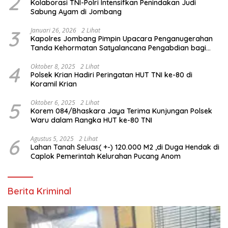
2
Kolaborasi TNI-Polri Intensifkan Penindakan Judi
Sabung Ayam di Jombang
3
Januari 26, 2026
2 Lihat
Kapolres Jombang Pimpin Upacara Penganugerahan
Tanda Kehormatan Satyalancana Pengabdian bagi
Personel Polri
4
Oktober 8, 2025
2 Lihat
Polsek Krian Hadiri Peringatan HUT TNI ke-80 di
Koramil Krian
5
Oktober 6, 2025
2 Lihat
Korem 084/Bhaskara Jaya Terima Kunjungan Polsek
Waru dalam Rangka HUT ke-80 TNI
6
Agustus 5, 2025
2 Lihat
Lahan Tanah Seluas( +-) 120.000 M2 ,di Duga Hendak di
Caplok Pemerintah Kelurahan Pucang Anom
Berita Kriminal