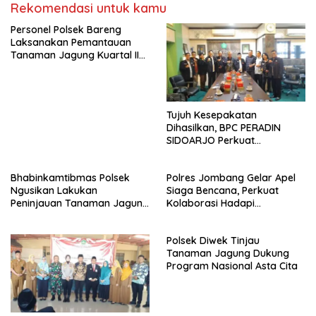
Rekomendasi untuk kamu
Personel Polsek Bareng
Laksanakan Pemantauan
Tanaman Jagung Kuartal II
Tahun 2026 dalam
Mendukung Program
Ketahanan Pangan
Tujuh Kesepakatan
Dihasilkan, BPC PERADIN
SIDOARJO Perkuat
Kolaborasi dengan DPRD
Bhabinkamtibmas Polsek
Polres Jombang Gelar Apel
Ngusikan Lakukan
Siaga Bencana, Perkuat
Peninjauan Tanaman Jagung
Kolaborasi Hadapi
Dalam Rangka Mendukung
Kekeringan dan Karhutla
Ketahanan Pangan
Polsek Diwek Tinjau
Tanaman Jagung Dukung
Program Nasional Asta Cita