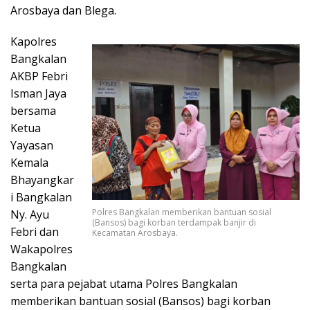
Arosbaya dan Blega.
Kapolres
Bangkalan
AKBP Febri
Isman Jaya
bersama
Ketua
Yayasan
Kemala
Bhayangkar
i Bangkalan
Polres Bangkalan memberikan bantuan sosial
Ny. Ayu
(Bansos) bagi korban terdampak banjir di
Febri dan
Kecamatan Arosbaya.
Wakapolres
Bangkalan
serta para pejabat utama Polres Bangkalan
memberikan bantuan sosial (Bansos) bagi korban