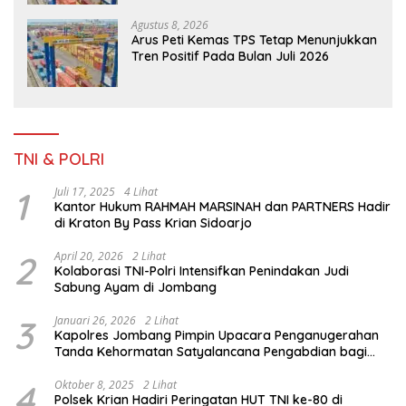
Agustus 8, 2026
Arus Peti Kemas TPS Tetap Menunjukkan
Tren Positif Pada Bulan Juli 2026
TNI & POLRI
1
Juli 17, 2025
4 Lihat
Kantor Hukum RAHMAH MARSINAH dan PARTNERS Hadir
di Kraton By Pass Krian Sidoarjo
2
April 20, 2026
2 Lihat
Kolaborasi TNI-Polri Intensifkan Penindakan Judi
Sabung Ayam di Jombang
3
Januari 26, 2026
2 Lihat
Kapolres Jombang Pimpin Upacara Penganugerahan
Tanda Kehormatan Satyalancana Pengabdian bagi
Personel Polri
4
Oktober 8, 2025
2 Lihat
Polsek Krian Hadiri Peringatan HUT TNI ke-80 di