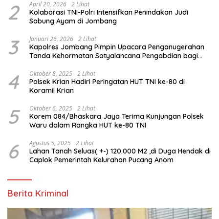
2
April 20, 2026
2 Lihat
Kolaborasi TNI-Polri Intensifkan Penindakan Judi
Sabung Ayam di Jombang
3
Januari 26, 2026
2 Lihat
Kapolres Jombang Pimpin Upacara Penganugerahan
Tanda Kehormatan Satyalancana Pengabdian bagi
Personel Polri
4
Oktober 8, 2025
2 Lihat
Polsek Krian Hadiri Peringatan HUT TNI ke-80 di
Koramil Krian
5
Oktober 6, 2025
2 Lihat
Korem 084/Bhaskara Jaya Terima Kunjungan Polsek
Waru dalam Rangka HUT ke-80 TNI
6
Agustus 5, 2025
2 Lihat
Lahan Tanah Seluas( +-) 120.000 M2 ,di Duga Hendak di
Caplok Pemerintah Kelurahan Pucang Anom
Berita Kriminal