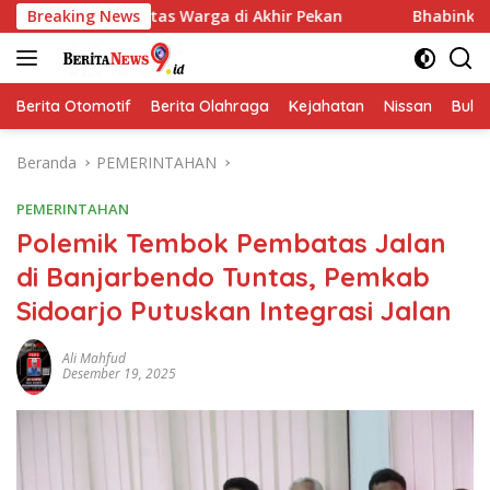
Langsung
itas Warga di Akhir Pekan
Breaking News
Bhabinkamtibmas Blarang R
ke
konten
Berita Otomotif
Berita Olahraga
Kejahatan
Nissan
Bulut
Beranda
PEMERINTAHAN
PEMERINTAHAN
Polemik Tembok Pembatas Jalan
di Banjarbendo Tuntas, Pemkab
Sidoarjo Putuskan Integrasi Jalan
Ali Mahfud
Desember 19, 2025