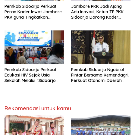
Pemkab Sidoarjo Perkuat
Jambore PKK Jadi Ajang
Peran Kader lewat Jambore
Adu Inovasi, Ketua TP PKK
PKK guna Tingkatkan
Sidoarjo Dorong Kader
Pelayanan Masyarakat
Perkuat Peran di Tengah
Masyarakat
Pemkab Sidoarjo Perkuat
Pemkab Sidoarjo Ngobrol
Edukasi HIV Sejak Usia
Pintar Bersama Kemendagri,
Sekolah Melalui “Sidoarjo
Perkuat Otonomi Daerah
Youth Safeguard 2026”
dan Tata Kelola Keuangan
Rekomendasi untuk kamu