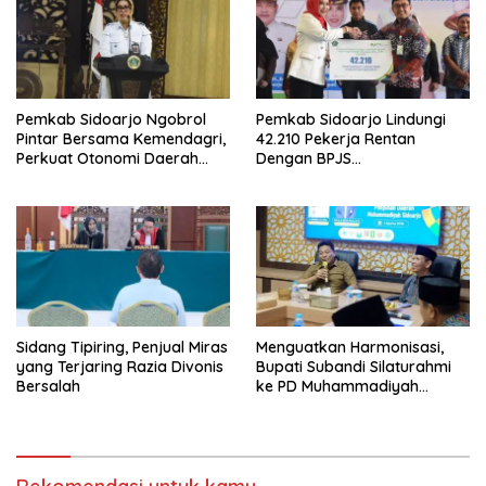
Pemkab Sidoarjo Ngobrol
Pemkab Sidoarjo Lindungi
Pintar Bersama Kemendagri,
42.210 Pekerja Rentan
Perkuat Otonomi Daerah
Dengan BPJS
dan Tata Kelola Keuangan
Ketenagakerjaan,Anggaran
Rp4,5 Miliar dari DBHCHT,
Wabup Mimik: “Bangun
Manusia Juga Bagian dari
Pembangunan”
Sidang Tipiring, Penjual Miras
Menguatkan Harmonisasi,
yang Terjaring Razia Divonis
Bupati Subandi Silaturahmi
Bersalah
ke PD Muhammadiyah
Sidoarjo