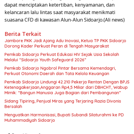
dapat menciptakan ketertiban, kenyamanan, dan
kelancaran lalu lintas saat masyarakat menikmati
suasana CFD di kawasan Alun-Alun Sidoarjo.(Ali news)
Berita Terkait
Jambore PKK Jadi Ajang Adu Inovasi, Ketua TP PKK Sidoarjo
Dorong Kader Perkuat Peran di Tengah Masyarakat
Pemkab Sidoarjo Perkuat Edukasi HIV Sejak Usia Sekolah
Melalui “Sidoarjo Youth Safeguard 2026”
Pemkab Sidoarjo Ngobrol Pintar Bersama Kemendagri,
Perkuat Otonomi Daerah dan Tata Kelola Keuangan
Pemkab Sidoarjo Lindungi 42.210 Pekerja Rentan Dengan BPJS
Ketenagakerjaan,Anggaran Rp4,5 Miliar dari DBHCHT, Wabup
Mimik: “Bangun Manusia Juga Bagian dari Pembangunan”
Sidang Tipiring, Penjual Miras yang Terjaring Razia Divonis
Bersalah
Menguatkan Harmonisasi, Bupati Subandi Silaturahmi ke PD
Muhammadiyah Sidoarjo