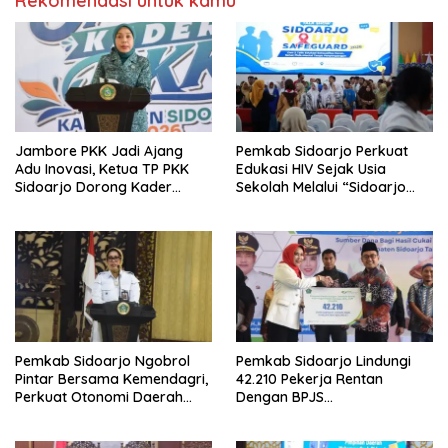
Rekomendasi untuk kamu
Jambore PKK Jadi Ajang
Pemkab Sidoarjo Perkuat
Adu Inovasi, Ketua TP PKK
Edukasi HIV Sejak Usia
Sidoarjo Dorong Kader
Sekolah Melalui “Sidoarjo
Perkuat Peran di Tengah
Youth Safeguard 2026”
Masyarakat
Pemkab Sidoarjo Ngobrol
Pemkab Sidoarjo Lindungi
Pintar Bersama Kemendagri,
42.210 Pekerja Rentan
Perkuat Otonomi Daerah
Dengan BPJS
dan Tata Kelola Keuangan
Ketenagakerjaan,Anggaran
Rp4,5 Miliar dari DBHCHT,