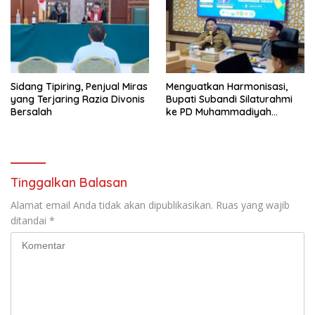
Wabup Mimik: “Bangun
Manusia Juga Bagian dari
Pembangunan”
Sidang Tipiring, Penjual Miras
Menguatkan Harmonisasi,
yang Terjaring Razia Divonis
Bupati Subandi Silaturahmi
Bersalah
ke PD Muhammadiyah
Sidoarjo
Tinggalkan Balasan
Alamat email Anda tidak akan dipublikasikan.
Ruas yang wajib
ditandai
*