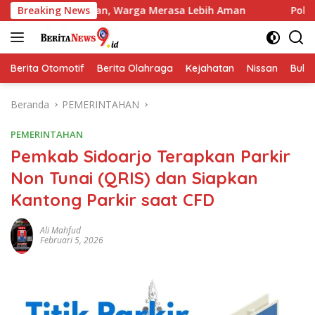
Langsung
okoan, Warga Merasa Lebih Aman
Breaking News
Polres Jombang Gelar A
ke
konten
Berita Otomotif
Berita Olahraga
Kejahatan
Nissan
Bulut
Beranda
PEMERINTAHAN
PEMERINTAHAN
Pemkab Sidoarjo Terapkan Parkir
Non Tunai (QRIS) dan Siapkan
Kantong Parkir saat CFD
Ali Mahfud
Februari 5, 2026