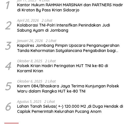
1
Juli 17, 2025
4 Lihat
Kantor Hukum RAHMAH MARSINAH dan PARTNERS Hadir
di Kraton By Pass Krian Sidoarjo
2
April 20, 2026
2 Lihat
Kolaborasi TNI-Polri Intensifkan Penindakan Judi
Sabung Ayam di Jombang
3
Januari 26, 2026
2 Lihat
Kapolres Jombang Pimpin Upacara Penganugerahan
Tanda Kehormatan Satyalancana Pengabdian bagi
Personel Polri
4
Oktober 8, 2025
2 Lihat
Polsek Krian Hadiri Peringatan HUT TNI ke-80 di
Koramil Krian
5
Oktober 6, 2025
2 Lihat
Korem 084/Bhaskara Jaya Terima Kunjungan Polsek
Waru dalam Rangka HUT ke-80 TNI
6
Agustus 5, 2025
2 Lihat
Lahan Tanah Seluas( +-) 120.000 M2 ,di Duga Hendak di
Caplok Pemerintah Kelurahan Pucang Anom