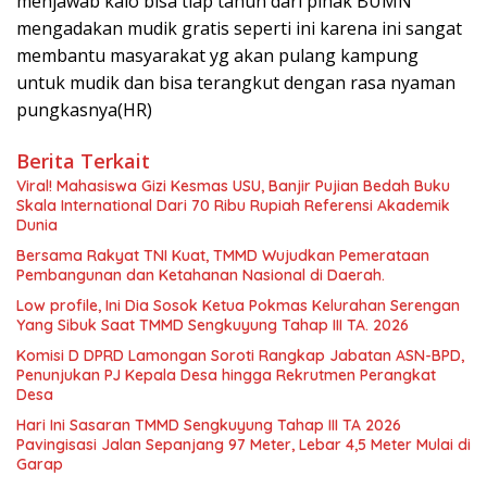
menjawab kalo bisa tiap tahun dari pihak BUMN
mengadakan mudik gratis seperti ini karena ini sangat
membantu masyarakat yg akan pulang kampung
untuk mudik dan bisa terangkut dengan rasa nyaman
pungkasnya(HR)
Berita Terkait
Viral! Mahasiswa Gizi Kesmas USU, Banjir Pujian Bedah Buku
Skala International Dari 70 Ribu Rupiah Referensi Akademik
Dunia
Bersama Rakyat TNI Kuat, TMMD Wujudkan Pemerataan
Pembangunan dan Ketahanan Nasional di Daerah.
Low profile, Ini Dia Sosok Ketua Pokmas Kelurahan Serengan
Yang Sibuk Saat TMMD Sengkuyung Tahap III TA. 2026
Komisi D DPRD Lamongan Soroti Rangkap Jabatan ASN-BPD,
Penunjukan PJ Kepala Desa hingga Rekrutmen Perangkat
Desa
Hari Ini Sasaran TMMD Sengkuyung Tahap III TA 2026
Pavingisasi Jalan Sepanjang 97 Meter, Lebar 4,5 Meter Mulai di
Garap