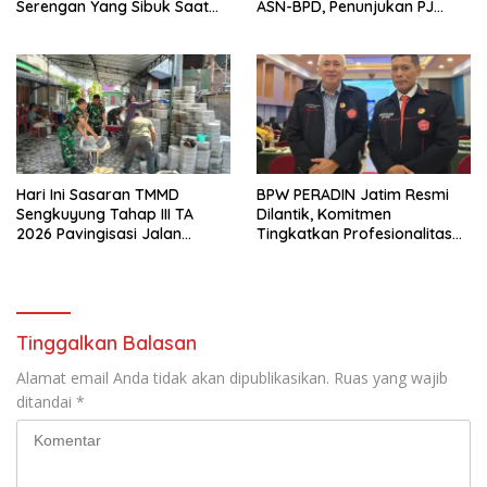
Serengan Yang Sibuk Saat
ASN-BPD, Penunjukan PJ
TMMD Sengkuyung Tahap III
Kepala Desa hingga
TA. 2026
Rekrutmen Perangkat Desa
Hari Ini Sasaran TMMD
BPW PERADIN Jatim Resmi
Sengkuyung Tahap III TA
Dilantik, Komitmen
2026 Pavingisasi Jalan
Tingkatkan Profesionalitas
Sepanjang 97 Meter, Lebar
dan Integritas Advokat
4,5 Meter Mulai di Garap
Tinggalkan Balasan
Alamat email Anda tidak akan dipublikasikan.
Ruas yang wajib
ditandai
*