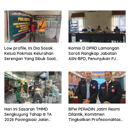
70 Ribu Rupiah Referensi
dan Ketahanan Nasional di
Akademik Dunia
Daerah.
Low profile, Ini Dia Sosok
Komisi D DPRD Lamongan
Ketua Pokmas Kelurahan
Soroti Rangkap Jabatan
Serengan Yang Sibuk Saat
ASN-BPD, Penunjukan PJ
TMMD Sengkuyung Tahap III
Kepala Desa hingga
TA. 2026
Rekrutmen Perangkat Desa
Hari Ini Sasaran TMMD
BPW PERADIN Jatim Resmi
Sengkuyung Tahap III TA
Dilantik, Komitmen
2026 Pavingisasi Jalan
Tingkatkan Profesionalitas
Sepanjang 97 Meter, Lebar
dan Integritas Advokat
4,5 Meter Mulai di Garap