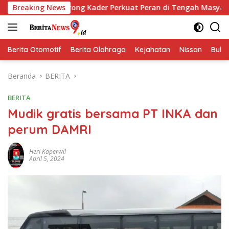
Langsung
Dorong Kader Perkuat Peran di Tengah Masyarakat
Breaking News
Pemka
ke
konten
Berita Otomotif
Berita Olahraga
Kejahatan
Nissan
Bulut
Beranda
BERITA
BERITA
Mudik gratis bersama PT INKA dan
perum DAMRI
Heri Kaperwil
April 5, 2024