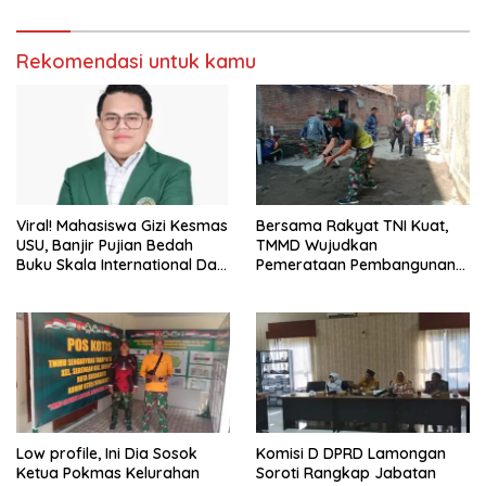
Rekomendasi untuk kamu
Viral! Mahasiswa Gizi Kesmas
Bersama Rakyat TNI Kuat,
USU, Banjir Pujian Bedah
TMMD Wujudkan
Buku Skala International Dari
Pemerataan Pembangunan
70 Ribu Rupiah Referensi
dan Ketahanan Nasional di
Akademik Dunia
Daerah.
Low profile, Ini Dia Sosok
Komisi D DPRD Lamongan
Ketua Pokmas Kelurahan
Soroti Rangkap Jabatan