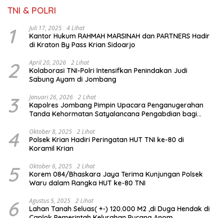
TNI & POLRI
1
Juli 17, 2025
4 Lihat
Kantor Hukum RAHMAH MARSINAH dan PARTNERS Hadir
di Kraton By Pass Krian Sidoarjo
2
April 20, 2026
2 Lihat
Kolaborasi TNI-Polri Intensifkan Penindakan Judi
Sabung Ayam di Jombang
3
Januari 26, 2026
2 Lihat
Kapolres Jombang Pimpin Upacara Penganugerahan
Tanda Kehormatan Satyalancana Pengabdian bagi
Personel Polri
4
Oktober 8, 2025
2 Lihat
Polsek Krian Hadiri Peringatan HUT TNI ke-80 di
Koramil Krian
5
Oktober 6, 2025
2 Lihat
Korem 084/Bhaskara Jaya Terima Kunjungan Polsek
Waru dalam Rangka HUT ke-80 TNI
6
Agustus 5, 2025
2 Lihat
Lahan Tanah Seluas( +-) 120.000 M2 ,di Duga Hendak di
Caplok Pemerintah Kelurahan Pucang Anom