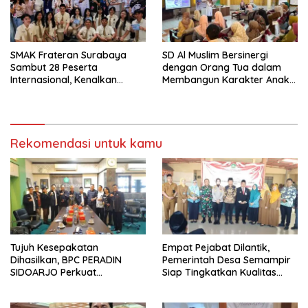
SMAK Frateran Surabaya
SD Al Muslim Bersinergi
Sambut 28 Peserta
dengan Orang Tua dalam
Internasional, Kenalkan
Membangun Karakter Anak
Budaya Lokal Lewat Ecoprint
yang Siap Hadapi Tantangan
dan Kuliner Tradisional
Abad 21
Rekomendasi untuk kamu
Tujuh Kesepakatan
Empat Pejabat Dilantik,
Dihasilkan, BPC PERADIN
Pemerintah Desa Semampir
SIDOARJO Perkuat
Siap Tingkatkan Kualitas
Kolaborasi dengan DPRD
Pelayanan Publik