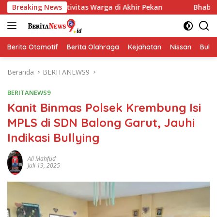
Langsung
ktivitas Warga di Akhir Pekan
Breaking News
Bhabinkamtibmas Blara
ke
konten
Berita Otomotif
Berita Olahraga
Kejahatan
Nissan
Bulut
Beranda
BERITANEWS9
BERITANEWS9
Kanit Binmas Polsek Krembung Isi
MPLS di SDN Balong Garut, Jauhi
Indikasi Bullying
Ali Mahfud
Juli 19, 2025