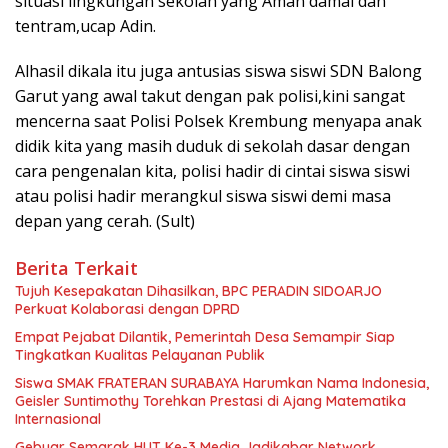
situasi lingkungan sekolah yang Aman damai dan
tentram,ucap Adin.
Alhasil dikala itu juga antusias siswa siswi SDN Balong
Garut yang awal takut dengan pak polisi,kini sangat
mencerna saat Polisi Polsek Krembung menyapa anak
didik kita yang masih duduk di sekolah dasar dengan
cara pengenalan kita, polisi hadir di cintai siswa siswi
atau polisi hadir merangkul siswa siswi demi masa
depan yang cerah. (Sult)
Berita Terkait
Tujuh Kesepakatan Dihasilkan, BPC PERADIN SIDOARJO
Perkuat Kolaborasi dengan DPRD
Empat Pejabat Dilantik, Pemerintah Desa Semampir Siap
Tingkatkan Kualitas Pelayanan Publik
Siswa SMAK FRATERAN SURABAYA Harumkan Nama Indonesia,
Geisler Suntimothy Torehkan Prestasi di Ajang Matematika
Internasional
Gebyar Semarak HUT Ke-3 Media Jadikabar Network,