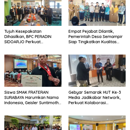
Tujuh Kesepakatan
Empat Pejabat Dilantik,
Dihasilkan, BPC PERADIN
Pemerintah Desa Semampir
SIDOARJO Perkuat
Siap Tingkatkan Kualitas
Kolaborasi dengan DPRD
Pelayanan Publik
Siswa SMAK FRATERAN
Gebyar Semarak HUT Ke-3
SURABAYA Harumkan Nama
Media Jadikabar Network,
Indonesia, Geisler Suntimothy
Perkuat Kolaborasi
Torehkan Prestasi di Ajang
Wujudkan Jurnalisme
Matematika Internasional
Berkualitas dan Dukung
Pariwisata Kota Malang