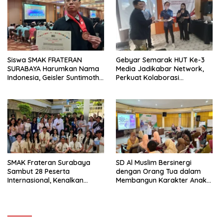
Siswa SMAK FRATERAN
Gebyar Semarak HUT Ke-3
SURABAYA Harumkan Nama
Media Jadikabar Network,
Indonesia, Geisler Suntimothy
Perkuat Kolaborasi
Torehkan Prestasi di Ajang
Wujudkan Jurnalisme
Matematika Internasional
Berkualitas dan Dukung
Pariwisata Kota Malang
SMAK Frateran Surabaya
SD Al Muslim Bersinergi
Sambut 28 Peserta
dengan Orang Tua dalam
Internasional, Kenalkan
Membangun Karakter Anak
Budaya Lokal Lewat Ecoprint
yang Siap Hadapi Tantangan
dan Kuliner Tradisional
Abad 21