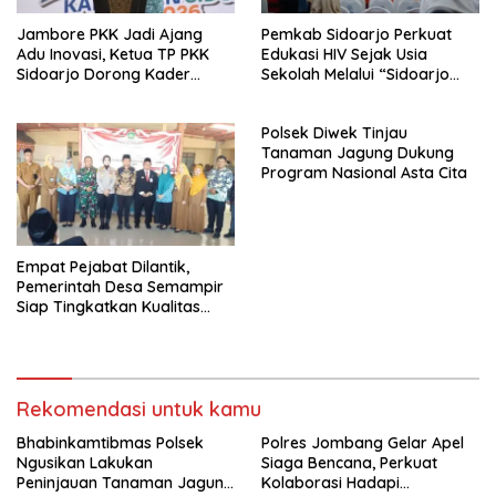
Jambore PKK Jadi Ajang
Pemkab Sidoarjo Perkuat
Adu Inovasi, Ketua TP PKK
Edukasi HIV Sejak Usia
Sidoarjo Dorong Kader
Sekolah Melalui “Sidoarjo
Perkuat Peran di Tengah
Youth Safeguard 2026”
Masyarakat
Polsek Diwek Tinjau
Tanaman Jagung Dukung
Program Nasional Asta Cita
Empat Pejabat Dilantik,
Pemerintah Desa Semampir
Siap Tingkatkan Kualitas
Pelayanan Publik
Rekomendasi untuk kamu
Bhabinkamtibmas Polsek
Polres Jombang Gelar Apel
Ngusikan Lakukan
Siaga Bencana, Perkuat
Peninjauan Tanaman Jagung
Kolaborasi Hadapi