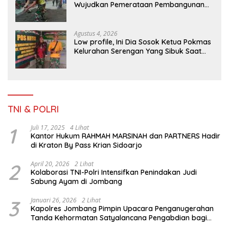
Wujudkan Pemerataan Pembangunan
dan Ketahanan Nasional di Daerah.
Agustus 4, 2026
Low profile, Ini Dia Sosok Ketua Pokmas
Kelurahan Serengan Yang Sibuk Saat
TMMD Sengkuyung Tahap III TA. 2026
TNI & POLRI
1
Juli 17, 2025
4 Lihat
Kantor Hukum RAHMAH MARSINAH dan PARTNERS Hadir
di Kraton By Pass Krian Sidoarjo
2
April 20, 2026
2 Lihat
Kolaborasi TNI-Polri Intensifkan Penindakan Judi
Sabung Ayam di Jombang
3
Januari 26, 2026
2 Lihat
Kapolres Jombang Pimpin Upacara Penganugerahan
Tanda Kehormatan Satyalancana Pengabdian bagi
Personel Polri