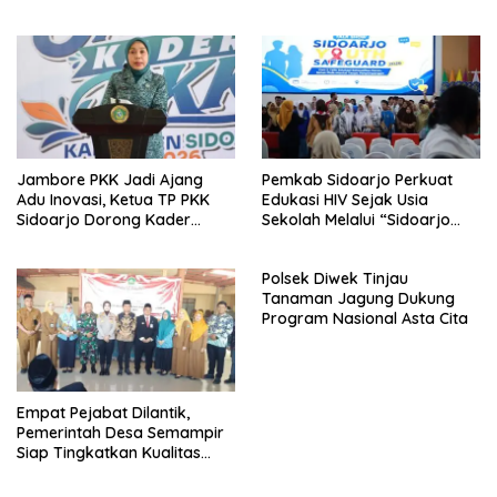
Dalam Rangka Mendukung
Kekeringan dan Karhutla
Ketahanan Pangan
Jambore PKK Jadi Ajang
Pemkab Sidoarjo Perkuat
Adu Inovasi, Ketua TP PKK
Edukasi HIV Sejak Usia
Sidoarjo Dorong Kader
Sekolah Melalui “Sidoarjo
Perkuat Peran di Tengah
Youth Safeguard 2026”
Masyarakat
Polsek Diwek Tinjau
Tanaman Jagung Dukung
Program Nasional Asta Cita
Empat Pejabat Dilantik,
Pemerintah Desa Semampir
Siap Tingkatkan Kualitas
Pelayanan Publik