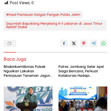
Post Views:
0
#Hasil Pantauan Satgas Pangan Polda Jatim
Sejumlah Bapokting Menjelang H-1 Lebaran di Jawa Timur
Relatif Stabil
Baca Juga
Bhabinkamtibmas Polsek
Polres Jombang Gelar Apel
Ngusikan Lakukan
Siaga Bencana, Perkuat
Peninjauan Tanaman Jagung
Kolaborasi Hadapi
Dalam Rangka Mendukung
Kekeringan dan Karhutla
Ketahanan Pangan