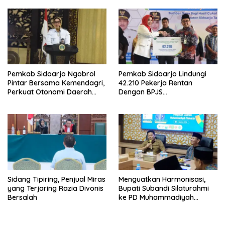
Masyarakat
Pemkab Sidoarjo Ngobrol
Pemkab Sidoarjo Lindungi
Pintar Bersama Kemendagri,
42.210 Pekerja Rentan
Perkuat Otonomi Daerah
Dengan BPJS
dan Tata Kelola Keuangan
Ketenagakerjaan,Anggaran
Rp4,5 Miliar dari DBHCHT,
Wabup Mimik: “Bangun
Manusia Juga Bagian dari
Pembangunan”
Sidang Tipiring, Penjual Miras
Menguatkan Harmonisasi,
yang Terjaring Razia Divonis
Bupati Subandi Silaturahmi
Bersalah
ke PD Muhammadiyah
Sidoarjo