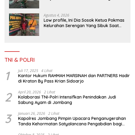
dan Ketahanan Nasional di Daerah.
Agustus 4, 2026
Low profile, Ini Dia Sosok Ketua Pokmas
Kelurahan Serengan Yang Sibuk Saat
TMMD Sengkuyung Tahap III TA. 2026
TNI & POLRI
1
Juli 17, 2025
4 Lihat
Kantor Hukum RAHMAH MARSINAH dan PARTNERS Hadir
di Kraton By Pass Krian Sidoarjo
2
April 20, 2026
2 Lihat
Kolaborasi TNI-Polri Intensifkan Penindakan Judi
Sabung Ayam di Jombang
3
Januari 26, 2026
2 Lihat
Kapolres Jombang Pimpin Upacara Penganugerahan
Tanda Kehormatan Satyalancana Pengabdian bagi
Personel Polri
Oktober 8, 2025
2 Lihat