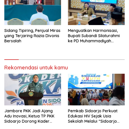
Manusia Juga Bagian dari
Pembangunan”
Sidang Tipiring, Penjual Miras
Menguatkan Harmonisasi,
yang Terjaring Razia Divonis
Bupati Subandi Silaturahmi
Bersalah
ke PD Muhammadiyah
Sidoarjo
Rekomendasi untuk kamu
Jambore PKK Jadi Ajang
Pemkab Sidoarjo Perkuat
Adu Inovasi, Ketua TP PKK
Edukasi HIV Sejak Usia
Sidoarjo Dorong Kader
Sekolah Melalui “Sidoarjo
Perkuat Peran di Tengah
Youth Safeguard 2026”