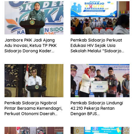
Jambore PKK Jadi Ajang
Pemkab Sidoarjo Perkuat
Adu Inovasi, Ketua TP PKK
Edukasi HIV Sejak Usia
Sidoarjo Dorong Kader
Sekolah Melalui “Sidoarjo
Perkuat Peran di Tengah
Youth Safeguard 2026”
Masyarakat
Pemkab Sidoarjo Ngobrol
Pemkab Sidoarjo Lindungi
Pintar Bersama Kemendagri,
42.210 Pekerja Rentan
Perkuat Otonomi Daerah
Dengan BPJS
dan Tata Kelola Keuangan
Ketenagakerjaan,Anggaran
Rp4,5 Miliar dari DBHCHT,
Wabup Mimik: “Bangun