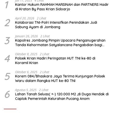
1
Juli 17, 2025
4 Lihat
Kantor Hukum RAHMAH MARSINAH dan PARTNERS Hadir
di Kraton By Pass Krian Sidoarjo
2
April 20, 2026
2 Lihat
Kolaborasi TNI-Polri Intensifkan Penindakan Judi
Sabung Ayam di Jombang
3
Januari 26, 2026
2 Lihat
Kapolres Jombang Pimpin Upacara Penganugerahan
Tanda Kehormatan Satyalancana Pengabdian bagi
Personel Polri
4
Oktober 8, 2025
2 Lihat
Polsek Krian Hadiri Peringatan HUT TNI ke-80 di
Koramil Krian
5
Oktober 6, 2025
2 Lihat
Korem 084/Bhaskara Jaya Terima Kunjungan Polsek
Waru dalam Rangka HUT ke-80 TNI
6
Agustus 5, 2025
2 Lihat
Lahan Tanah Seluas( +-) 120.000 M2 ,di Duga Hendak di
Caplok Pemerintah Kelurahan Pucang Anom