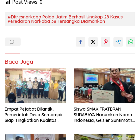
Post Views:
0
#Ditresnarkoba Polda Jatim Berhasil Ungkap 28 Kasus
Peredaran Narkoba 38 Tersangka Diamankan
Baca Juga
Empat Pejabat Dilantik,
Siswa SMAK FRATERAN
Pemerintah Desa Semampir
SURABAYA Harumkan Nama
Siap Tingkatkan Kualitas
Indonesia, Geisler Suntimothy
Pelayanan Publik
Torehkan Prestasi di Ajang
Matematika Internasional