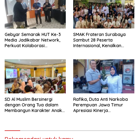
Gebyar Semarak HUT Ke-3
SMAK Frateran Surabaya
Media Jadikabar Network,
Sambut 28 Peserta
Perkuat Kolaborasi
Internasional, Kenalkan
Wujudkan Jurnalisme
Budaya Lokal Lewat Ecoprint
Berkualitas dan Dukung
dan Kuliner Tradisional
Pariwisata Kota Malang
SD Al Muslim Bersinergi
Rafika, Duta Anti Narkoba
dengan Orang Tua dalam
Perempuan Jawa Timur
Membangun Karakter Anak
Apresiasi Kinerja
yang Siap Hadapi Tantangan
Kasatnarkoba Polres
Abad 21
Pelabuhan Tanjung Perak