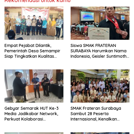
Rekomendasi untuk kamu
Empat Pejabat Dilantik,
Siswa SMAK FRATERAN
Pemerintah Desa Semampir
SURABAYA Harumkan Nama
Siap Tingkatkan Kualitas
Indonesia, Geisler Suntimothy
Pelayanan Publik
Torehkan Prestasi di Ajang
Matematika Internasional
Gebyar Semarak HUT Ke-3
SMAK Frateran Surabaya
Media Jadikabar Network,
Sambut 28 Peserta
Perkuat Kolaborasi
Internasional, Kenalkan
Wujudkan Jurnalisme
Budaya Lokal Lewat Ecoprint
Berkualitas dan Dukung
dan Kuliner Tradisional