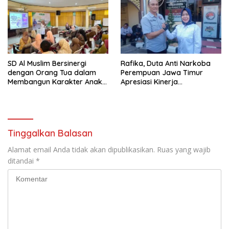
Pariwisata Kota Malang
SD Al Muslim Bersinergi
Rafika, Duta Anti Narkoba
dengan Orang Tua dalam
Perempuan Jawa Timur
Membangun Karakter Anak
Apresiasi Kinerja
yang Siap Hadapi Tantangan
Kasatnarkoba Polres
Abad 21
Pelabuhan Tanjung Perak
Tinggalkan Balasan
Alamat email Anda tidak akan dipublikasikan.
Ruas yang wajib
ditandai
*