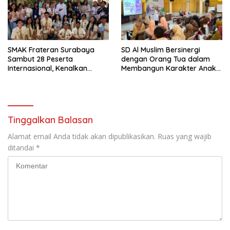
SMAK Frateran Surabaya
SD Al Muslim Bersinergi
Sambut 28 Peserta
dengan Orang Tua dalam
Internasional, Kenalkan
Membangun Karakter Anak
Budaya Lokal Lewat Ecoprint
yang Siap Hadapi Tantangan
dan Kuliner Tradisional
Abad 21
Tinggalkan Balasan
Alamat email Anda tidak akan dipublikasikan.
Ruas yang wajib
ditandai
*