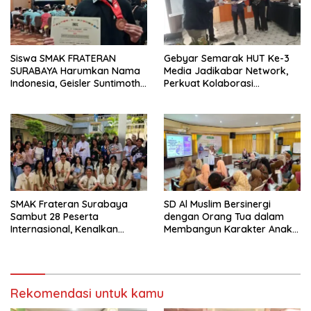
Siswa SMAK FRATERAN
Gebyar Semarak HUT Ke-3
SURABAYA Harumkan Nama
Media Jadikabar Network,
Indonesia, Geisler Suntimothy
Perkuat Kolaborasi
Torehkan Prestasi di Ajang
Wujudkan Jurnalisme
Matematika Internasional
Berkualitas dan Dukung
Pariwisata Kota Malang
SMAK Frateran Surabaya
SD Al Muslim Bersinergi
Sambut 28 Peserta
dengan Orang Tua dalam
Internasional, Kenalkan
Membangun Karakter Anak
Budaya Lokal Lewat Ecoprint
yang Siap Hadapi Tantangan
dan Kuliner Tradisional
Abad 21
Rekomendasi untuk kamu