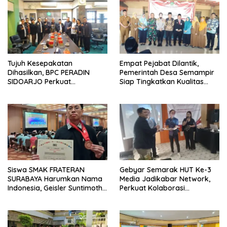
Tujuh Kesepakatan
Empat Pejabat Dilantik,
Dihasilkan, BPC PERADIN
Pemerintah Desa Semampir
SIDOARJO Perkuat
Siap Tingkatkan Kualitas
Kolaborasi dengan DPRD
Pelayanan Publik
Siswa SMAK FRATERAN
Gebyar Semarak HUT Ke-3
SURABAYA Harumkan Nama
Media Jadikabar Network,
Indonesia, Geisler Suntimothy
Perkuat Kolaborasi
Torehkan Prestasi di Ajang
Wujudkan Jurnalisme
Matematika Internasional
Berkualitas dan Dukung
Pariwisata Kota Malang