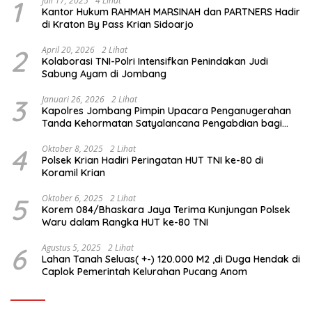
1
Juli 17, 2025
4 Lihat
Kantor Hukum RAHMAH MARSINAH dan PARTNERS Hadir
di Kraton By Pass Krian Sidoarjo
2
April 20, 2026
2 Lihat
Kolaborasi TNI-Polri Intensifkan Penindakan Judi
Sabung Ayam di Jombang
3
Januari 26, 2026
2 Lihat
Kapolres Jombang Pimpin Upacara Penganugerahan
Tanda Kehormatan Satyalancana Pengabdian bagi
Personel Polri
4
Oktober 8, 2025
2 Lihat
Polsek Krian Hadiri Peringatan HUT TNI ke-80 di
Koramil Krian
5
Oktober 6, 2025
2 Lihat
Korem 084/Bhaskara Jaya Terima Kunjungan Polsek
Waru dalam Rangka HUT ke-80 TNI
6
Agustus 5, 2025
2 Lihat
Lahan Tanah Seluas( +-) 120.000 M2 ,di Duga Hendak di
Caplok Pemerintah Kelurahan Pucang Anom