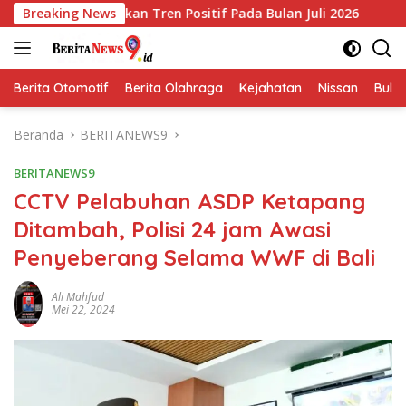
Langsung
ukkan Tren Positif Pada Bulan Juli 2026
Breaking News
Arus Peti Kema
ke
konten
Berita Otomotif
Berita Olahraga
Kejahatan
Nissan
Bulut
Beranda
BERITANEWS9
BERITANEWS9
CCTV Pelabuhan ASDP Ketapang
Ditambah, Polisi 24 jam Awasi
Penyeberang Selama WWF di Bali
Ali Mahfud
Mei 22, 2024