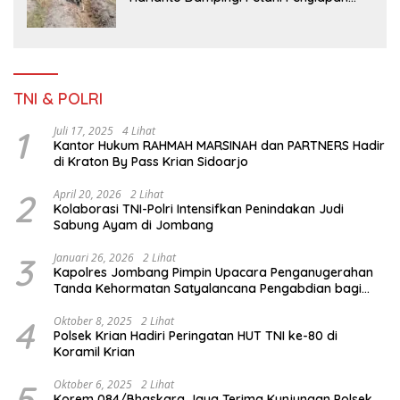
Lahan Sawah Di Desa Ngoran
TNI & POLRI
1
Juli 17, 2025
4 Lihat
Kantor Hukum RAHMAH MARSINAH dan PARTNERS Hadir
di Kraton By Pass Krian Sidoarjo
2
April 20, 2026
2 Lihat
Kolaborasi TNI-Polri Intensifkan Penindakan Judi
Sabung Ayam di Jombang
3
Januari 26, 2026
2 Lihat
Kapolres Jombang Pimpin Upacara Penganugerahan
Tanda Kehormatan Satyalancana Pengabdian bagi
Personel Polri
4
Oktober 8, 2025
2 Lihat
Polsek Krian Hadiri Peringatan HUT TNI ke-80 di
Koramil Krian
5
Oktober 6, 2025
2 Lihat
Korem 084/Bhaskara Jaya Terima Kunjungan Polsek