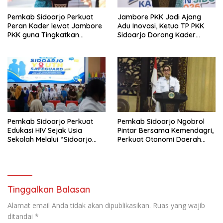
Pemkab Sidoarjo Perkuat
Jambore PKK Jadi Ajang
Peran Kader lewat Jambore
Adu Inovasi, Ketua TP PKK
PKK guna Tingkatkan
Sidoarjo Dorong Kader
Pelayanan Masyarakat
Perkuat Peran di Tengah
Masyarakat
Pemkab Sidoarjo Perkuat
Pemkab Sidoarjo Ngobrol
Edukasi HIV Sejak Usia
Pintar Bersama Kemendagri,
Sekolah Melalui “Sidoarjo
Perkuat Otonomi Daerah
Youth Safeguard 2026”
dan Tata Kelola Keuangan
Tinggalkan Balasan
Alamat email Anda tidak akan dipublikasikan.
Ruas yang wajib
ditandai
*