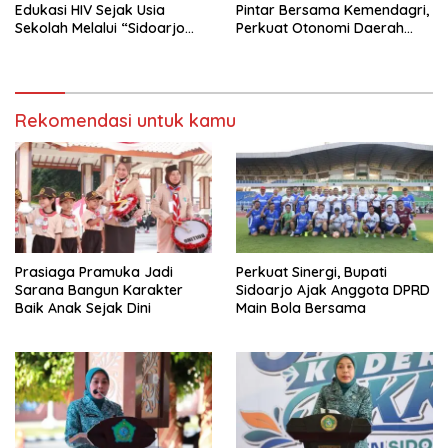
Edukasi HIV Sejak Usia
Pintar Bersama Kemendagri,
Sekolah Melalui “Sidoarjo
Perkuat Otonomi Daerah
Youth Safeguard 2026”
dan Tata Kelola Keuangan
Rekomendasi untuk kamu
Prasiaga Pramuka Jadi
Perkuat Sinergi, Bupati
Sarana Bangun Karakter
Sidoarjo Ajak Anggota DPRD
Baik Anak Sejak Dini
Main Bola Bersama