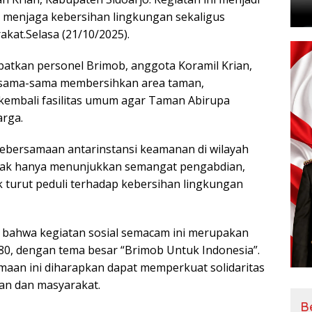
m menjaga kebersihan lingkungan sekaligus
at.Selasa (21/10/2025).
libatkan personel Brimob, anggota Koramil Krian,
ersama-sama membersihkan area taman,
kembali fasilitas umum agar Taman Abirupa
arga.
kebersamaan antarinstansi keamanan di wilayah
b tidak hanya menunjukkan semangat pengabdian,
 turut peduli terhadap kebersihan lingkungan
 bahwa kegiatan sosial semacam ini merupakan
80, dengan tema besar “Brimob Untuk Indonesia”.
aan ini diharapkan dapat memperkuat solidaritas
an dan masyarakat.
B