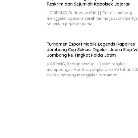
Reskrim dan Sejumlah Kapolsek Jajaran
JOMBANG, Beritanews9.id || Polres Jombang
menggelar upacara serah terima jabatan (sertija
sejumlah pejabat utama…
Turnamen Esport Mobile Legends Kapolres
Jombang Cup Sukses Digelar, Juara Siap Wa
Jombang ke Tingkat Polda Jatim
JOMBANG, Beritanews9.id – Dalam rangka
memperingati Hari Bhayangkara ke-80 Tahun 202
Polres Jombang menggelar Turnamen…