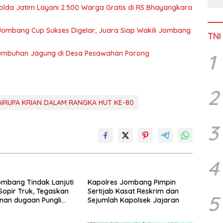
olda Jatim Layani 2.500 Warga Gratis di RS Bhayangkara
Jombang Cup Sukses Digelar, Juara Siap Wakili Jombang
TNI
Pertumbuhan Jagung di Desa Pesawahan Porong
1
2
BIRUPA KRIAN DALAM RANGKA HUT KE-80
3
4
ombang Tindak Lanjuti
Kapolres Jombang Pimpin
 Sopir Truk, Tegaskan
Sertijab Kasat Reskrim dan
5
nan dugaan Pungli
Sejumlah Kapolsek Jajaran
alap Liar Terus
n