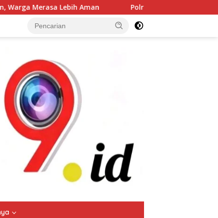
Aman
Polres Jombang Gelar Apel Siaga Bencana, Perkuat
tutup
nya