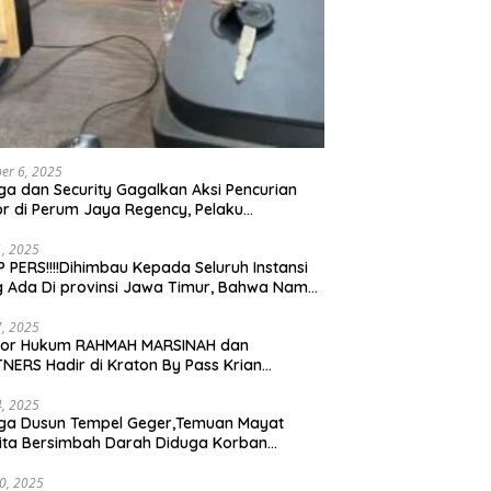
er 6, 2025
a dan Security Gagalkan Aksi Pencurian
r di Perum Jaya Regency, Pelaku
ngkap dan Diserahkan ke Polisi
21, 2025
 PERS!!!!Dihimbau Kepada Seluruh Instansi
 Ada Di provinsi Jawa Timur, Bahwa Nama
ebut Bukan Lagi Wartawan KABIRO
tanews9.id
17, 2025
tor Hukum RAHMAH MARSINAH dan
NERS Hadir di Kraton By Pass Krian
arjo
14, 2025
ga Dusun Tempel Geger,Temuan Mayat
ta Bersimbah Darah Diduga Korban
bunuhan dan Perampokan
30, 2025