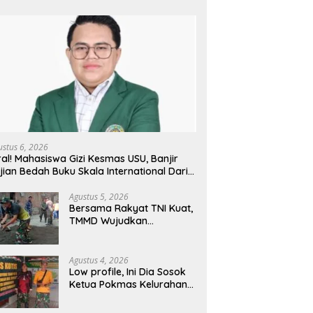
ustus 6, 2026
ral! Mahasiswa Gizi Kesmas USU, Banjir
jian Bedah Buku Skala International Dari
 Ribu Rupiah Referensi Akademik Dunia
Agustus 5, 2026
Bersama Rakyat TNI Kuat,
TMMD Wujudkan
Pemerataan
Pembangunan dan
Ketahanan Nasional di
Agustus 4, 2026
Daerah.
Low profile, Ini Dia Sosok
Ketua Pokmas Kelurahan
Serengan Yang Sibuk Saat
TMMD Sengkuyung Tahap