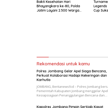
Bakti Kesehatan Hari
Turnamen
Bhayangkara ke-80, Polda
Legends
Jatim Layani 2.500 Warga
Cup Suks
Gratis di RS Bhayangkara
Wakili J
Jombang
Polda Ja
Rekomendasi untuk kamu
Polres Jombang Gelar Apel Siaga Bencana,
Perkuat Kolaborasi Hadapi Kekeringan dan
Karhutla
JOMBANG, Beritanews9.id – Polres Jombang ber
Pemerintah Kabupaten Jombang menggelar Apel
Kesiapsiagaan Penanggulangan Bencana dan…
Kapolres Jombang Pimpin Sertijab Kasat