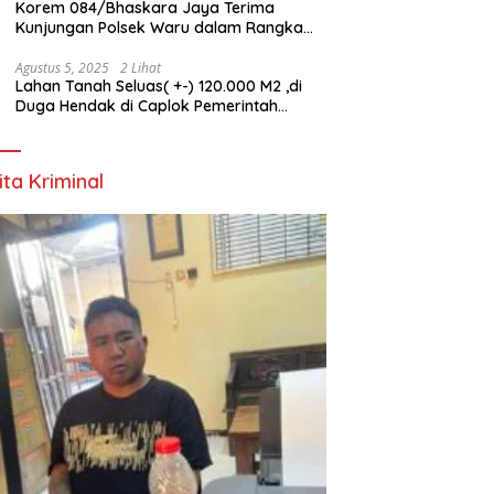
Korem 084/Bhaskara Jaya Terima
Kunjungan Polsek Waru dalam Rangka
HUT ke-80 TNI
Agustus 5, 2025
2 Lihat
Lahan Tanah Seluas( +-) 120.000 M2 ,di
Duga Hendak di Caplok Pemerintah
Kelurahan Pucang Anom
ita Kriminal