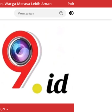
an
Polres Jombang Gelar Apel Siaga Bencana, Perkuat 
tutup
nya