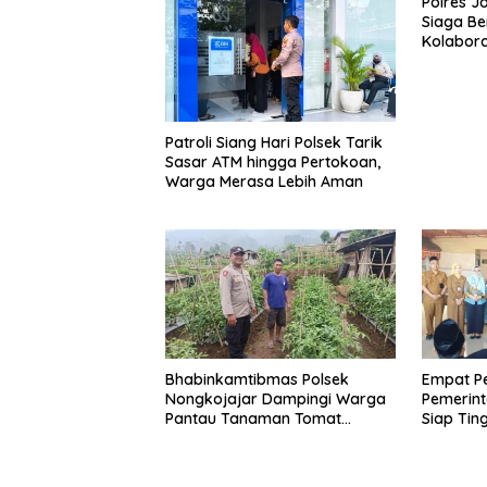
Polres J
Siaga Be
Kolabora
dan Karh
Patroli Siang Hari Polsek Tarik
Sasar ATM hingga Pertokoan,
Warga Merasa Lebih Aman
Bhabinkamtibmas Polsek
Empat Pe
Nongkojajar Dampingi Warga
Pemerin
Pantau Tanaman Tomat
Siap Tin
Dukung Program Ketahanan
Pelayana
Pangan Nasional