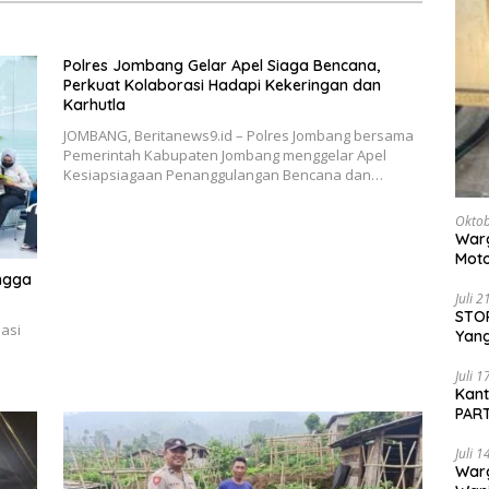
Polres Jombang Gelar Apel Siaga Bencana,
Perkuat Kolaborasi Hadapi Kekeringan dan
Karhutla
JOMBANG, Beritanews9.id – Polres Jombang bersama
Pemerintah Kabupaten Jombang menggelar Apel
Kesiapsiagaan Penanggulangan Bencana dan…
Oktob
Warg
Moto
Dita
ingga
Juli 
STOP
asi
Yang
Ters
Beri
Juli 
Kan
PART
Sido
Juli 
War