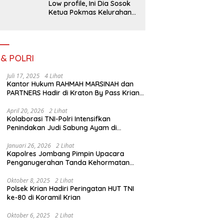
Low profile, Ini Dia Sosok
Ketua Pokmas Kelurahan
Serengan Yang Sibuk Saat
TMMD Sengkuyung Tahap
III TA. 2026
 & POLRI
Juli 17, 2025
4 Lihat
Kantor Hukum RAHMAH MARSINAH dan
PARTNERS Hadir di Kraton By Pass Krian
Sidoarjo
April 20, 2026
2 Lihat
Kolaborasi TNI-Polri Intensifkan
Penindakan Judi Sabung Ayam di
Jombang
Januari 26, 2026
2 Lihat
Kapolres Jombang Pimpin Upacara
Penganugerahan Tanda Kehormatan
Satyalancana Pengabdian bagi Personel
Polri
Oktober 8, 2025
2 Lihat
Polsek Krian Hadiri Peringatan HUT TNI
ke-80 di Koramil Krian
Oktober 6, 2025
2 Lihat