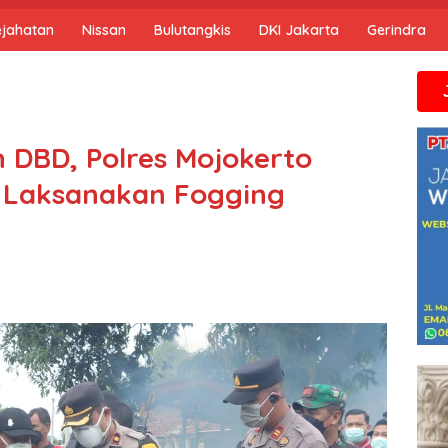
ejahatan
Nissan
Bulutangkis
DKI Jakarta
Gerindra
Jika anda 
n DBD, Polres Mojokerto
 Laksanakan Fogging