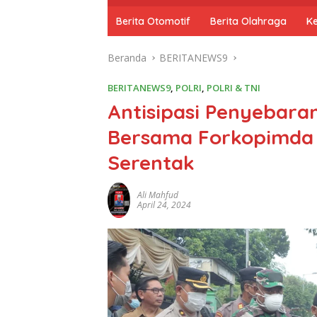
o
m
Berita Otomotif
Berita Olahraga
K
e
Beranda
BERITANEWS9
BERITANEWS9
,
POLRI
,
POLRI & TNI
Antisipasi Penyebara
Bersama Forkopimda
Serentak
Ali Mahfud
April 24, 2024