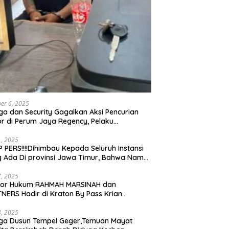
er 6, 2025
a dan Security Gagalkan Aksi Pencurian
r di Perum Jaya Regency, Pelaku
ngkap dan Diserahkan ke Polisi
21, 2025
 PERS!!!!Dihimbau Kepada Seluruh Instansi
 Ada Di provinsi Jawa Timur, Bahwa Nama
ebut Bukan Lagi Wartawan KABIRO
tanews9.id
17, 2025
tor Hukum RAHMAH MARSINAH dan
NERS Hadir di Kraton By Pass Krian
arjo
14, 2025
ga Dusun Tempel Geger,Temuan Mayat