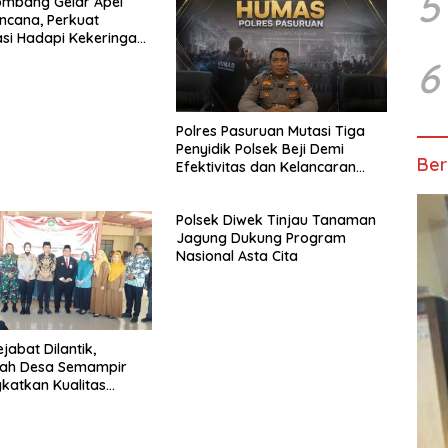
5
ombang Gelar Apel
ncana, Perkuat
si Hadapi Kekeringan
utla
6
Polres Pasuruan Mutasi Tiga
Penyidik Polsek Beji Demi
Ber
Efektivitas dan Kelancaran
Proses Penyidikan
Polsek Diwek Tinjau Tanaman
Jagung Dukung Program
Nasional Asta Cita
jabat Dilantik,
tah Desa Semampir
gkatkan Kualitas
n Publik