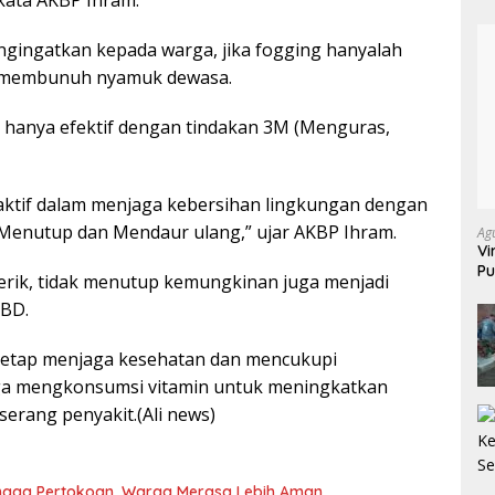
ata AKBP Ihram.
engingatkan kepada warga, jika fogging hanyalah
k membunuh nyamuk dewasa.
ik hanya efektif dengan tindakan 3M (Menguras,
aktif dalam menjaga kebersihan lingkungan dengan
Menutup dan Mendaur ulang,” ujar AKBP Ihram.
Ag
Vi
Pu
terik, tidak menutup kemungkinan juga menjadi
70
DBD.
 tetap menjaga kesehatan dan mencukupi
juga mengkonsumsi vitamin untuk meningkatkan
serang penyakit.(Ali news)
 hingga Pertokoan, Warga Merasa Lebih Aman