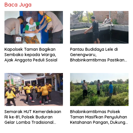
Baca Juga
Kapolsek Taman Bagikan
Pantau Budidaya Lele di
Sembako kepada Warga,
Genengwaru,
Ajak Anggota Peduli Sosial
Bhabinkamtibmas Pastikan
Pertumbuhan Ikan Berjalan
Baik
Semarak HUT Kemerdekaan
Bhabinkamtibmas Polsek
RI ke-81, Polsek Buduran
Taman Masifkan Penyuluhan
Gelar Lomba Tradisional
Ketahanan Pangan, Dukung
Pererat Soliditas Personel
Swasembada Jagung