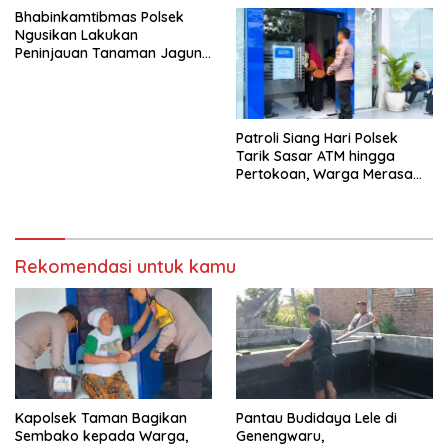
Bhabinkamtibmas Polsek
Ngusikan Lakukan
Peninjauan Tanaman Jagung
Dalam Rangka Mendukung
Ketahanan Pangan
Patroli Siang Hari Polsek
Tarik Sasar ATM hingga
Pertokoan, Warga Merasa
Lebih Aman
Rekomendasi untuk kamu
Kapolsek Taman Bagikan
Pantau Budidaya Lele di
Sembako kepada Warga,
Genengwaru,