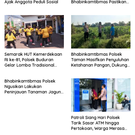
Ajak Anggota Peduli Sosial
Bhabinkamtibmas Pastikan
Pertumbuhan Ikan Berjalan
Baik
Semarak HUT Kemerdekaan
Bhabinkamtibmas Polsek
RI ke-81, Polsek Buduran
Taman Masifkan Penyuluhan
Gelar Lomba Tradisional
Ketahanan Pangan, Dukung
Pererat Soliditas Personel
Swasembada Jagung
Bhabinkamtibmas Polsek
Ngusikan Lakukan
Peninjauan Tanaman Jagung
Dalam Rangka Mendukung
Ketahanan Pangan
Patroli Siang Hari Polsek
Tarik Sasar ATM hingga
Pertokoan, Warga Merasa
Lebih Aman