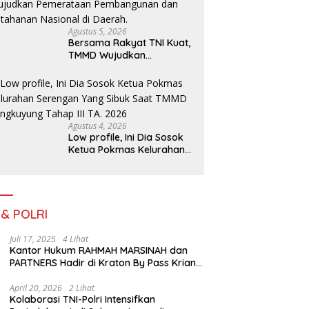
Agustus 5, 2026
Bersama Rakyat TNI Kuat,
TMMD Wujudkan
Pemerataan
Pembangunan dan
Ketahanan Nasional di
Daerah.
Agustus 4, 2026
Low profile, Ini Dia Sosok
Ketua Pokmas Kelurahan
Serengan Yang Sibuk Saat
TMMD Sengkuyung Tahap
III TA. 2026
 & POLRI
Juli 17, 2025
4 Lihat
Kantor Hukum RAHMAH MARSINAH dan
PARTNERS Hadir di Kraton By Pass Krian
Sidoarjo
April 20, 2026
2 Lihat
Kolaborasi TNI-Polri Intensifkan