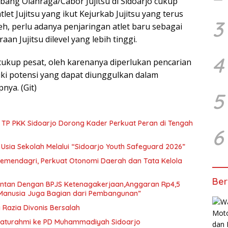
ang Olahraga/Cabor Jujitsu di Sidoarjo cukup
tlet Jujitsu yang ikut Kejurkab Jujitsu yang terus
3
leh, perlu adanya penjaringan atlet baru sebagai
an Jujitsu dilevel yang lebih tinggi.
4
 cukup pesat, oleh karenanya diperlukan pencarian
iliki potensi yang dapat diunggulkan dalam
nya. (Git)
5
 TP PKK Sidoarjo Dorong Kader Perkuat Peran di Tengah
6
Usia Sekolah Melalui “Sidoarjo Youth Safeguard 2026”
emendagri, Perkuat Otonomi Daerah dan Tata Kelola
Ber
Rentan Dengan BPJS Ketenagakerjaan,Anggaran Rp4,5
 Manusia Juga Bagian dari Pembangunan”
g Razia Divonis Bersalah
ilaturahmi ke PD Muhammadiyah Sidoarjo