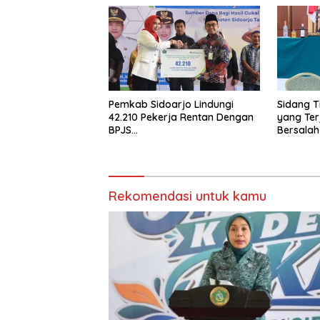
Pemkab Sidoarjo Lindungi
Sidang Ti
42.210 Pekerja Rentan Dengan
yang Ter
BPJS
Bersalah
Ketenagakerjaan,Anggaran
Rp4,5 Miliar dari DBHCHT,
Wabup Mimik: “Bangun
Manusia Juga Bagian dari
Pembangunan”
Rekomendasi untuk kamu