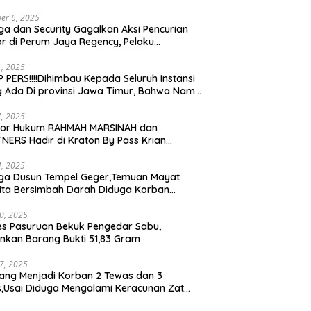
er 6, 2025
a dan Security Gagalkan Aksi Pencurian
r di Perum Jaya Regency, Pelaku
ngkap dan Diserahkan ke Polisi
21, 2025
 PERS!!!!Dihimbau Kepada Seluruh Instansi
 Ada Di provinsi Jawa Timur, Bahwa Nama
ebut Bukan Lagi Wartawan KABIRO
tanews9.id
17, 2025
tor Hukum RAHMAH MARSINAH dan
NERS Hadir di Kraton By Pass Krian
arjo
14, 2025
ga Dusun Tempel Geger,Temuan Mayat
ta Bersimbah Darah Diduga Korban
bunuhan dan Perampokan
30, 2025
es Pasuruan Bekuk Pengedar Sabu,
kan Barang Bukti 51,83 Gram
17, 2025
ang Menjadi Korban 2 Tewas dan 3
is,Usai Diduga Mengalami Keracunan Zat
a Ditempat Cucian Truk Tirta Abadi By Pass