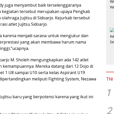
dy juga menyambut baik terselenggaranya
nya kegiatan tersebut merupakan upaya Pengkab
lahraga Jujitsu di Sidoarjo. Kejurkab tersebut
i atlet Jujitsu Sidoarjo.
iasa karena menjadi sarana untuk mengukur dan
jo berprestasi yang akan membawa harum nama
tinggi,”ucapnya.
idoarjo M. Sholeh mengungkapkan ada 142 atlet
an kemampuannya. Mereka datang dari 12 Dojo di
adet 1 U8 sampai U10 serta kelas Aspirant U19
dipertandingkan meliputi Fighting System, Nezawa
TNI
1
Jujitsu baru yang berpotensi karena yang ikut ini
2