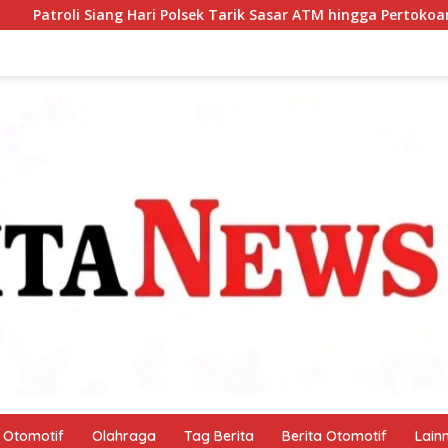
lsek Tarik Sasar ATM hingga Pertokoan, Warga Merasa Lebih Am
Otomotif
Olahraga
Tag Berita
Berita Otomotif
Lain