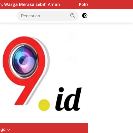
an
Polres Jombang Gelar Apel Siaga Bencana, Perkuat K
tutup
nya