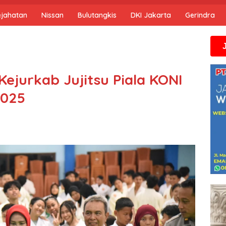
ejahatan
Nissan
Bulutangkis
DKI Jakarta
Gerindra
Jika anda m
i Kejurkab Jujitsu Piala KONI
2025