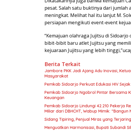
Dikatakannya juga bahwa kemajuan Cab
pesat. Salah satu buktinya dari jumlah a
meningkat. Melihat hal itu lanjut M. So
persiapan mengikuti event-event kejuara
“Kemajuan olahraga Jujitsu di Sidoarjo
bibit-bibit baru atlet Jujitsu yang mem
kejuaraan Jujitsu yang lebih tinggi,”ucap
Berita Terkait
Jambore PKK Jadi Ajang Adu Inovasi, Ketua
Masyarakat
Pemkab Sidoarjo Perkuat Edukasi HIV Sejak 
Pemkab Sidoarjo Ngobrol Pintar Bersama K
Keuangan
Pemkab Sidoarjo Lindungi 42.210 Pekerja 
Miliar dari DBHCHT, Wabup Mimik: “Bangun
Sidang Tipiring, Penjual Miras yang Terjarin
Menguatkan Harmonisasi, Bupati Subandi S