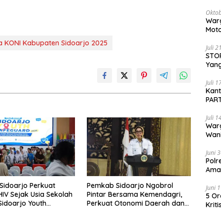
Oktob
Warg
Moto
Dita
iala KONI Kabupaten Sidoarjo 2025
Juli 
STOP
Yang
Ters
Beri
Juli 
Kan
PART
Sido
Juli 
War
Wani
Pem
Juni 
Polr
Aman
idoarjo Perkuat
Pemkab Sidoarjo Ngobrol
Juni 
HIV Sejak Usia Sekolah
Pintar Bersama Kemendagri,
5 Or
“Sidoarjo Youth
Perkuat Otonomi Daerah dan
Krit
rd 2026”
Tata Kelola Keuangan
Kimi