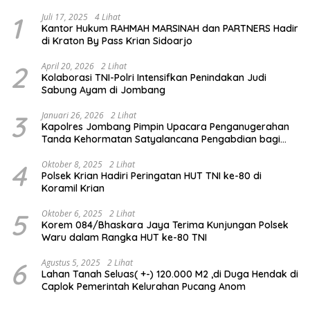
1
Juli 17, 2025
4 Lihat
Kantor Hukum RAHMAH MARSINAH dan PARTNERS Hadir
di Kraton By Pass Krian Sidoarjo
2
April 20, 2026
2 Lihat
Kolaborasi TNI-Polri Intensifkan Penindakan Judi
Sabung Ayam di Jombang
3
Januari 26, 2026
2 Lihat
Kapolres Jombang Pimpin Upacara Penganugerahan
Tanda Kehormatan Satyalancana Pengabdian bagi
Personel Polri
4
Oktober 8, 2025
2 Lihat
Polsek Krian Hadiri Peringatan HUT TNI ke-80 di
Koramil Krian
5
Oktober 6, 2025
2 Lihat
Korem 084/Bhaskara Jaya Terima Kunjungan Polsek
Waru dalam Rangka HUT ke-80 TNI
6
Agustus 5, 2025
2 Lihat
Lahan Tanah Seluas( +-) 120.000 M2 ,di Duga Hendak di
Caplok Pemerintah Kelurahan Pucang Anom