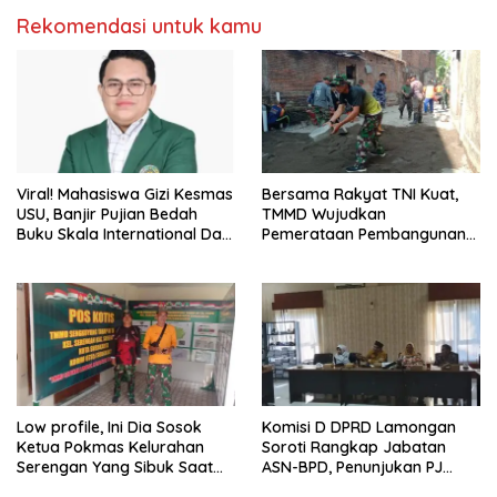
Rekomendasi untuk kamu
Viral! Mahasiswa Gizi Kesmas
Bersama Rakyat TNI Kuat,
USU, Banjir Pujian Bedah
TMMD Wujudkan
Buku Skala International Dari
Pemerataan Pembangunan
70 Ribu Rupiah Referensi
dan Ketahanan Nasional di
Akademik Dunia
Daerah.
Low profile, Ini Dia Sosok
Komisi D DPRD Lamongan
Ketua Pokmas Kelurahan
Soroti Rangkap Jabatan
Serengan Yang Sibuk Saat
ASN-BPD, Penunjukan PJ
TMMD Sengkuyung Tahap III
Kepala Desa hingga