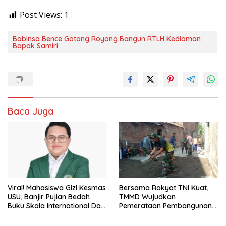
Post Views:
1
Babinsa Bence Gotong Royong Bangun RTLH Kediaman
Bapak Samiri
Baca Juga
Viral! Mahasiswa Gizi Kesmas
Bersama Rakyat TNI Kuat,
USU, Banjir Pujian Bedah
TMMD Wujudkan
Buku Skala International Dari
Pemerataan Pembangunan
70 Ribu Rupiah Referensi
dan Ketahanan Nasional di
Akademik Dunia
Daerah.