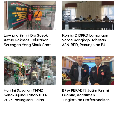
Low profile, Ini Dia Sosok
Komisi D DPRD Lamongan
Ketua Pokmas Kelurahan
Soroti Rangkap Jabatan
Serengan Yang Sibuk Saat
ASN-BPD, Penunjukan PJ
TMMD Sengkuyung Tahap III
Kepala Desa hingga
TA. 2026
Rekrutmen Perangkat Desa
Hari Ini Sasaran TMMD
BPW PERADIN Jatim Resmi
Sengkuyung Tahap III TA
Dilantik, Komitmen
2026 Pavingisasi Jalan
Tingkatkan Profesionalitas
Sepanjang 97 Meter, Lebar
dan Integritas Advokat
4,5 Meter Mulai di Garap