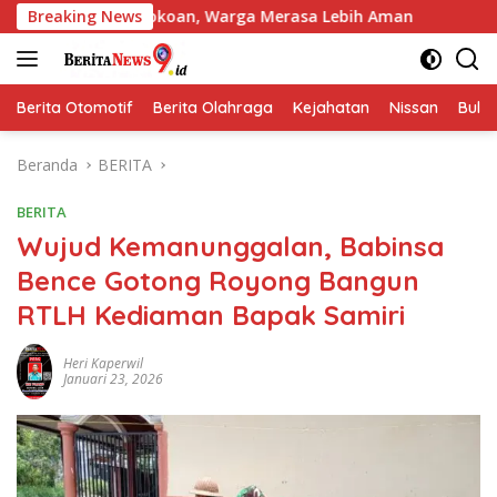
Langsung
Pertokoan, Warga Merasa Lebih Aman
Breaking News
Polres Jombang Gel
ke
konten
Berita Otomotif
Berita Olahraga
Kejahatan
Nissan
Bulut
Beranda
BERITA
BERITA
Wujud Kemanunggalan, Babinsa
Bence Gotong Royong Bangun
RTLH Kediaman Bapak Samiri
Heri Kaperwil
Januari 23, 2026