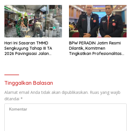
TA. 2026
Rekrutmen Perangkat Desa
Hari Ini Sasaran TMMD
BPW PERADIN Jatim Resmi
Sengkuyung Tahap III TA
Dilantik, Komitmen
2026 Pavingisasi Jalan
Tingkatkan Profesionalitas
Sepanjang 97 Meter, Lebar
dan Integritas Advokat
4,5 Meter Mulai di Garap
Tinggalkan Balasan
Alamat email Anda tidak akan dipublikasikan.
Ruas yang wajib
ditandai
*