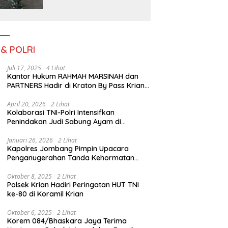
Pemerataan
Pembangunan dan
Ketahanan Nasional di
Daerah.
 & POLRI
Juli 17, 2025
4 Lihat
Kantor Hukum RAHMAH MARSINAH dan
PARTNERS Hadir di Kraton By Pass Krian
Sidoarjo
April 20, 2026
2 Lihat
Kolaborasi TNI-Polri Intensifkan
Penindakan Judi Sabung Ayam di
Jombang
Januari 26, 2026
2 Lihat
Kapolres Jombang Pimpin Upacara
Penganugerahan Tanda Kehormatan
Satyalancana Pengabdian bagi Personel
Polri
Oktober 8, 2025
2 Lihat
Polsek Krian Hadiri Peringatan HUT TNI
ke-80 di Koramil Krian
Oktober 6, 2025
2 Lihat
Korem 084/Bhaskara Jaya Terima