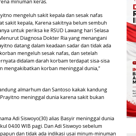
arena minuman keras.
yitno mengeluh sakit kepala dan sesak nafas
 sakit kepala, Karena sakitnya belum sembuh
anya untuk periksa ke RSUD Lawang hari Selasa
i. Menurut Diagnosa Dokter Ria yang menangani
itno datang dalam keadaan sadar dan tidak ada
i korban mengeluh sesak nafas, dan setelah
rnyata didalam darah korbam terdapat sisa-sisa
n mengakibatkan korban meninggal dunia,”
 kandung almarhum dan Santoso kakak kandung
rayitno meninggal dunia karena sakit bukan
ma Adi Siswoyo(30) alias Basyir meninggal dunia
kul 04.00 WIB pagi. Dan Adi Siswoyo sebelum
apapun dan tidak ada indikasi usai minum-minuman