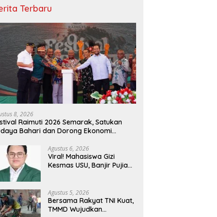
erita Terbaru
ustus 8, 2026
stival Raimuti 2026 Semarak, Satukan
daya Bahari dan Dorong Ekonomi
asyarakat
Agustus 6, 2026
Viral! Mahasiswa Gizi
Kesmas USU, Banjir Pujian
Bedah Buku Skala
International Dari 70 Ribu
Rupiah Referensi
Agustus 5, 2026
Akademik Dunia
Bersama Rakyat TNI Kuat,
TMMD Wujudkan