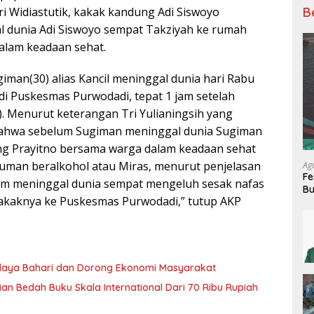
B
ri Widiastutik, kakak kandung Adi Siswoyo
 dunia Adi Siswoyo sempat Takziyah ke rumah
alam keadaan sehat.
man(30) alias Kancil meninggal dunia hari Rabu
 di Puskesmas Purwodadi, tepat 1 jam setelah
. Menurut keterangan Tri Yulianingsih yang
bahwa sebelum Sugiman meninggal dunia Sugiman
ng Prayitno bersama warga dalam keadaan sehat
numan beralkohol atau Miras, menurut penjelasan
Ag
Fe
um meninggal dunia sempat mengeluh sesak nafas
Bu
n kakaknya ke Puskesmas Purwodadi,” tutup AKP
M
udaya Bahari dan Dorong Ekonomi Masyarakat
jian Bedah Buku Skala International Dari 70 Ribu Rupiah