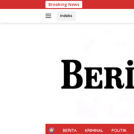
Langsung
Breaking News
Inovasi Srikandi
ke
konten
Indeks
H
BERITA
KRIMINAL
POLITIK