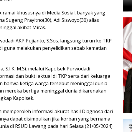
k ramai khususnya di Media Sosial, banyak yang
 Sugeng Prayitno(30), Adi Siswoyo(30) alias
ninggal akibat Miras.
odadi AKP Pujianto, S.Sos. langsung turun ke TKP
di guna melakukan penyelidikan sebab kematian
 S.I.K, M.Si. melalui Kapolsek Purwodadi
ormasi dan bukti aktual di TKP serta dari keluarga
an bahwa ketiga warga tersebut meninggal dunia
an mereka bertiga meninggal dunia dikarenakan
ungkap Kapolsek.
lah memperoleh informasi akurat hasil Diagnosa dari
ya dapat disimpulkan jika korban yang bernama
unia di RSUD Lawang pada hari Selasa (21/05/2024)