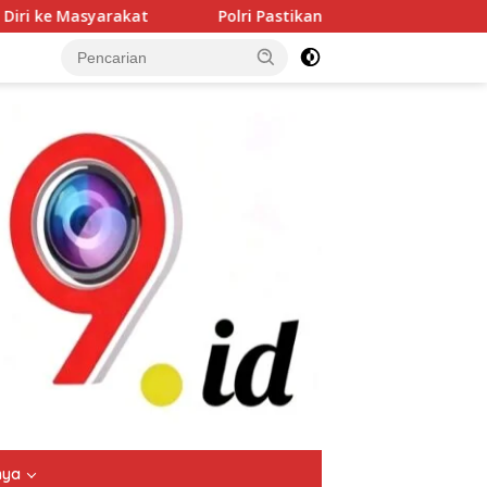
Polri Pastikan Proses Pemeriksaan Personel di Aceh Dilaksa
tutup
nya