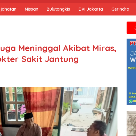
ejahatan
Nissan
Bulutangkis
DKI Jakarta
Gerindra
Jika anda 
ga Meninggal Akibat Miras,
kter Sakit Jantung