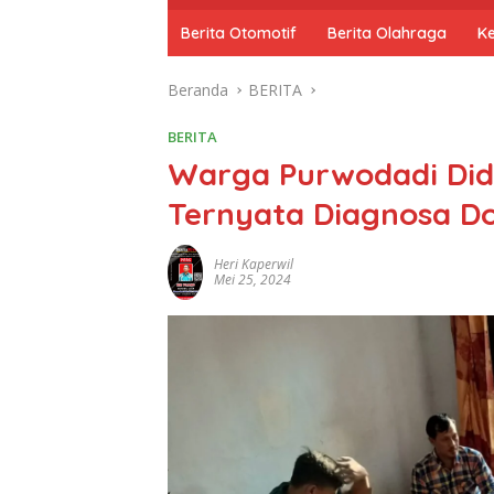
o
m
Berita Otomotif
Berita Olahraga
K
e
Beranda
BERITA
BERITA
Warga Purwodadi Didu
Ternyata Diagnosa Do
Heri Kaperwil
Mei 25, 2024