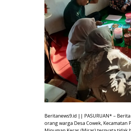
Beritanews9.id || PASURUAN* – Berita y
orang warga Desa Cowek, Kecamatan P
Minuman Keras (Miras) ternyata tidak 