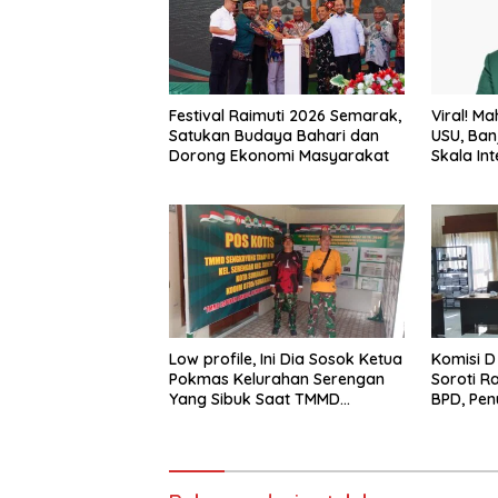
Festival Raimuti 2026 Semarak,
Viral! M
Satukan Budaya Bahari dan
USU, Ban
Dorong Ekonomi Masyarakat
Skala Int
Rupiah R
Dunia
Low profile, Ini Dia Sosok Ketua
Komisi 
Pokmas Kelurahan Serengan
Soroti R
Yang Sibuk Saat TMMD
BPD, Pen
Sengkuyung Tahap III TA. 2026
Desa hi
Perangk