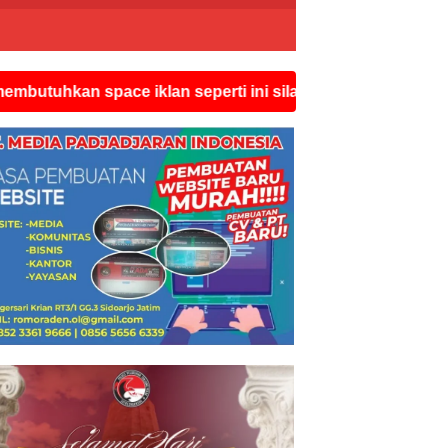
n space iklan seperti ini silahkan hubungi watsapp reda