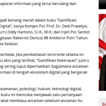
a paparan informasi yang terus berulang dan
jadi benang merah dalam buku “Gamifikasi
ital”, karya Komjen Pol. Prof. Dr. Dedi Prasetyo,
rn.) Eddy Hartono, S.I.K., M.H.; dan Irjen Pol. Sentot
angkaian Rakernis Densus 88 Antiteror Polri Tahun
ta Selatan.
 berbeda. Jika pembahasan terorisme selama ini
u aksi yang terlihat, “Gamifikasi Kekerasan” justru
 sering luput diperhatikan: bagaimana ancaman
ormasi di tengah ekosistem digital yang bergerak
amanan, psikologi, hukum, teknologi digital,
, buku ini mencoba menjawab satu pertanyaan
arakat membaca ancaman sebelum ancaman itu
B