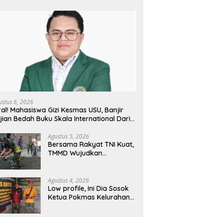
ustus 6, 2026
ral! Mahasiswa Gizi Kesmas USU, Banjir
jian Bedah Buku Skala International Dari
 Ribu Rupiah Referensi Akademik Dunia
Agustus 5, 2026
Bersama Rakyat TNI Kuat,
TMMD Wujudkan
Pemerataan
Pembangunan dan
Ketahanan Nasional di
Agustus 4, 2026
Daerah.
Low profile, Ini Dia Sosok
Ketua Pokmas Kelurahan
Serengan Yang Sibuk Saat
TMMD Sengkuyung Tahap