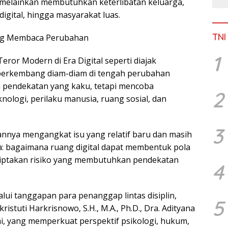
, melainkan membutuhkan keterlibatan keluarga,
digital, hingga masyarakat luas.
TNI
tang Membaca Perubahan
1
ror Modern di Era Digital seperti diajak
erkembang diam-diam di tengah perubahan
n pendekatan yang kaku, tetapi mencoba
2
ologi, perilaku manusia, ruang sosial, dan
3
annya mengangkat isu yang relatif baru dan masih
ia: bagaimana ruang digital dapat membentuk pola
ciptakan risiko yang membutuhkan pendekatan
4
ui tanggapan para penanggap lintas disiplin,
5
kristuti Harkrisnowo, S.H., M.A., Ph.D., Dra. Adityana
mi, yang memperkuat perspektif psikologi, hukum,