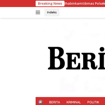
Langsung
Bhabinkamtibmas Polsek Ngusikan Lakukan Peni
Breaking News
ke
konten
Indeks
H
BERITA
KRIMINAL
POLITIK