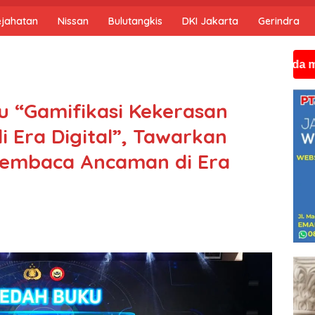
ejahatan
Nissan
Bulutangkis
DKI Jakarta
Gerindra
Jika anda membutuhka
 “Gamifikasi Kekerasan
 Era Digital”, Tawarkan
embaca Ancaman di Era