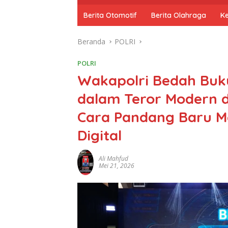
o
m
Berita Otomotif
Berita Olahraga
K
e
Beranda
POLRI
POLRI
Wakapolri Bedah Buku
dalam Teror Modern di
Cara Pandang Baru M
Digital
Ali Mahfud
Mei 21, 2026