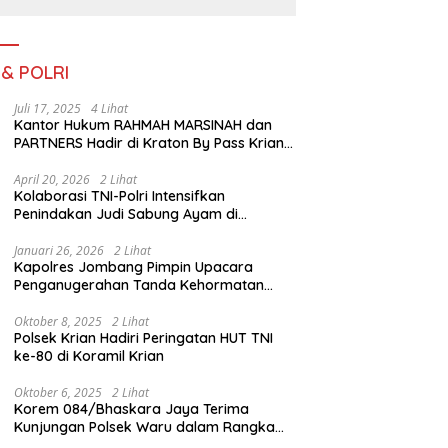
III TA. 2026
 & POLRI
Juli 17, 2025
4 Lihat
Kantor Hukum RAHMAH MARSINAH dan
PARTNERS Hadir di Kraton By Pass Krian
Sidoarjo
April 20, 2026
2 Lihat
Kolaborasi TNI-Polri Intensifkan
Penindakan Judi Sabung Ayam di
Jombang
Januari 26, 2026
2 Lihat
Kapolres Jombang Pimpin Upacara
Penganugerahan Tanda Kehormatan
Satyalancana Pengabdian bagi Personel
Polri
Oktober 8, 2025
2 Lihat
Polsek Krian Hadiri Peringatan HUT TNI
ke-80 di Koramil Krian
Oktober 6, 2025
2 Lihat
Korem 084/Bhaskara Jaya Terima
Kunjungan Polsek Waru dalam Rangka
HUT ke-80 TNI