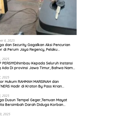
er 6, 2025
a dan Security Gagalkan Aksi Pencurian
r di Perum Jaya Regency, Pelaku
ngkap dan Diserahkan ke Polisi
21, 2025
 PERS!!!!Dihimbau Kepada Seluruh Instansi
 Ada Di provinsi Jawa Timur, Bahwa Nama
ebut Bukan Lagi Wartawan KABIRO
tanews9.id
17, 2025
tor Hukum RAHMAH MARSINAH dan
NERS Hadir di Kraton By Pass Krian
arjo
14, 2025
ga Dusun Tempel Geger,Temuan Mayat
ta Bersimbah Darah Diduga Korban
bunuhan dan Perampokan
30, 2025