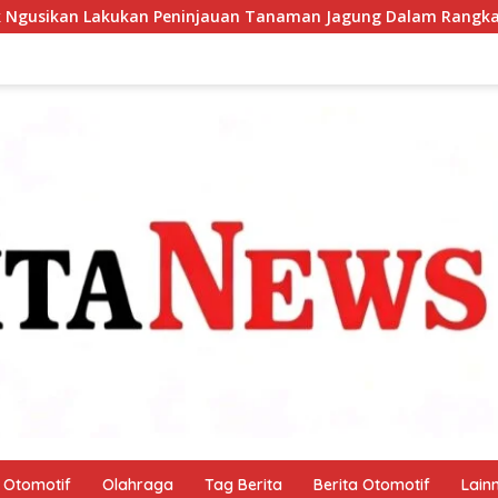
njauan Tanaman Jagung Dalam Rangka Mendukung Ketahanan 
Otomotif
Olahraga
Tag Berita
Berita Otomotif
Lain