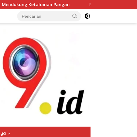
Pangan
Patroli Siang Hari Polsek Tarik Sasar ATM hin
tutup
nya