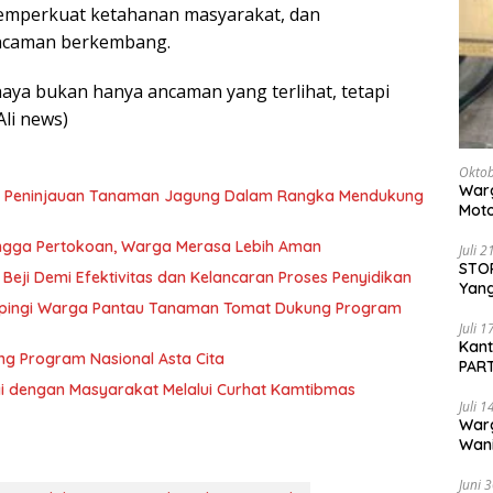
perkuat ketahanan masyarakat, dan
ncaman berkembang.
ahaya bukan hanya ancaman yang terlihat, tetapi
li news)
Oktob
Warg
n Peninjauan Tanaman Jagung Dalam Rangka Mendukung
Moto
Dita
 hingga Pertokoan, Warga Merasa Lebih Aman
Juli 
STOP
 Beji Demi Efektivitas dan Kelancaran Proses Penyidikan
Yang
pingi Warga Pantau Tanaman Tomat Dukung Program
Ters
Beri
Juli 
Kan
g Program Nasional Asta Cita
PART
Sido
rgi dengan Masyarakat Melalui Curhat Kamtibmas
Juli 
War
Wani
Pem
Juni 