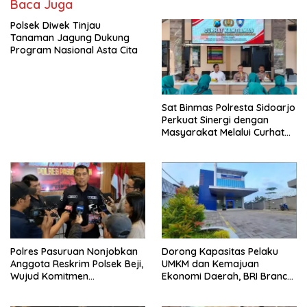
Baca Juga
Polsek Diwek Tinjau
Tanaman Jagung Dukung
Program Nasional Asta Cita
Sat Binmas Polresta Sidoarjo
Perkuat Sinergi dengan
Masyarakat Melalui Curhat
Kamtibmas
Polres Pasuruan Nonjobkan
Dorong Kapasitas Pelaku
Anggota Reskrim Polsek Beji,
UMKM dan Kemajuan
Wujud Komitmen
Ekonomi Daerah, BRI Branch
Transparansi Penanganan
Office Pare Salurkan KUR Rp.
Dugaan Penganiayaan
521 Miliar di Hingga Juli 2026