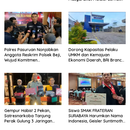
Kamtibmas
Polres Pasuruan Nonjobkan
Dorong Kapasitas Pelaku
Anggota Reskrim Polsek Beji,
UMKM dan Kemajuan
Wujud Komitmen
Ekonomi Daerah, BRI Branch
Transparansi Penanganan
Office Pare Salurkan KUR Rp.
Dugaan Penganiayaan
521 Miliar di Hingga Juli 2026
Gempur Habis! 2 Pekan,
Siswa SMAK FRATERAN
Satresnarkoba Tanjung
SURABAYA Harumkan Nama
Perak Gulung 3 Jaringan
Indonesia, Geisler Suntimothy
Pengedar, 22 Gram Sabu
Torehkan Prestasi di Ajang