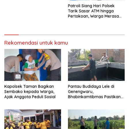
Patroli Siang Hari Polsek
Tarik Sasar ATM hingga
Pertokoan, Warga Merasa
Lebih Aman
Rekomendasi untuk kamu
Kapolsek Taman Bagikan
Pantau Budidaya Lele di
Sembako kepada Warga,
Genengwaru,
Ajak Anggota Peduli Sosial
Bhabinkamtibmas Pastikan
Pertumbuhan Ikan Berjalan
Baik