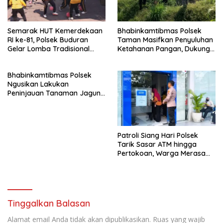
Semarak HUT Kemerdekaan
Bhabinkamtibmas Polsek
RI ke-81, Polsek Buduran
Taman Masifkan Penyuluhan
Gelar Lomba Tradisional
Ketahanan Pangan, Dukung
Pererat Soliditas Personel
Swasembada Jagung
Bhabinkamtibmas Polsek
Ngusikan Lakukan
Peninjauan Tanaman Jagung
Dalam Rangka Mendukung
Ketahanan Pangan
Patroli Siang Hari Polsek
Tarik Sasar ATM hingga
Pertokoan, Warga Merasa
Lebih Aman
Tinggalkan Balasan
Alamat email Anda tidak akan dipublikasikan.
Ruas yang wajib