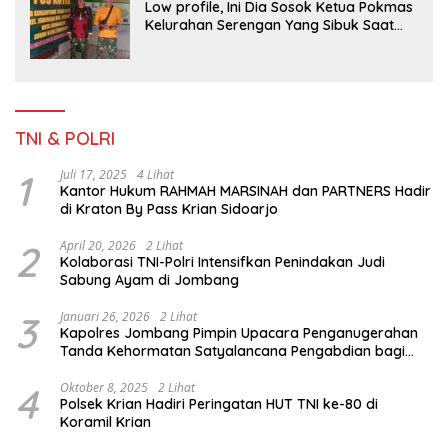
Low profile, Ini Dia Sosok Ketua Pokmas
Kelurahan Serengan Yang Sibuk Saat
TMMD Sengkuyung Tahap III TA. 2026
TNI & POLRI
1
Juli 17, 2025
4 Lihat
Kantor Hukum RAHMAH MARSINAH dan PARTNERS Hadir
di Kraton By Pass Krian Sidoarjo
2
April 20, 2026
2 Lihat
Kolaborasi TNI-Polri Intensifkan Penindakan Judi
Sabung Ayam di Jombang
3
Januari 26, 2026
2 Lihat
Kapolres Jombang Pimpin Upacara Penganugerahan
Tanda Kehormatan Satyalancana Pengabdian bagi
Personel Polri
4
Oktober 8, 2025
2 Lihat
Polsek Krian Hadiri Peringatan HUT TNI ke-80 di
Koramil Krian