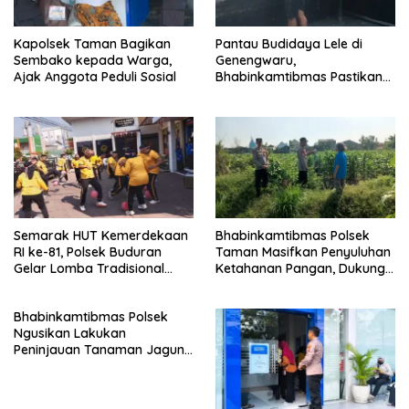
Kapolsek Taman Bagikan
Pantau Budidaya Lele di
Sembako kepada Warga,
Genengwaru,
Ajak Anggota Peduli Sosial
Bhabinkamtibmas Pastikan
Pertumbuhan Ikan Berjalan
Baik
Semarak HUT Kemerdekaan
Bhabinkamtibmas Polsek
RI ke-81, Polsek Buduran
Taman Masifkan Penyuluhan
Gelar Lomba Tradisional
Ketahanan Pangan, Dukung
Pererat Soliditas Personel
Swasembada Jagung
Bhabinkamtibmas Polsek
Ngusikan Lakukan
Peninjauan Tanaman Jagung
Dalam Rangka Mendukung
Ketahanan Pangan