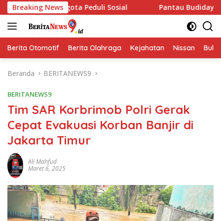
Langsung
a Peduli Sosial
Breaking News
Pantau Budidaya Lele di Genengwaru,
ke
konten
Berita Otomotif
Berita Olahraga
Kejahatan
Nissan
Bulut
Beranda
BERITANEWS9
BERITANEWS9
Tim SAR Korbrimob Polri Gerak
Cepat Evakuasi Korban Banjir di
Jakarta Timur
Ali Mahfud
Maret 6, 2025