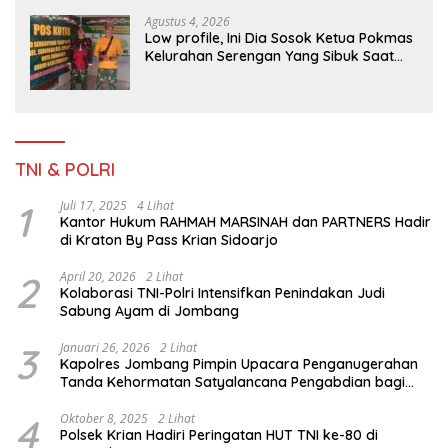
Agustus 4, 2026
Low profile, Ini Dia Sosok Ketua Pokmas
Kelurahan Serengan Yang Sibuk Saat
TMMD Sengkuyung Tahap III TA. 2026
TNI & POLRI
1
Juli 17, 2025
4 Lihat
Kantor Hukum RAHMAH MARSINAH dan PARTNERS Hadir
di Kraton By Pass Krian Sidoarjo
2
April 20, 2026
2 Lihat
Kolaborasi TNI-Polri Intensifkan Penindakan Judi
Sabung Ayam di Jombang
3
Januari 26, 2026
2 Lihat
Kapolres Jombang Pimpin Upacara Penganugerahan
Tanda Kehormatan Satyalancana Pengabdian bagi
Personel Polri
4
Oktober 8, 2025
2 Lihat
Polsek Krian Hadiri Peringatan HUT TNI ke-80 di