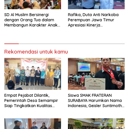
SD Al Muslim Bersinergi
Rafika, Duta Anti Narkoba
dengan Orang Tua dalam
Perempuan Jawa Timur
Membangun Karakter Anak
Apresiasi Kinerja
yang Siap Hadapi Tantangan
Kasatnarkoba Polres
Abad 21
Pelabuhan Tanjung Perak
Rekomendasi untuk kamu
Empat Pejabat Dilantik,
Siswa SMAK FRATERAN
Pemerintah Desa Semampir
SURABAYA Harumkan Nama
Siap Tingkatkan Kualitas
Indonesia, Geisler Suntimothy
Pelayanan Publik
Torehkan Prestasi di Ajang
Matematika Internasional