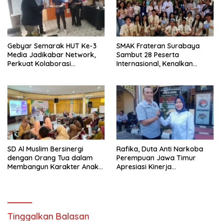
Gebyar Semarak HUT Ke-3
SMAK Frateran Surabaya
Media Jadikabar Network,
Sambut 28 Peserta
Perkuat Kolaborasi
Internasional, Kenalkan
Wujudkan Jurnalisme
Budaya Lokal Lewat Ecoprint
Berkualitas dan Dukung
dan Kuliner Tradisional
Pariwisata Kota Malang
SD Al Muslim Bersinergi
Rafika, Duta Anti Narkoba
dengan Orang Tua dalam
Perempuan Jawa Timur
Membangun Karakter Anak
Apresiasi Kinerja
yang Siap Hadapi Tantangan
Kasatnarkoba Polres
Abad 21
Pelabuhan Tanjung Perak
Tinggalkan Balasan