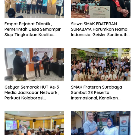
Empat Pejabat Dilantik,
Siswa SMAK FRATERAN
Pemerintah Desa Semampir
SURABAYA Harumkan Nama
Siap Tingkatkan Kualitas
Indonesia, Geisler Suntimothy
Pelayanan Publik
Torehkan Prestasi di Ajang
Matematika Internasional
Gebyar Semarak HUT Ke-3
SMAK Frateran Surabaya
Media Jadikabar Network,
Sambut 28 Peserta
Perkuat Kolaborasi
Internasional, Kenalkan
Wujudkan Jurnalisme
Budaya Lokal Lewat Ecoprint
Berkualitas dan Dukung
dan Kuliner Tradisional
Pariwisata Kota Malang