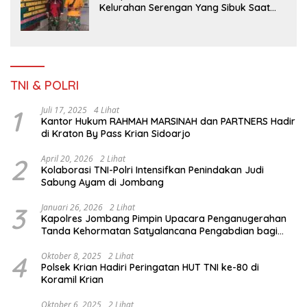
Kelurahan Serengan Yang Sibuk Saat
TMMD Sengkuyung Tahap III TA. 2026
TNI & POLRI
1
Juli 17, 2025
4 Lihat
Kantor Hukum RAHMAH MARSINAH dan PARTNERS Hadir
di Kraton By Pass Krian Sidoarjo
2
April 20, 2026
2 Lihat
Kolaborasi TNI-Polri Intensifkan Penindakan Judi
Sabung Ayam di Jombang
3
Januari 26, 2026
2 Lihat
Kapolres Jombang Pimpin Upacara Penganugerahan
Tanda Kehormatan Satyalancana Pengabdian bagi
Personel Polri
4
Oktober 8, 2025
2 Lihat
Polsek Krian Hadiri Peringatan HUT TNI ke-80 di
Koramil Krian
Oktober 6, 2025
2 Lihat