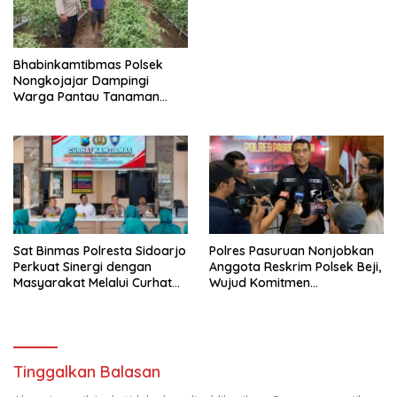
Bhabinkamtibmas Polsek
Nongkojajar Dampingi
Warga Pantau Tanaman
Tomat Dukung Program
Ketahanan Pangan Nasional
Sat Binmas Polresta Sidoarjo
Polres Pasuruan Nonjobkan
Perkuat Sinergi dengan
Anggota Reskrim Polsek Beji,
Masyarakat Melalui Curhat
Wujud Komitmen
Kamtibmas
Transparansi Penanganan
Dugaan Penganiayaan
Tinggalkan Balasan