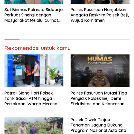
Sat Binmas Polresta Sidoarjo
Polres Pasuruan Nonjobkan
Perkuat Sinergi dengan
Anggota Reskrim Polsek Beji,
Masyarakat Melalui Curhat
Wujud Komitmen
Kamtibmas
Transparansi Penanganan
Dugaan Penganiayaan
Rekomendasi untuk kamu
Patroli Siang Hari Polsek
Polres Pasuruan Mutasi Tiga
Tarik Sasar ATM hingga
Penyidik Polsek Beji Demi
Pertokoan, Warga Merasa
Efektivitas dan Kelancaran
Lebih Aman
Proses Penyidikan
Polsek Diwek Tinjau
Tanaman Jagung Dukung
Program Nasional Asta Cita