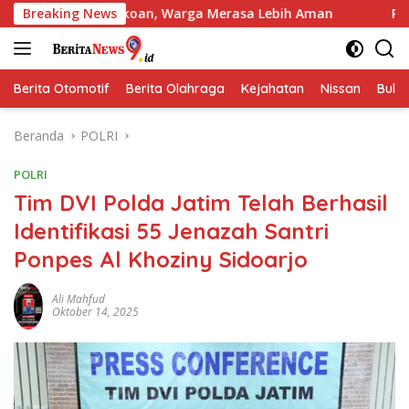
Langsung
rtokoan, Warga Merasa Lebih Aman
Breaking News
Polres Jombang Gelar
ke
konten
Berita Otomotif
Berita Olahraga
Kejahatan
Nissan
Bulut
Beranda
POLRI
POLRI
Tim DVI Polda Jatim Telah Berhasil
Identifikasi 55 Jenazah Santri
Ponpes Al Khoziny Sidoarjo
Ali Mahfud
Oktober 14, 2025