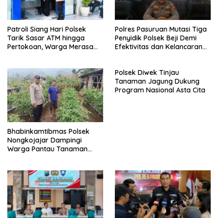
Patroli Siang Hari Polsek
Polres Pasuruan Mutasi Tiga
Tarik Sasar ATM hingga
Penyidik Polsek Beji Demi
Pertokoan, Warga Merasa
Efektivitas dan Kelancaran
Lebih Aman
Proses Penyidikan
Polsek Diwek Tinjau
Tanaman Jagung Dukung
Program Nasional Asta Cita
Bhabinkamtibmas Polsek
Nongkojajar Dampingi
Warga Pantau Tanaman
Tomat Dukung Program
Ketahanan Pangan Nasional