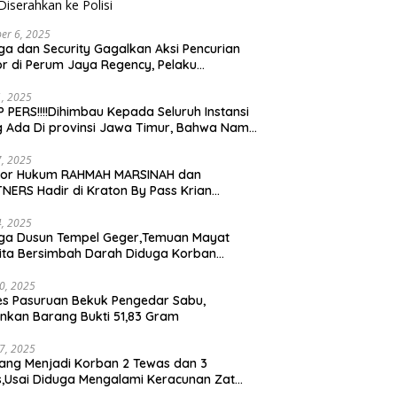
er 6, 2025
a dan Security Gagalkan Aksi Pencurian
r di Perum Jaya Regency, Pelaku
ngkap dan Diserahkan ke Polisi
21, 2025
 PERS!!!!Dihimbau Kepada Seluruh Instansi
 Ada Di provinsi Jawa Timur, Bahwa Nama
ebut Bukan Lagi Wartawan KABIRO
tanews9.id
17, 2025
tor Hukum RAHMAH MARSINAH dan
NERS Hadir di Kraton By Pass Krian
arjo
14, 2025
ga Dusun Tempel Geger,Temuan Mayat
ta Bersimbah Darah Diduga Korban
bunuhan dan Perampokan
30, 2025
es Pasuruan Bekuk Pengedar Sabu,
kan Barang Bukti 51,83 Gram
17, 2025
ang Menjadi Korban 2 Tewas dan 3
is,Usai Diduga Mengalami Keracunan Zat
a Ditempat Cucian Truk Tirta Abadi By Pass