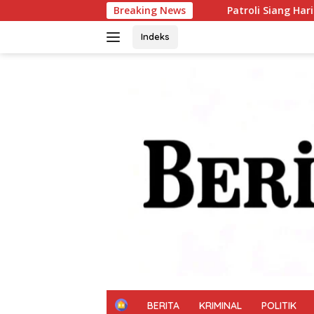
Langsung
Breaking News
Patroli Siang Hari Polsek Tarik Sasar
ke
konten
Indeks
H
BERITA
KRIMINAL
POLITIK