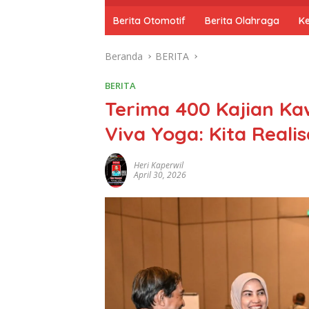
o
m
Berita Otomotif
Berita Olahraga
K
e
Beranda
BERITA
BERITA
Terima 400 Kajian K
Viva Yoga: Kita Real
Heri Kaperwil
April 30, 2026