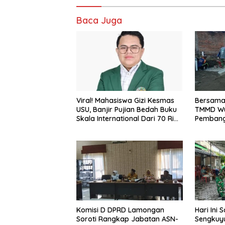
Baca Juga
Viral! Mahasiswa Gizi Kesmas
Bersama 
USU, Banjir Pujian Bedah Buku
TMMD Wu
Skala International Dari 70 Ribu
Pembang
Rupiah Referensi Akademik
Nasional
Dunia
Komisi D DPRD Lamongan
Hari Ini
Soroti Rangkap Jabatan ASN-
Sengkuyu