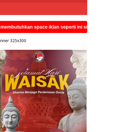
hkan space iklan seperti ini silahkan hubungi watsapp r