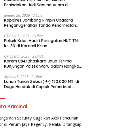
Penindakan Judi Sabung Ayam di
Jombang
Januari 26, 2026
2 Lihat
Kapolres Jombang Pimpin Upacara
Penganugerahan Tanda Kehormatan
Satyalancana Pengabdian bagi Personel
Polri
Oktober 8, 2025
2 Lihat
Polsek Krian Hadiri Peringatan HUT TNI
ke-80 di Koramil Krian
Oktober 6, 2025
2 Lihat
Korem 084/Bhaskara Jaya Terima
Kunjungan Polsek Waru dalam Rangka
HUT ke-80 TNI
Agustus 5, 2025
2 Lihat
Lahan Tanah Seluas( +-) 120.000 M2 ,di
Duga Hendak di Caplok Pemerintah
Kelurahan Pucang Anom
ita Kriminal