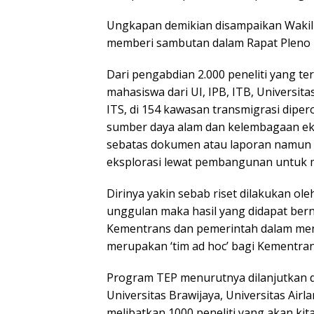
Ungkapan demikian disampaikan Wakil 
memberi sambutan dalam Rapat Pleno Ha
Dari pengabdian 2.000 peneliti yang ter
mahasiswa dari UI, IPB, ITB, Universit
ITS, di 154 kawasan transmigrasi diper
sumber daya alam dan kelembagaan eko
sebatas dokumen atau laporan namun t
eksplorasi lewat pembangunan untuk m
Dirinya yakin sebab riset dilakukan ole
unggulan maka hasil yang didapat bern
Kementrans dan pemerintah dalam men
merupakan ‘tim ad hoc’ bagi Kementrans
Program TEP menurutnya dilanjutkan di
Universitas Brawijaya, Universitas Air
melibatkan 1000 peneliti yang akan kita