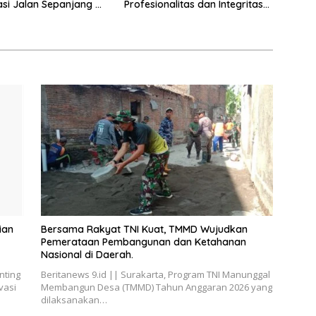
asi Jalan Sepanjang 97
Profesionalitas dan Integritas
Kria
bar 4,5 Meter Mulai di
Advokat
ian
Bersama Rakyat TNI Kuat, TMMD Wujudkan
Pemerataan Pembangunan dan Ketahanan
Nasional di Daerah.
nting
Beritanews 9.id || Surakarta, Program TNI Manunggal
vasi
Membangun Desa (TMMD) Tahun Anggaran 2026 yang
dilaksanakan…