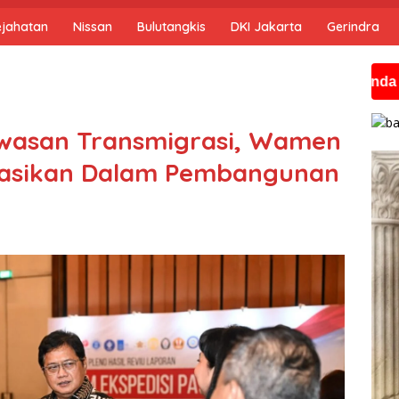
ejahatan
Nissan
Bulutangkis
DKI Jakarta
Gerindra
Jika anda membutu
awasan Transmigrasi, Wamen
isasikan Dalam Pembangunan