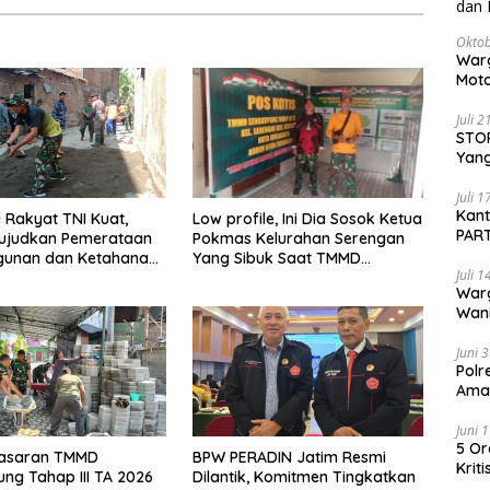
Oktob
Warg
Moto
Dita
Juli 
STOP
Yang
Ters
Beri
Juli 
Kan
Low profile, Ini Dia Sosok Ketua
Rakyat TNI Kuat,
PART
Pokmas Kelurahan Serengan
judkan Pemerataan
Sido
Yang Sibuk Saat TMMD
unan dan Ketahanan
Juli 
Sengkuyung Tahap III TA. 2026
 di Daerah.
War
Wani
Pem
Juni 
Polr
Aman
Juni 
5 Or
 Sasaran TMMD
BPW PERADIN Jatim Resmi
Krit
ng Tahap III TA 2026
Dilantik, Komitmen Tingkatkan
Kimi