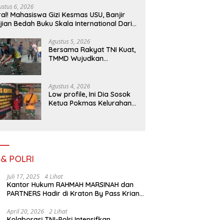
ustus 6, 2026
ral! Mahasiswa Gizi Kesmas USU, Banjir
jian Bedah Buku Skala International Dari
 Ribu Rupiah Referensi Akademik Dunia
Agustus 5, 2026
Bersama Rakyat TNI Kuat,
TMMD Wujudkan
Pemerataan
Pembangunan dan
Ketahanan Nasional di
Agustus 4, 2026
Daerah.
Low profile, Ini Dia Sosok
Ketua Pokmas Kelurahan
Serengan Yang Sibuk Saat
TMMD Sengkuyung Tahap
III TA. 2026
 & POLRI
Juli 17, 2025
4 Lihat
Kantor Hukum RAHMAH MARSINAH dan
PARTNERS Hadir di Kraton By Pass Krian
Sidoarjo
April 20, 2026
2 Lihat
Kolaborasi TNI-Polri Intensifkan