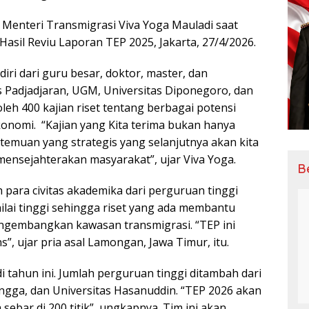
Menteri Transmigrasi Viva Yoga Mauladi saat
sil Reviu Laporan TEP 2025, Jakarta, 27/4/2026.
diri dari guru besar, doktor, master, dan
as Padjadjaran, UGM, Universitas Diponegoro, dan
oleh 400 kajian riset tentang berbagai potensi
nomi. “Kajian yang Kita terima bukan hanya
emuan yang strategis yang selanjutnya akan kita
ensejahterakan masyarakat”, ujar Viva Yoga.
B
h para civitas akademika dari perguruan tinggi
ilai tinggi sehingga riset yang ada membantu
gembangkan kawasan transmigrasi. “TEP ini
”, ujar pria asal Lamongan, Jawa Timur, itu.
 tahun ini. Jumlah perguruan tinggi ditambah dari
langga, dan Universitas Hasanuddin. “TEP 2026 akan
 sebar di 200 titik”, ungkapnya. Tim ini akan