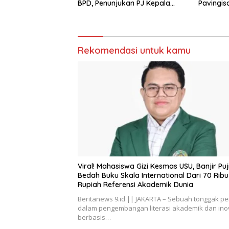
BPD, Penunjukan PJ Kepala
Pavingis
Desa hingga Rekrutmen
Meter, Le
Perangkat Desa
Garap
Rekomendasi untuk kamu
Viral! Mahasiswa Gizi Kesmas USU, Banjir Puj
Bedah Buku Skala International Dari 70 Ribu
Rupiah Referensi Akademik Dunia
Beritanews 9.id || JAKARTA – Sebuah tonggak pe
dalam pengembangan literasi akademik dan ino
berbasis…