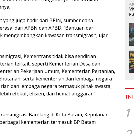
Ag
mnya.
Vi
Pu
 yang juga hadir dari BRIN, sumber dana
70
rasal dari APBN dan APBD. “Bantuan dari
uk mengembangkan kawasan transmigrasi”, ujar
migrasi, Kementrans tidak bisa sendirian
rian terkait, seperti Kementerian Desa dan
nterian Pekerjaan Umum, Kementerian Pertanian,
hutanan, serta kementerian dan lembaga negara
erian dan lembaga negara termasuk pihak swasta,
bih efektif, efisien, dan hemat anggaran”,
TNI
1
nsmigrasi Barelang di Kota Batam, Kepulauan
 berbagai kementerian termasuk BP Batam.
2