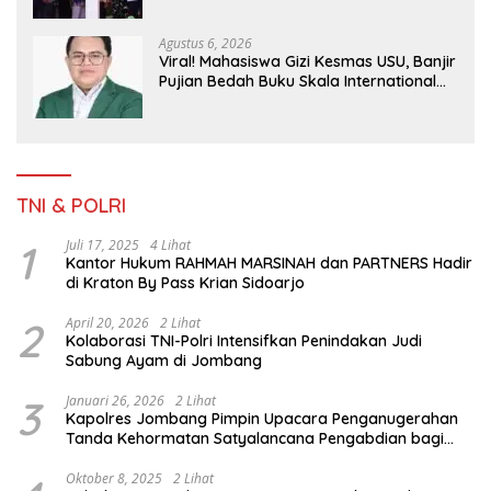
Masyarakat
Agustus 6, 2026
Viral! Mahasiswa Gizi Kesmas USU, Banjir
Pujian Bedah Buku Skala International
Dari 70 Ribu Rupiah Referensi Akademik
Dunia
TNI & POLRI
1
Juli 17, 2025
4 Lihat
Kantor Hukum RAHMAH MARSINAH dan PARTNERS Hadir
di Kraton By Pass Krian Sidoarjo
2
April 20, 2026
2 Lihat
Kolaborasi TNI-Polri Intensifkan Penindakan Judi
Sabung Ayam di Jombang
3
Januari 26, 2026
2 Lihat
Kapolres Jombang Pimpin Upacara Penganugerahan
Tanda Kehormatan Satyalancana Pengabdian bagi
Personel Polri
Oktober 8, 2025
2 Lihat