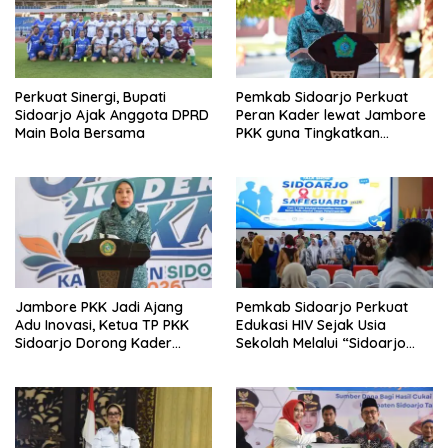
Perkuat Sinergi, Bupati
Pemkab Sidoarjo Perkuat
Sidoarjo Ajak Anggota DPRD
Peran Kader lewat Jambore
Main Bola Bersama
PKK guna Tingkatkan
Pelayanan Masyarakat
Jambore PKK Jadi Ajang
Pemkab Sidoarjo Perkuat
Adu Inovasi, Ketua TP PKK
Edukasi HIV Sejak Usia
Sidoarjo Dorong Kader
Sekolah Melalui “Sidoarjo
Perkuat Peran di Tengah
Youth Safeguard 2026”
Masyarakat