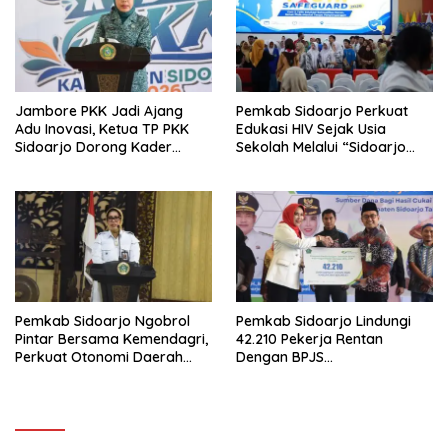
Jambore PKK Jadi Ajang
Pemkab Sidoarjo Perkuat
Adu Inovasi, Ketua TP PKK
Edukasi HIV Sejak Usia
Sidoarjo Dorong Kader
Sekolah Melalui “Sidoarjo
Perkuat Peran di Tengah
Youth Safeguard 2026”
Masyarakat
Pemkab Sidoarjo Ngobrol
Pemkab Sidoarjo Lindungi
Pintar Bersama Kemendagri,
42.210 Pekerja Rentan
Perkuat Otonomi Daerah
Dengan BPJS
dan Tata Kelola Keuangan
Ketenagakerjaan,Anggaran
Rp4,5 Miliar dari DBHCHT,
Wabup Mimik: “Bangun
Manusia Juga Bagian dari
Pembangunan”