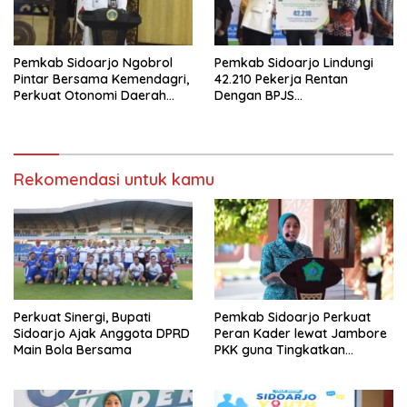
Pemkab Sidoarjo Ngobrol
Pemkab Sidoarjo Lindungi
Pintar Bersama Kemendagri,
42.210 Pekerja Rentan
Perkuat Otonomi Daerah
Dengan BPJS
dan Tata Kelola Keuangan
Ketenagakerjaan,Anggaran
Rp4,5 Miliar dari DBHCHT,
Wabup Mimik: “Bangun
Manusia Juga Bagian dari
Rekomendasi untuk kamu
Pembangunan”
Perkuat Sinergi, Bupati
Pemkab Sidoarjo Perkuat
Sidoarjo Ajak Anggota DPRD
Peran Kader lewat Jambore
Main Bola Bersama
PKK guna Tingkatkan
Pelayanan Masyarakat