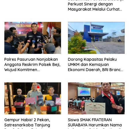
Perkuat Sinergi dengan
Masyarakat Melalui Curhat
Kamtibmas
Polres Pasuruan Nonjobkan
Dorong Kapasitas Pelaku
Anggota Reskrim Polsek Beji,
UMKM dan Kemajuan
Wujud Komitmen
Ekonomi Daerah, BRI Branch
Transparansi Penanganan
Office Pare Salurkan KUR Rp.
Dugaan Penganiayaan
521 Miliar di Hingga Juli 2026
Gempur Habis! 2 Pekan,
Siswa SMAK FRATERAN
Satresnarkoba Tanjung
SURABAYA Harumkan Nama