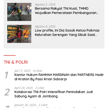
Agustus 5, 2026
Bersama Rakyat TNI Kuat, TMMD
Wujudkan Pemerataan Pembangunan
dan Ketahanan Nasional di Daerah.
Agustus 4, 2026
Low profile, Ini Dia Sosok Ketua Pokmas
Kelurahan Serengan Yang Sibuk Saat
TMMD Sengkuyung Tahap III TA. 2026
TNI & POLRI
1
Juli 17, 2025
4 Lihat
Kantor Hukum RAHMAH MARSINAH dan PARTNERS Hadir
di Kraton By Pass Krian Sidoarjo
2
April 20, 2026
2 Lihat
Kolaborasi TNI-Polri Intensifkan Penindakan Judi
Sabung Ayam di Jombang
Januari 26, 2026
2 Lihat