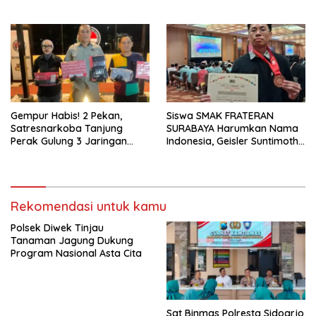
Transparansi Penanganan
Office Pare Salurkan KUR Rp.
Dugaan Penganiayaan
521 Miliar di Hingga Juli 2026
Gempur Habis! 2 Pekan,
Siswa SMAK FRATERAN
Satresnarkoba Tanjung
SURABAYA Harumkan Nama
Perak Gulung 3 Jaringan
Indonesia, Geisler Suntimothy
Pengedar, 22 Gram Sabu
Torehkan Prestasi di Ajang
Disita
Matematika Internasional
Rekomendasi untuk kamu
Polsek Diwek Tinjau
Tanaman Jagung Dukung
Program Nasional Asta Cita
Sat Binmas Polresta Sidoarjo