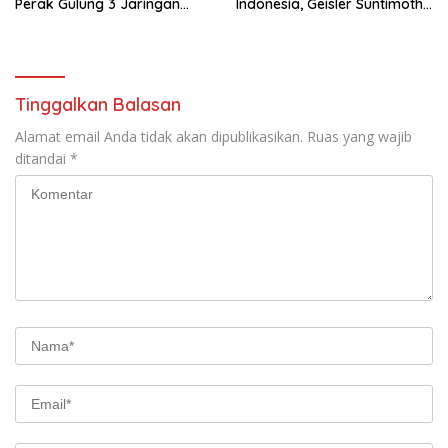
Perak Gulung 3 Jaringan
Indonesia, Geisler Suntimothy
Pengedar, 22 Gram Sabu
Torehkan Prestasi di Ajang
Disita
Matematika Internasional
Tinggalkan Balasan
Alamat email Anda tidak akan dipublikasikan.
Ruas yang wajib
ditandai
*