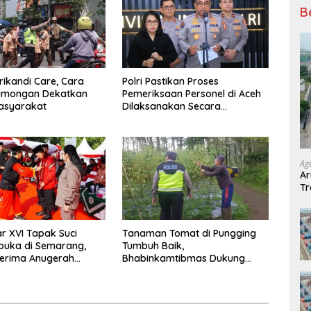
B
Srikandi Care, Cara
Polri Pastikan Proses
Lamongan Dekatkan
Pemeriksaan Personel di Aceh
Masyarakat
Dilaksanakan Secara
Profesional dan Transparan
Ag
Ar
Tr
 XVI Tapak Suci
Tanaman Tomat di Pungging
buka di Semarang,
Tumbuh Baik,
Terima Anugerah
Bhabinkamtibmas Dukung
 Kehormatan
Suksesnya Ketahanan Pangan
Nasional