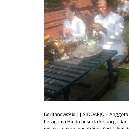
Beritanews9.id || SIDOARJO – Anggota P
beragama Hindu beserta keluarga dan s
melaksanakan ibadah Hari Suci Tilem d