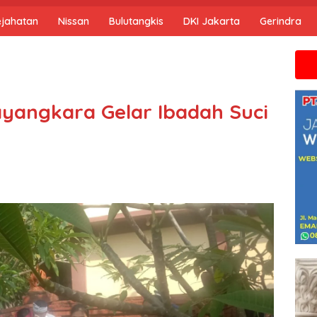
ejahatan
Nissan
Bulutangkis
DKI Jakarta
Gerindra
Jika anda m
yangkara Gelar Ibadah Suci