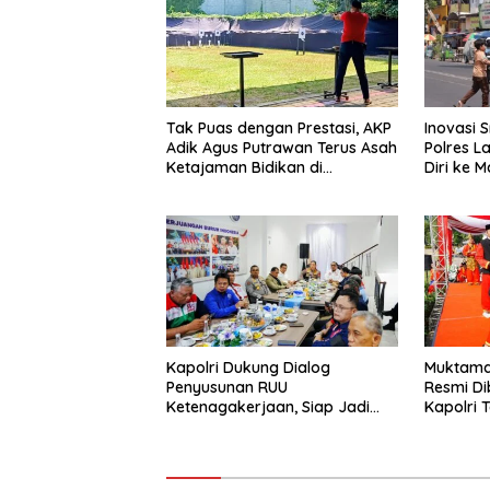
Tak Puas dengan Prestasi, AKP
Inovasi 
Adik Agus Putrawan Terus Asah
Polres 
Ketajaman Bidikan di
Diri ke 
Lapangan Tembak
Kapolri Dukung Dialog
Muktamar
Penyusunan RUU
Resmi Di
Ketenagakerjaan, Siap Jadi
Kapolri 
Jembatan Aspirasi Buruh
Anggota