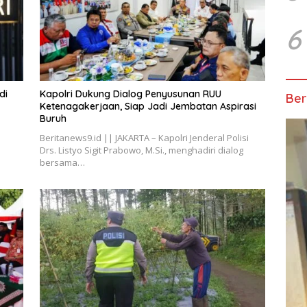
6
di
Kapolri Dukung Dialog Penyusunan RUU
Ber
Ketenagakerjaan, Siap Jadi Jembatan Aspirasi
Buruh
Beritanews9.id || JAKARTA – Kapolri Jenderal Polisi
Drs. Listyo Sigit Prabowo, M.Si., menghadiri dialog
bersama…