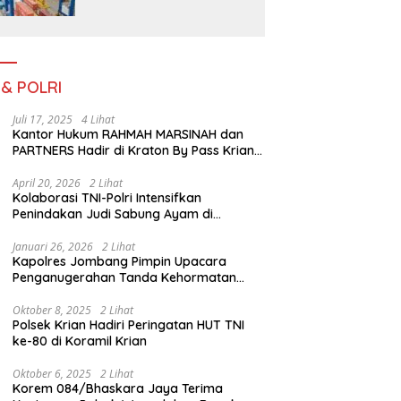
Pada Bulan Juli 2026
 & POLRI
Juli 17, 2025
4 Lihat
Kantor Hukum RAHMAH MARSINAH dan
PARTNERS Hadir di Kraton By Pass Krian
Sidoarjo
April 20, 2026
2 Lihat
Kolaborasi TNI-Polri Intensifkan
Penindakan Judi Sabung Ayam di
Jombang
Januari 26, 2026
2 Lihat
Kapolres Jombang Pimpin Upacara
Penganugerahan Tanda Kehormatan
Satyalancana Pengabdian bagi Personel
Polri
Oktober 8, 2025
2 Lihat
Polsek Krian Hadiri Peringatan HUT TNI
ke-80 di Koramil Krian
Oktober 6, 2025
2 Lihat
Korem 084/Bhaskara Jaya Terima