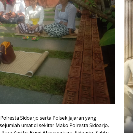
olresta Sidoarjo serta Polsek jajaran yang
ejumlah umat di sekitar Mako Polresta Sidoarjo,
i Pura Kertha Bumi Bhayangkara, Sidoarjo, Sabtu