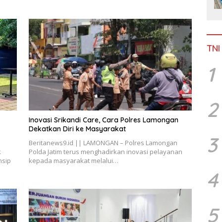
TNI
1
2
Inovasi Srikandi Care, Cara Polres Lamongan
Dekatkan Diri ke Masyarakat
3
Beritanews9.id || LAMONGAN – Polres Lamongan
k
Polda Jatim terus menghadirkan inovasi pelayanan
nsip
kepada masyarakat melalui…
4
5