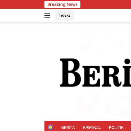
Langsung
Breaking News
Arus
ke
konten
Indeks
H
BERITA
KRIMINAL
POLITIK